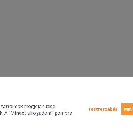
 tartalmak megjelenítése,
Testreszabás
MIN
nk. A "Mindet elfogadom" gombra