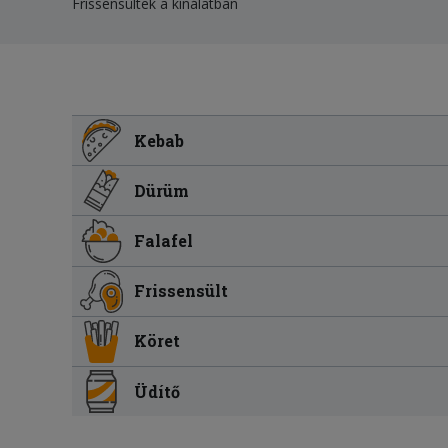
Frissensültek a kínálatban
Kebab
Dürüm
Falafel
Frissensült
Köret
Üdítő