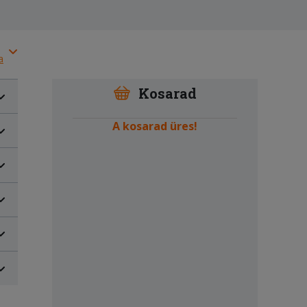
a
Kosarad
A kosarad üres!