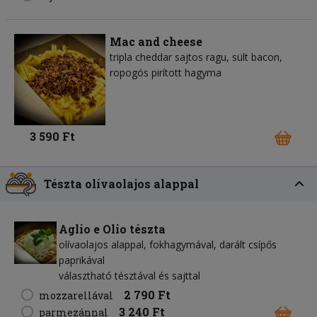
Mac and cheese
tripla cheddar sajtos ragu, sült bacon,
ropogós pirított hagyma
3 590 Ft
Tészta olívaolajos alappal
Aglio e Olio tészta
olívaolajos alappal, fokhagymával, darált csípős
paprikával
választható tésztával és sajttal
2 790 Ft
mozzarellával
3 240 Ft
parmezánnal