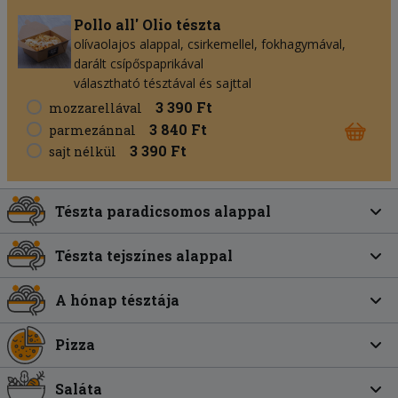
Pollo all' Olio tészta
olívaolajos alappal, csirkemellel, fokhagymával,
darált csípőspaprikával
választható tésztával és sajttal
3 390 Ft
mozzarellával
3 840 Ft
parmezánnal
3 390 Ft
sajt nélkül
Tészta paradicsomos alappal
Tészta tejszínes alappal
A hónap tésztája
Pizza
Saláta