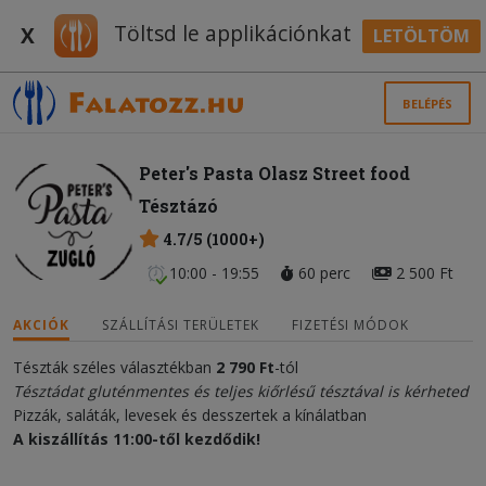
Töltsd le applikációnkat
X
LETÖLTÖM
BELÉPÉS
Peter's Pasta Olasz Street food
Tésztázó
4.7/5 (1000+)
10:00 - 19:55
60 perc
2 500 Ft
AKCIÓK
SZÁLLÍTÁSI TERÜLETEK
FIZETÉSI MÓDOK
Tészták széles választékban
2
790
Ft
-tól
Tésztádat gluténmentes és teljes kiőrlésű tésztával is kérheted
Pizzák, saláták, levesek és desszertek a kínálatban
A kiszállítás 11:00-től kezdődik!