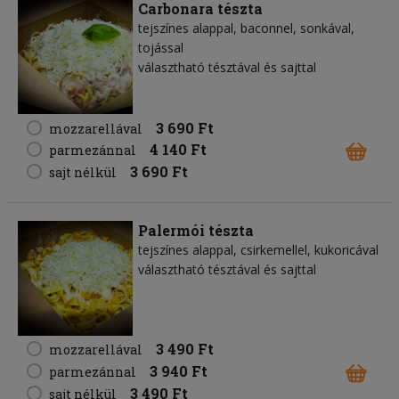
Carbonara tészta
tejszínes alappal, baconnel, sonkával,
tojással
választható tésztával és sajttal
3 690 Ft
mozzarellával
4 140 Ft
parmezánnal
3 690 Ft
sajt nélkül
Palermói tészta
tejszínes alappal, csirkemellel, kukoricával
választható tésztával és sajttal
3 490 Ft
mozzarellával
3 940 Ft
parmezánnal
3 490 Ft
sajt nélkül