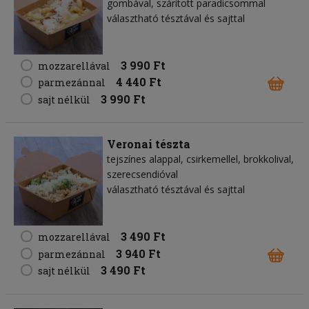
gombával, szárított paradicsommal
választható tésztával és sajttal
3 990 Ft
mozzarellával
4 440 Ft
parmezánnal
3 990 Ft
sajt nélkül
Veronai tészta
tejszínes alappal, csirkemellel, brokkolival,
szerecsendióval
választható tésztával és sajttal
3 490 Ft
mozzarellával
3 940 Ft
parmezánnal
3 490 Ft
sajt nélkül