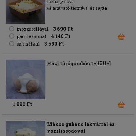
fokhagymával
választható tésztával és sajttal
3 690 Ft
mozzarellával
4 140 Ft
parmezánnal
3 690 Ft
sajt nélkül
Házi túrógombóc tejföllel
1 990 Ft
Mákos gubanc lekvárral és
vaníliasodóval