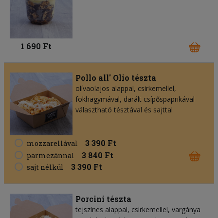
1 690 Ft
Pollo all' Olio tészta
olívaolajos alappal, csirkemellel,
fokhagymával, darált csípőspaprikával
választható tésztával és sajttal
3 390 Ft
mozzarellával
3 840 Ft
parmezánnal
3 390 Ft
sajt nélkül
Porcini tészta
tejszínes alappal, csirkemellel, vargánya