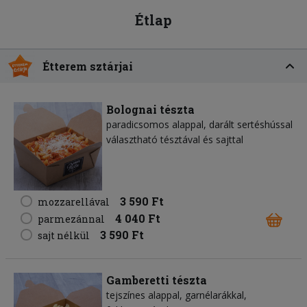
Étlap
Étterem sztárjai
Bolognai tészta
paradicsomos alappal, darált sertéshússal
választható tésztával és sajttal
3 590 Ft
mozzarellával
4 040 Ft
parmezánnal
3 590 Ft
sajt nélkül
Gamberetti tészta
tejszínes alappal, garnélarákkal,