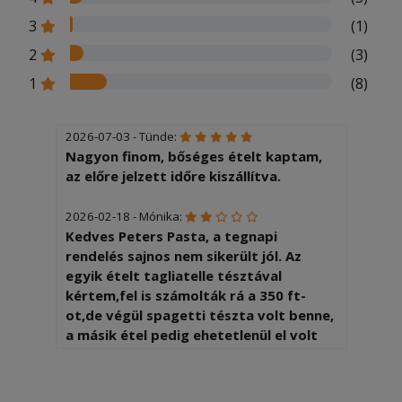
3
(1)
2
(3)
1
(8)
2026-07-03 - Tünde:
Nagyon finom, bőséges ételt kaptam,
az előre jelzett időre kiszállítva.
2026-02-18 - Mónika:
Kedves Peters Pasta, a tegnapi
rendelés sajnos nem sikerült jól. Az
egyik ételt tagliatelle tésztával
kértem,fel is számolták rá a 350 ft-
ot,de végül spagetti tészta volt benne,
a másik étel pedig ehetetlenül el volt
sózva -( Ilyen még nem történt...biztos
rossz napja volt a szakácsnak -(