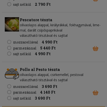
2 790 Ft
sajt nélkül
Pescatore tészta
olívaolajos alappal, királyrákkal, fokhagymával, lime-
mal, darált csípőspaprikával
választható tésztával és sajttal
4 990 Ft
mozzarellával
5 440 Ft
parmezánnal
4 990 Ft
sajt nélkül
Pollo al Pesto tészta
olívaolajos alappal, csirkemellel, pestoval
választható tésztával és sajttal
3 690 Ft
mozzarellával
4 140 Ft
parmezánnal
3 690 Ft
sajt nélkül