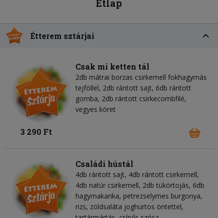
Étlap
Étterem sztárjai
Csak mi ketten tál
2db mátrai borzas csirkemell fokhagymás
tejföllel, 2db rántott sajt, 6db rántott
gomba, 2db rántott csirkecombfilé,
vegyes köret
3 290 Ft
Családi hústál
4db rántott sajt, 4db rántott csirkemell,
4db natúr csirkemell, 2db tükörtojás, 6db
hagymakarika, petrezselymes burgonya,
rizs, zöldsaláta joghurtos öntettel,
tartármártás, csípős szósz