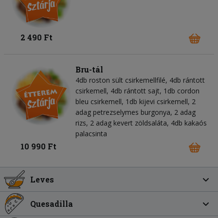
2 490 Ft
Bru-tál
4db roston sült csirkemellfilé, 4db rántott
csirkemell, 4db rántott sajt, 1db cordon
bleu csirkemell, 1db kijevi csirkemell, 2
adag petrezselymes burgonya, 2 adag
rizs, 2 adag kevert zöldsaláta, 4db kakaós
palacsinta
10 990 Ft
Leves
Quesadilla