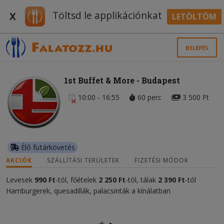
Töltsd le applikációnkat
X
LETÖLTÖM
BELÉPÉS
1st Buffet & More - Budapest
10:00 - 16:55
60 perc
3 500 Ft
Élő futárkövetés
AKCIÓK
SZÁLLÍTÁSI TERÜLETEK
FIZETÉSI MÓDOK
Levesek
99
0
Ft
-tól, főételek
2 250 Ft
-tól, tálak
2 390 Ft
-tól
Hamburgerek, quesadillák, palacsinták a kínálatban