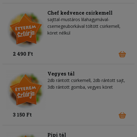
Chef kedvence csirkemell
sajttal-mustáros lilahagymával-
csemegeuborkával töltött csirkemell,
köret nélkül
2 490 Ft
Vegyes tál
2db rántott csirkemell, 2db rántott sajt,
3db rántott gomba, vegyes köret
3 150 Ft
Pipi tál