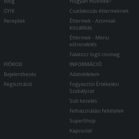
Blog
Hogyan működik?
GYIK
Csatlakozás éttermeknek
Receptek
Éttermek - Azonnali
kiszállítás
Éttermek - Menü
előrendelés
Falatozz logó csomag
FIÓKOD
INFORMÁCIÓ
Bejelentkezés
Adatvédelem
Regisztráció
Fogyasztói Értékelési
Szabályzat
Süti kezelés
Felhasználási feltételek
SuperShop
Kapcsolat