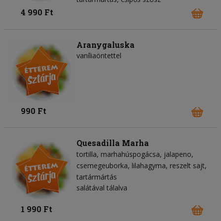
4 990 Ft
Aranygaluska
vaníliaöntettel
990 Ft
Quesadilla Marha
tortilla
marhahúspogácsa
jalapeno
csemegeuborka
lilahagyma
reszelt sajt
tartármártás
salátával tálalva
1 990 Ft