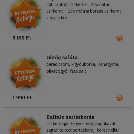
2db rántott csirkemell, 2db natúr
csirkemell, 2db mátrai borzas csirkemell,
vegyes köret
3 150 Ft
Görög saláta
paradicsom
kígyóuborka
lilahagyma
olívabogyó
feta sajt
1 990 Ft
Buffalo sertésborda
csirkemájjal-hegyes erős paprikával-
sajttal töltött sertéskaraj, köret nélkül