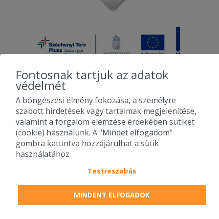
Fontosnak tartjuk az adatok
védelmét
A böngészési élmény fokozása, a személyre
2010-2026 Copyright - Falatozz.hu - Diston-line Kft.
szabott hirdetések vagy tartalmak megjelenítése,
valamint a forgalom elemzése érdekében sütiket
Pizza, gyros, hamburger, menük kedvező áron, egy helyen az összes
(cookie) használunk. A "Mindet elfogadom"
étterem ajánlata.
gombra kattintva hozzájárulhat a sütik
használatához.
Testreszabás
MINDENT ELFOGADOK