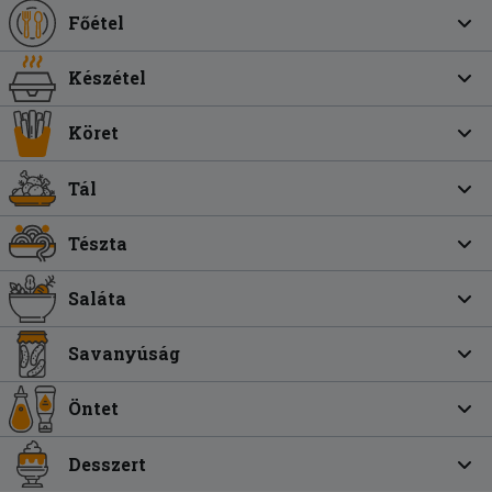
Főétel
Készétel
Köret
Tál
Tészta
Saláta
Savanyúság
Öntet
Desszert