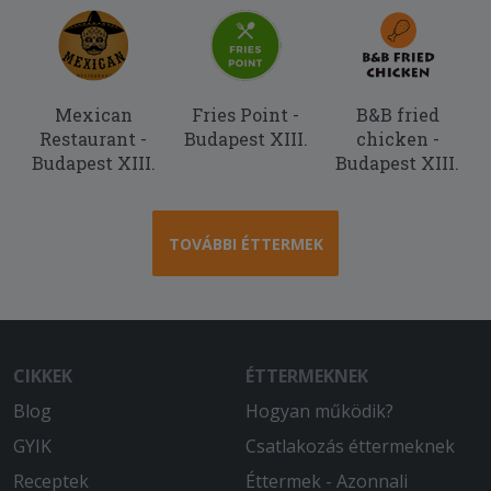
Mexican
Fries Point -
B&B fried
Restaurant -
Budapest XIII.
chicken -
Budapest XIII.
Budapest XIII.
TOVÁBBI ÉTTERMEK
CIKKEK
ÉTTERMEKNEK
Blog
Hogyan működik?
GYIK
Csatlakozás éttermeknek
Receptek
Éttermek - Azonnali