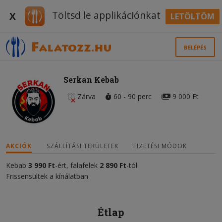
Töltsd le applikációnkat
X
LETÖLTÖM
BELÉPÉS
Serkan Kebab
Zárva
60 - 90 perc
9 000 Ft
AKCIÓK
SZÁLLÍTÁSI TERÜLETEK
FIZETÉSI MÓDOK
Kebab
3 990 Ft
-ért, falafelek
2 890 Ft
-tól
Frissensültek a kínálatban
Étlap