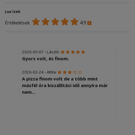
Lux ízek
4.9
Értékelések:
2026-05-07 - László:
Gyors volt, és finom.
2026-02-24 - Attila:
A pizza finom volt de a több mint
másfél óra kiszállítási idő annyira már
nem...