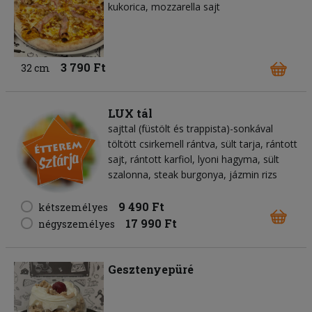
kukorica
mozzarella sajt
3 790 Ft
32 cm
LUX tál
sajttal (füstölt és trappista)-sonkával
töltött csirkemell rántva, sült tarja, rántott
sajt, rántott karfiol, lyoni hagyma, sült
szalonna, steak burgonya, jázmin rizs
9 490 Ft
kétszemélyes
17 990 Ft
négyszemélyes
Gesztenyepüré