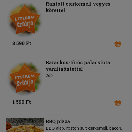
Rántott csirkemell vegyes
körettel
3 590 Ft
Barackos-túrós palacsinta
vaníliaöntettel
2db
1 590 Ft
BBQ pizza
BBQ alap
roston sült csirkemell
bacon