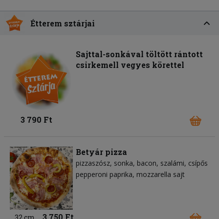
Étterem sztárjai
Sajttal-sonkával töltött rántott
csirkemell vegyes körettel
3 790 Ft
Betyár pizza
pizzaszósz
sonka
bacon
szalámi
csípős
pepperoni paprika
mozzarella sajt
3 750 Ft
32 cm