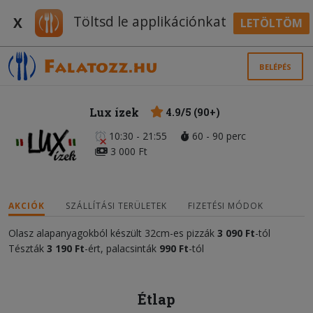
Töltsd le applikációnkat
X
LETÖLTÖM
BELÉPÉS
Lux ízek
4.9/5 (90+)
10:30 - 21:55
60 - 90 perc
3 000 Ft
AKCIÓK
SZÁLLÍTÁSI TERÜLETEK
FIZETÉSI MÓDOK
Olasz alapanyagokból készült 32cm-es pizzák
3 090 Ft
-tól
Tészták
3 190 Ft
-ért, palacsinták
990 Ft
-tól
Étlap