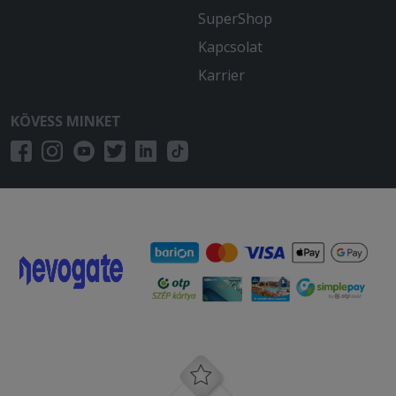
SuperShop
Kapcsolat
Karrier
KÖVESS MINKET