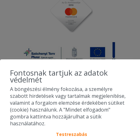
Fontosnak tartjuk az adatok
védelmét
A böngészési élmény fokozása, a személyre
2010-2026 Copyright - Falatozz.hu - Diston-line Kft.
szabott hirdetések vagy tartalmak megjelenítése,
valamint a forgalom elemzése érdekében sütiket
Pizza, gyros, hamburger, menük kedvező áron, egy helyen az összes
(cookie) használunk. A "Mindet elfogadom"
étterem ajánlata.
gombra kattintva hozzájárulhat a sütik
használatához.
Testreszabás