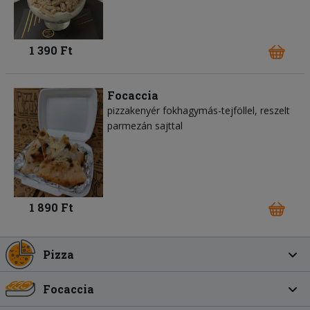
1 390 Ft
Focaccia
pizzakenyér fokhagymás-tejföllel, reszelt
parmezán sajttal
1 890 Ft
Pizza
Focaccia