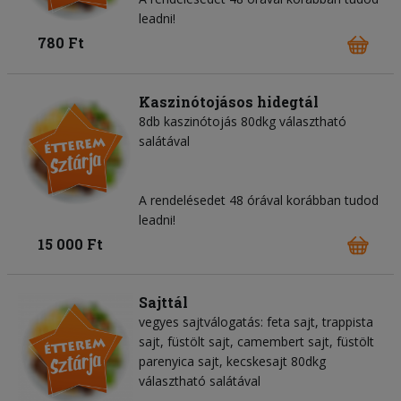
leadni!
780 Ft
Kaszinótojásos hidegtál
8db kaszinótojás 80dkg választható
salátával
A rendelésedet 48 órával korábban tudod
leadni!
15 000 Ft
Sajttál
vegyes sajtválogatás: feta sajt, trappista
sajt, füstölt sajt, camembert sajt, füstölt
parenyica sajt, kecskesajt 80dkg
választható salátával