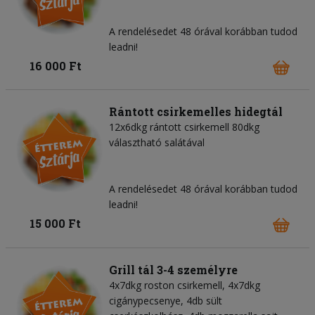
A rendelésedet 48 órával korábban tudod
leadni!
16 000 Ft
Rántott csirkemelles hidegtál
12x6dkg rántott csirkemell 80dkg
választható salátával
A rendelésedet 48 órával korábban tudod
leadni!
15 000 Ft
Grill tál 3-4 személyre
4x7dkg roston csirkemell, 4x7dkg
cigánypecsenye, 4db sült