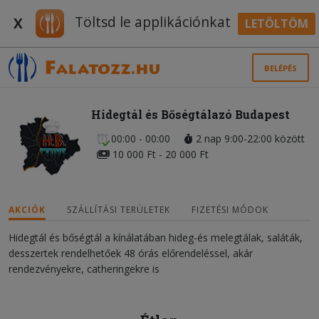
Töltsd le applikációnkat
X
LETÖLTÖM
BELÉPÉS
Hidegtál és Bőségtálazó Budapest
00:00 - 00:00
2 nap 9:00-22:00 között
10 000 Ft - 20 000 Ft
AKCIÓK
SZÁLLÍTÁSI TERÜLETEK
FIZETÉSI MÓDOK
Hidegtál és bőségtál a kínálatában hideg-és melegtálak, saláták,
desszertek rendelhetőek 48 órás előrendeléssel, akár
rendezvényekre, catheringekre is