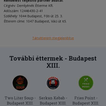
Rendelést teljesítő partner adatai:
Cégnév: Demlyénék Étterme Kft.
Adószám: 12446430-2-41
Székhely: 1044 Budapest, Fóti út 25. 3.
Étterem címe: 1047 Budapest, Váci út 65.
Társétterem megjelenítése
További éttermek - Budapest
XIII.
Two Liter Soup -
Serkan Kebab -
Fries Point -
Budapest XIII.
Budapest XIII.
Budapest XIII.