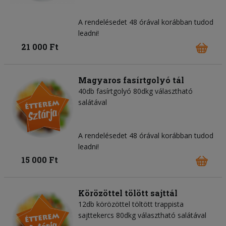
A rendelésedet 48 órával korábban tudod
leadni!
21 000 Ft
Magyaros fasírtgolyó tál
40db fasírtgolyó 80dkg választható
salátával
A rendelésedet 48 órával korábban tudod
leadni!
15 000 Ft
Körözöttel tölött sajttál
12db körözöttel töltött trappista
sajttekercs 80dkg választható salátával