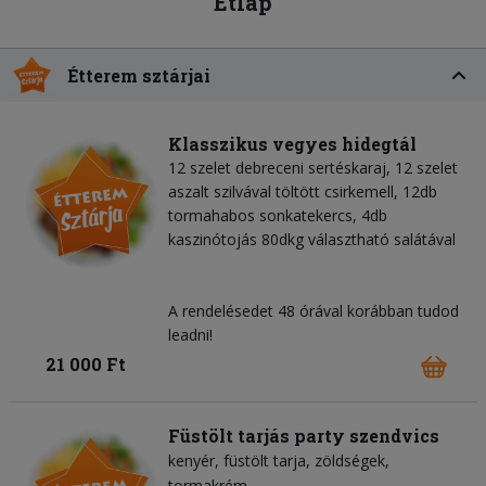
Étlap
Étterem sztárjai
Klasszikus vegyes hidegtál
12 szelet debreceni sertéskaraj, 12 szelet
aszalt szilvával töltött csirkemell, 12db
tormahabos sonkatekercs, 4db
kaszinótojás 80dkg választható salátával
A rendelésedet 48 órával korábban tudod
leadni!
21 000 Ft
Füstölt tarjás party szendvics
kenyér
füstölt tarja
zöldségek
tormakrém