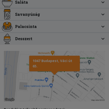
Saláta
Savanyúság
Palacsinta
Desszert
1047 Budapest, Váci út
65.