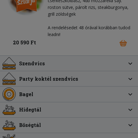
cserkészkolbász, 4db mozzarella sajt
roston sütve, párolt rizs, steakburgonya,
grill zöldségek
A rendelésedet 48 órával korábban tudod
leadni!
20 590 Ft
Szendvics
Party koktél szendvics
Bagel
Hidegtál
Bőségtál