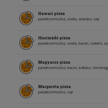
Hawaii pizza
paradicsomszósz
sonka
ananász
sajt
Húsimádó pizza
paradicsomszósz
sonka
bacon
szalámi
sa
Magyaros pizza
paradicsomszósz
bacon
kolbász
vörösha
Margaréta pizza
paradicsomszósz
sajt