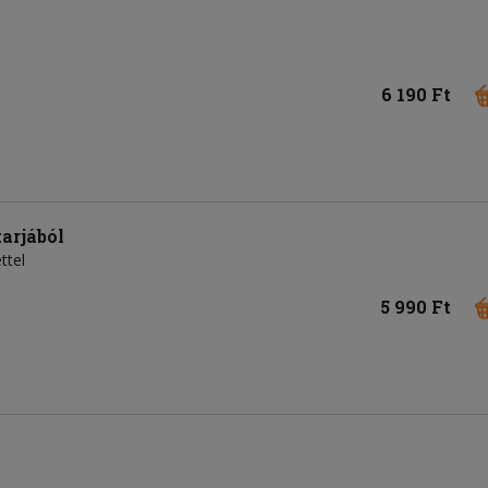
6 190 Ft
arjából
ttel
5 990 Ft