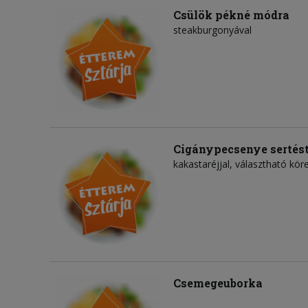
Csülök pékné módra
steakburgonyával
Cigánypecsenye sertést
kakastaréjjal, választható köre
Csemegeuborka