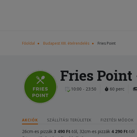
Főoldal
Budapest XIII. ételrendelés
Fries Point
Fries Point
10:00 - 23:50
60 perc
AKCIÓK
SZÁLLÍTÁSI TERÜLETEK
FIZETÉSI MÓDOK
26cm-es pizzák
3 490
F
t
-tól, 32cm-es pizzák
4 2
90
Ft
-tól