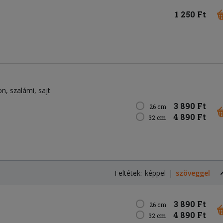
1 250 Ft
on
szalámi
sajt
3 890 Ft
26 cm
4 890 Ft
32 cm
Feltétek:
képpel
szöveggel
3 890 Ft
26 cm
4 890 Ft
32 cm