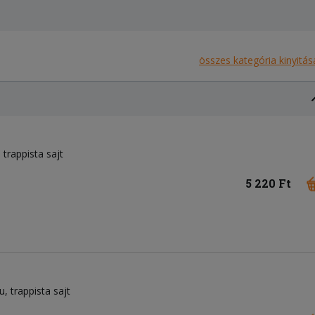
összes kategória kinyitás
trappista sajt
5 220 Ft
u
trappista sajt