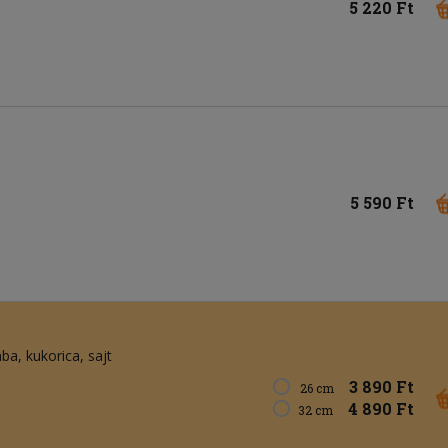
5 220 Ft
5 590 Ft
ba
kukorica
sajt
3 890 Ft
26 cm
4 890 Ft
32 cm