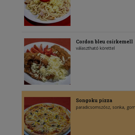
Cordon bleu csirkemell
választható körettel
Songoku pizza
paradicsomszósz
sonka
gom