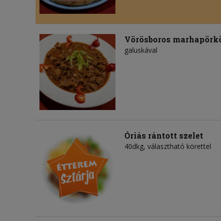
Vörösboros marhapörkö
galuskával
Óriás rántott szelet
40dkg, választható körettel