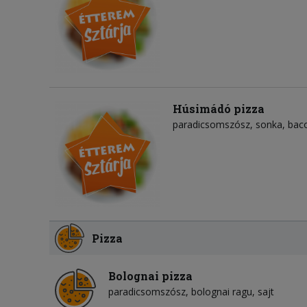
Húsimádó pizza
paradicsomszósz
sonka
bac
Pizza
Bolognai pizza
paradicsomszósz
bolognai ragu
sajt