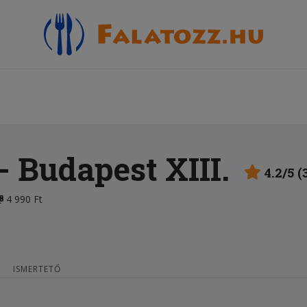
- Budapest XIII.
4.2/5 (
4 990 Ft
ISMERTETŐ