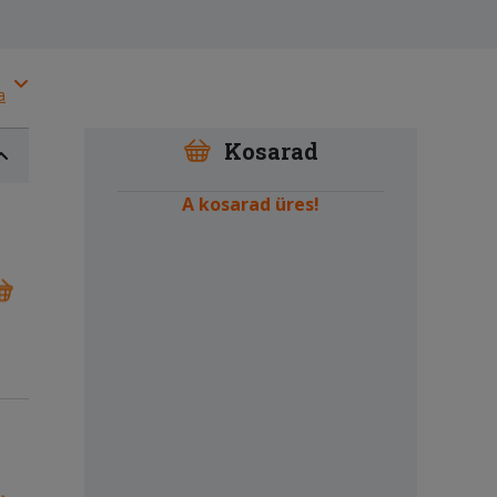
a
Kosarad
A kosarad üres!