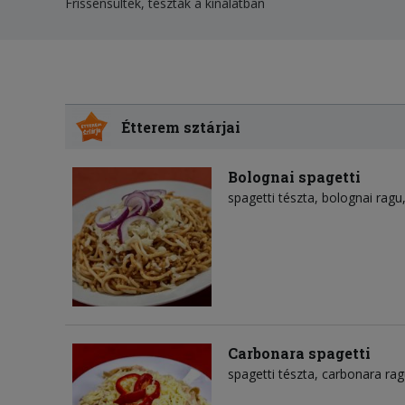
Frissensültek, tészták a kínálatban
Étterem sztárjai
Bolognai spagetti
spagetti tészta
bolognai ragu
Carbonara spagetti
spagetti tészta
carbonara rag