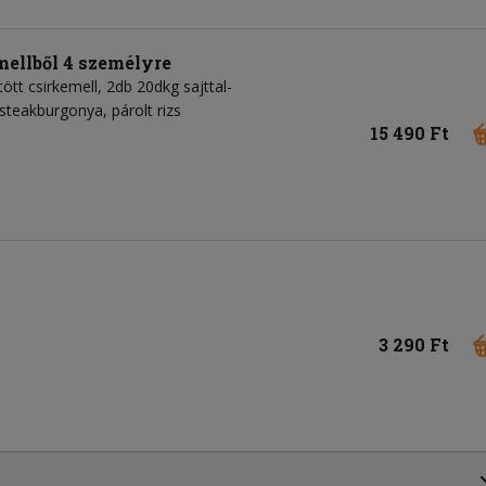
emellből 4 személyre
ött csirkemell, 2db 20dkg sajttal-
 steakburgonya, párolt rizs
15 490 Ft
3 290 Ft