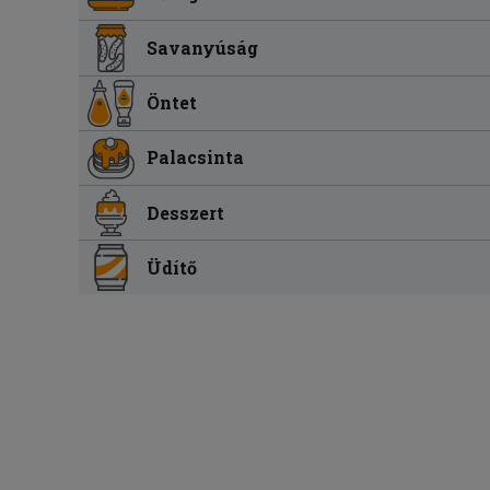
Savanyúság
Öntet
Palacsinta
Desszert
Üdítő