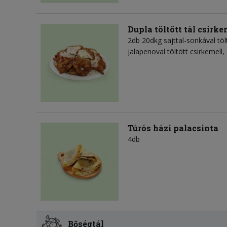
Dupla töltött tál csirk
2db 20dkg sajttal-sonkával tölt
jalapenoval töltött csirkemell,
Túrós házi palacsinta
4db
Bőségtál