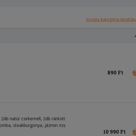
összes kategória kinyitás
890 Ft
 2db natúr csirkemell, 2db rántott
 gomba, steakburgonya, jázmin rizs
10 990 Ft