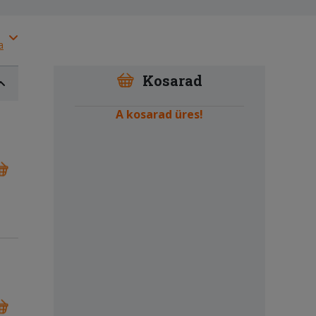
a
Kosarad
A kosarad üres!