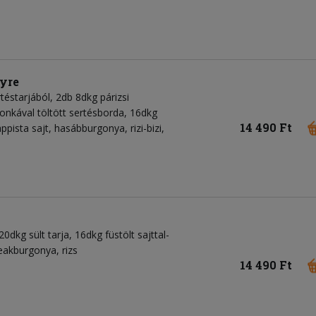
lyre
éstarjából, 2db 8dkg párizsi
sonkával töltött sertésborda, 16dkg
14 490 Ft
pista sajt, hasábburgonya, rizi-bizi,
0dkg sült tarja, 16dkg füstölt sajttal-
teakburgonya, rizs
14 490 Ft