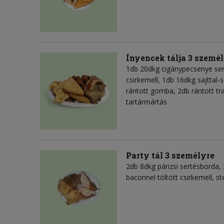
Ínyencek tálja 3 szemé
1db 20dkg cigánypecsenye sert
csirkemell, 1db 16dkg sajttal-
rántott gomba, 2db rántott trap
tartármártás
Party tál 3 személyre
2db 8dkg párizsi sertésborda, 2
baconnel töltött csirkemell, s