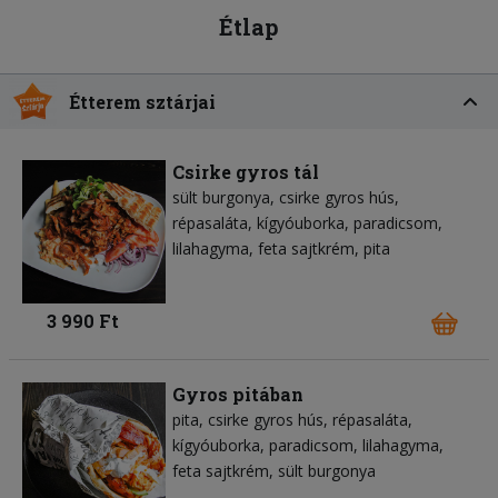
Étlap
Étterem sztárjai
Csirke gyros tál
sült burgonya
csirke gyros hús
répasaláta
kígyóuborka
paradicsom
lilahagyma
feta sajtkrém
pita
3 990 Ft
Gyros pitában
pita
csirke gyros hús
répasaláta
kígyóuborka
paradicsom
lilahagyma
feta sajtkrém
sült burgonya