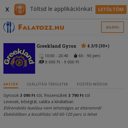
Töltsd le applikációnkat
X
LETÖLTÖM
BELÉPÉS
Greekland Gyros
4.3/5 (30+)
10:00 - 20:40
60 - 90 perc
8 000 Ft - 9 000 Ft
AKCIÓK
SZÁLLÍTÁSI TERÜLETEK
FIZETÉSI MÓDOK
Gyrosok
3 090 Ft
-tól, frissensültek
3 790 Ft
-tól
Levesek, bőségtál, saláta a kínálatban
Előrendelés leadása nem lehetséges az étteremnél
Ebédidőben a kiszállítási idő 60-120 perc is lehet