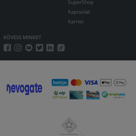
SuperShop
Kapcsolat
Karrier
KÖVESS MINKET