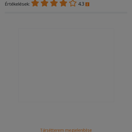
4.3
Értékelések:
Társétterem megjelenítése