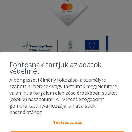
Fontosnak tartjuk az adatok
védelmét
A böngészési élmény fokozása, a személyre
2010-2026 Copyright - Falatozz.hu - Diston-line Kft.
szabott hirdetések vagy tartalmak megjelenítése,
valamint a forgalom elemzése érdekében sütiket
Pizza, gyros, hamburger, menük kedvező áron, egy helyen az összes
(cookie) használunk. A "Mindet elfogadom"
étterem ajánlata.
gombra kattintva hozzájárulhat a sütik
használatához.
Testreszabás