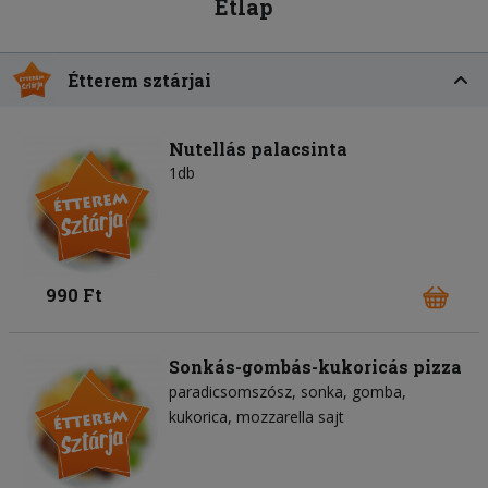
Étlap
Étterem sztárjai
Nutellás palacsinta
1db
990 Ft
Sonkás-gombás-kukoricás pizza
paradicsomszósz
sonka
gomba
kukorica
mozzarella sajt