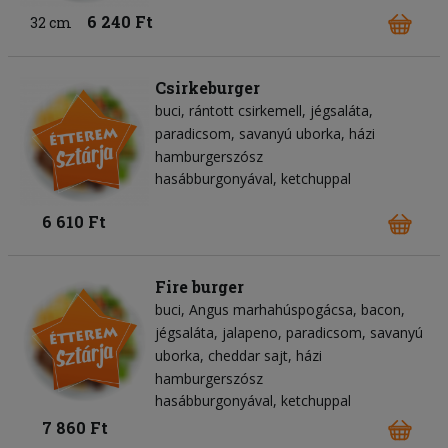
6 240 Ft
32 cm
Csirkeburger
buci
rántott csirkemell
jégsaláta
paradicsom
savanyú uborka
házi
hamburgerszósz
hasábburgonyával, ketchuppal
6 610 Ft
Fire burger
buci
Angus marhahúspogácsa
bacon
jégsaláta
jalapeno
paradicsom
savanyú
uborka
cheddar sajt
házi
hamburgerszósz
hasábburgonyával, ketchuppal
7 860 Ft