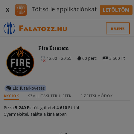
Töltsd le applikációnkat
X
LETÖLTÖM
BELÉPÉS
Fire Étterem
12:00 - 20:55
60 perc
3 500 Ft
Élő futárkövetés
AKCIÓK
SZÁLLÍTÁSI TERÜLETEK
FIZETÉSI MÓDOK
Pizza
5 240 Ft
-tól, grill étel
4 610 Ft
-tól
Gyermekétel, saláta a kínálatban