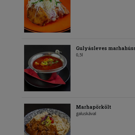
Gulyásleves marhahús
0,5l
Marhapörkölt
galuskával