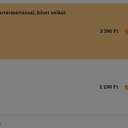
tartármártással, köret nélkül
3 390 Ft
2 290 Ft
e