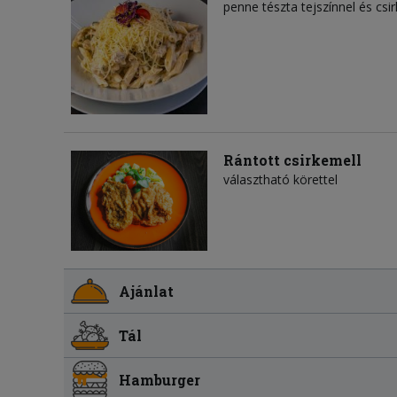
penne tészta tejszínnel és csi
Rántott csirkemell
választható körettel
Ajánlat
Tál
Hamburger