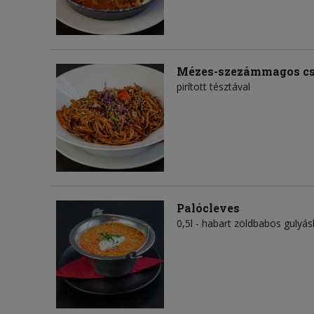
Mézes-szezámmagos cs
pirított tésztával
Palócleves
0,5l - habart zöldbabos gulyás