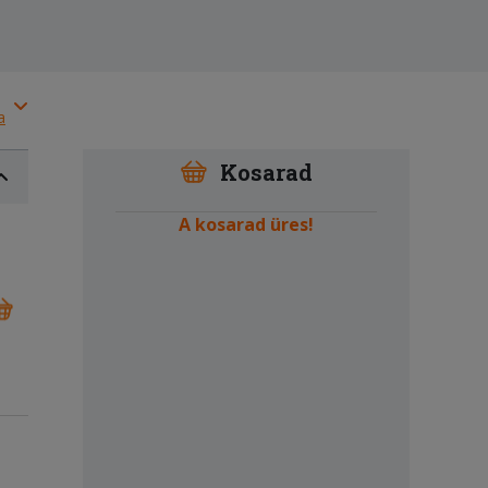
a
Kosarad
A kosarad üres!