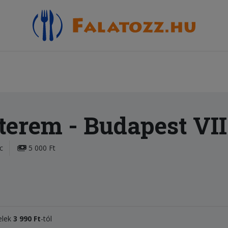
tterem
- Budapest VII
c
5 000 Ft
telek
3 990 Ft
-tól