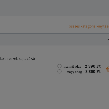
összes kategória kinyitás
íkok
reszelt sajt
cézár
2 390 Ft
normál adag
3 350 Ft
nagy adag