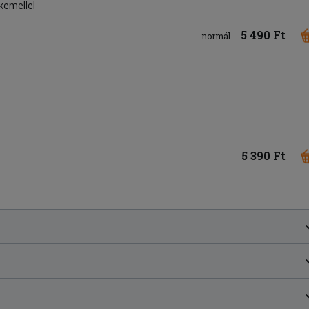
rkemellel
5 490 Ft
normál
5 390 Ft