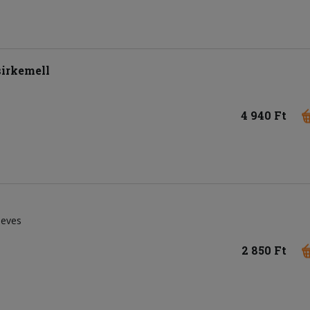
irkemell
4 940 Ft
leves
2 850 Ft