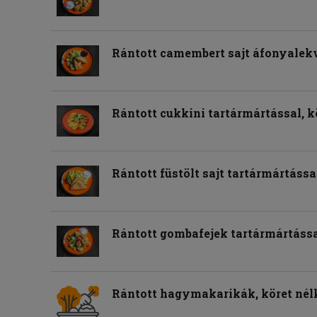
Rántott camembert sajt áfonyalekv
Rántott cukkini tartármártással, k
Rántott füstölt sajt tartármártássa
Rántott gombafejek tartármártással
Rántott hagymakarikák, köret nél