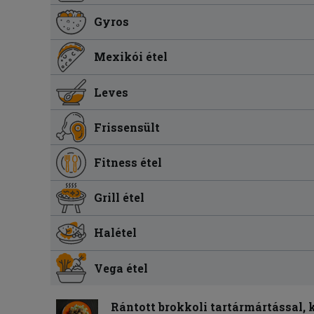
Gyros
Mexikói étel
Leves
Frissensült
Fitness étel
Grill étel
Halétel
Vega étel
Rántott brokkoli tartármártással, 