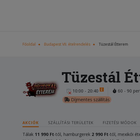
Főoldal
Budapest VII. ételrendelés
Tüzestál Étterem
Tüzestál É
10:00 - 20:40
60 - 90 per
Díjmentes szállítás
AKCIÓK
SZÁLLÍTÁSI TERÜLETEK
FIZETÉSI MÓDOK
Tálak
11
990 Ft
-tól, hamburgerek
2 990 Ft
-tól, mexikói é