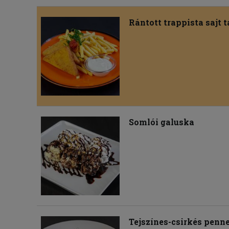
Rántott trappista sajt 
Somlói galuska
Tejszínes-csirkés penn