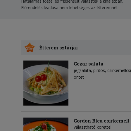
Hatalamas főétel és frissensült választék a kínálatban.
Előrendelés leadása nem lehetséges az étteremnél
Étterem sztárjai
Cézár saláta
jégsaláta
pirítós
csirkemellcs
öntet
Cordon Bleu csirkemell
választható körettel