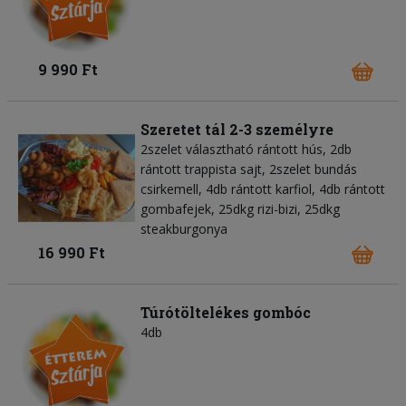
9 990 Ft
Szeretet tál 2-3 személyre
2szelet választható rántott hús, 2db
rántott trappista sajt, 2szelet bundás
csirkemell, 4db rántott karfiol, 4db rántott
gombafejek, 25dkg rizi-bizi, 25dkg
steakburgonya
16 990 Ft
Túrótöltelékes gombóc
4db