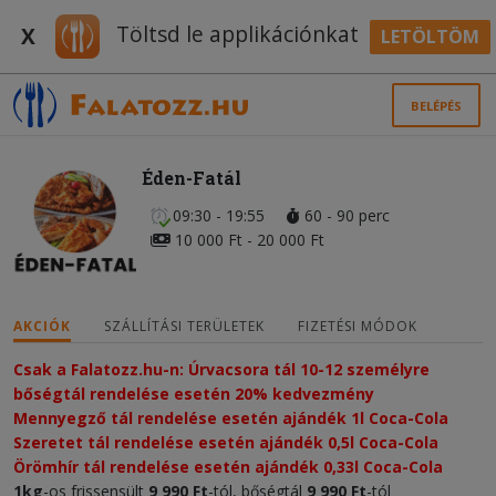
Töltsd le applikációnkat
X
LETÖLTÖM
BELÉPÉS
Éden-Fatál
09:30 - 19:55
60 - 90 perc
10 000 Ft - 20 000 Ft
AKCIÓK
SZÁLLÍTÁSI TERÜLETEK
FIZETÉSI MÓDOK
Csak a Falatozz.hu-n: Úrvacsora tál 10-12 személyre 
bőségtál rendelése esetén 20% kedvezmény​
Mennyegző tál rendelése esetén ajándék 1l Coca-Cola
Szeretet tál rendelése esetén ajándék 0,5l Coca-Cola
Örömhír tál rendelése esetén ajándék 0,33l Coca-Cola
1kg
-os frissensült
9 990 Ft
-tól, bőségtál
9 990 Ft
-tól