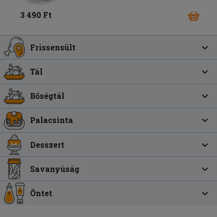
3 490 Ft
Frissensült
Tál
Bőségtál
Palacsinta
Desszert
Savanyúság
Öntet