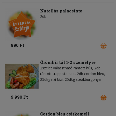
Nutellás palacsinta
2db
990 Ft
Örömhír tál 1-2 személyre
2szelet választható rántott hús, 2db
rántott trappista sajt, 2db cordon bleu,
25dkg rizi-bizi, 25dkg steakburgonya
9 990 Ft
Cordon bleu csirkemell