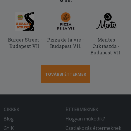
Burger Street -
Pizza de la vie -
Mentes
Budapest VII.
Budapest VII.
Cukrászda -
Budapest VII.
TOVÁBBI ÉTTERMEK
CIKKEK
ÉTTERMEKNEK
Blog
Hogyan működik?
GYIK
Csatlakozás éttermeknek