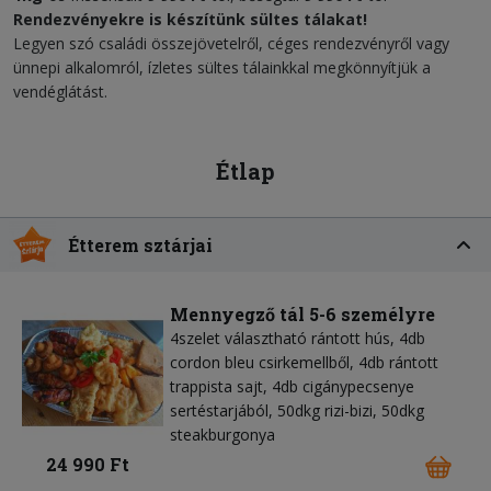
Rendezvényekre is készítünk sültes tálakat!
Legyen szó családi összejövetelről, céges rendezvényről vagy
ünnepi alkalomról, ízletes sültes tálainkkal megkönnyítjük a
vendéglátást.
Étlap
Étterem sztárjai
Mennyegző tál 5-6 személyre
4szelet választható rántott hús, 4db
cordon bleu csirkemellből, 4db rántott
trappista sajt, 4db cigánypecsenye
sertéstarjából, 50dkg rizi-bizi, 50dkg
steakburgonya
24 990 Ft