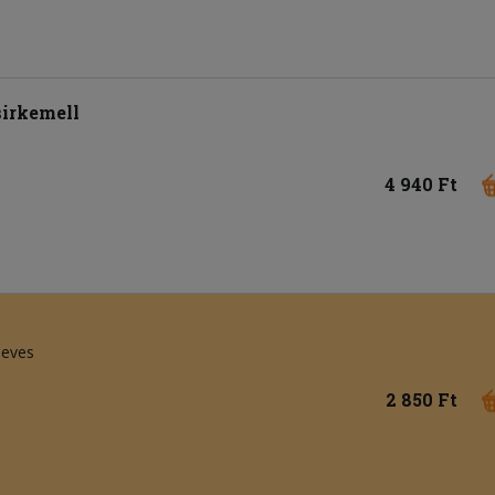
irkemell
4 940 Ft
leves
2 850 Ft