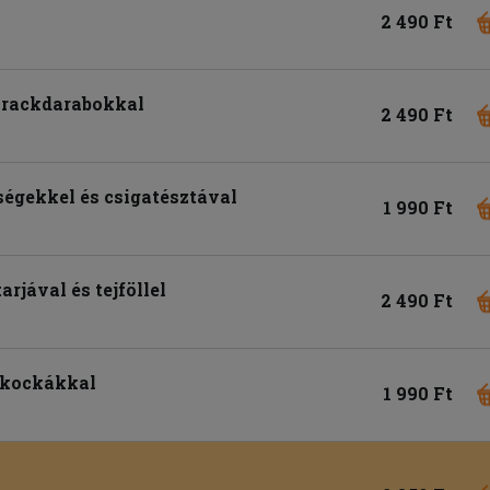
2 490 Ft
arackdarabokkal
2 490 Ft
ségekkel és csigatésztával
1 990 Ft
arjával és tejföllel
2 490 Ft
ekockákkal
1 990 Ft