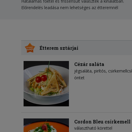
Hatalamas főétel és frissensült választék a kínálatban.
Előrendelés leadása nem lehetséges az étteremnél
Étterem sztárjai
Cézár saláta
jégsaláta
pirítós
csirkemellcs
öntet
Cordon Bleu csirkemell
választható körettel