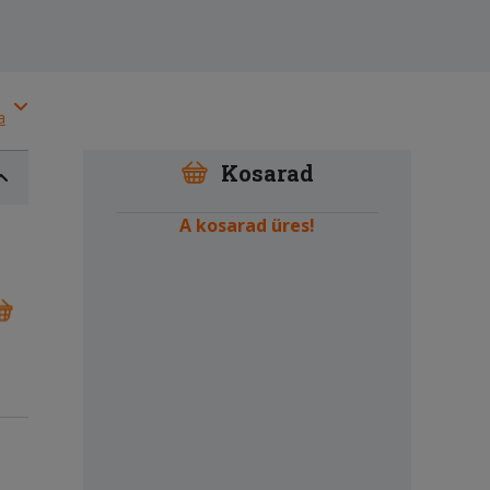
a
Kosarad
A kosarad üres!