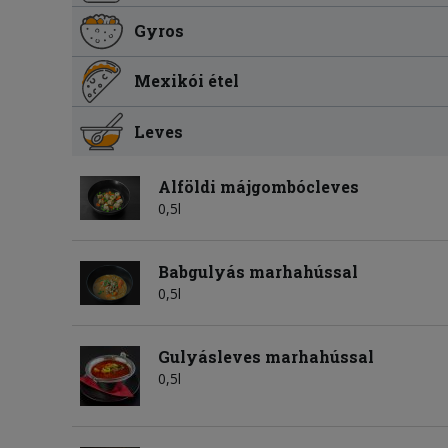
Gyros
Mexikói étel
Leves
Alföldi májgombócleves
0,5l
Babgulyás marhahússal
0,5l
Gulyásleves marhahússal
0,5l