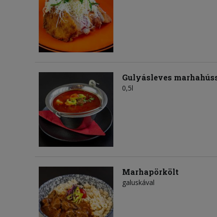
Gulyásleves marhahús
0,5l
Marhapörkölt
galuskával