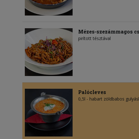
Mézes-szezámmagos cs
pirított tésztával
Palócleves
0,5l - habart zöldbabos gulyás