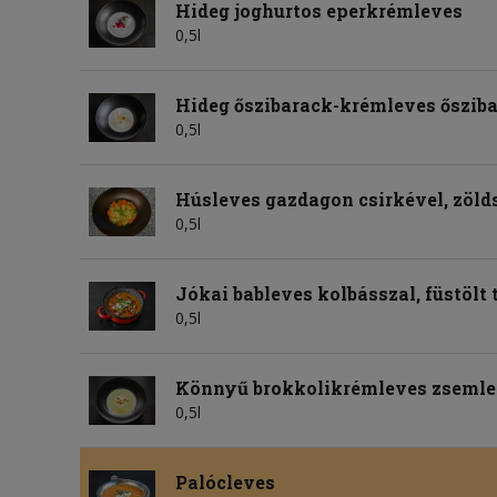
Hideg joghurtos eperkrémleves
0,5l
Hideg őszibarack-krémleves őszib
0,5l
Húsleves gazdagon csirkével, zöld
0,5l
Jókai bableves kolbásszal, füstölt t
0,5l
Könnyű brokkolikrémleves zseml
0,5l
Palócleves