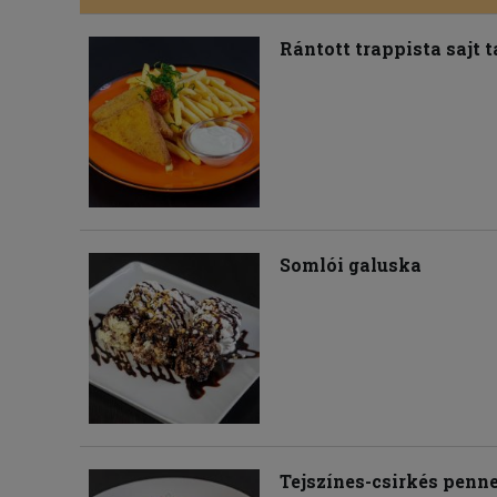
Rántott trappista sajt 
Somlói galuska
Tejszínes-csirkés penn