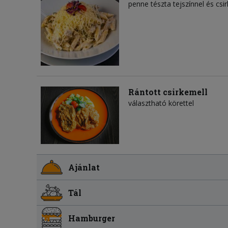
penne tészta tejszínnel és csi
Rántott csirkemell
választható körettel
Ajánlat
Tál
Hamburger