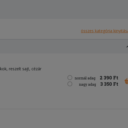
összes kategória kinyitás
íkok
reszelt sajt
cézár
2 390 Ft
normál adag
3 350 Ft
nagy adag