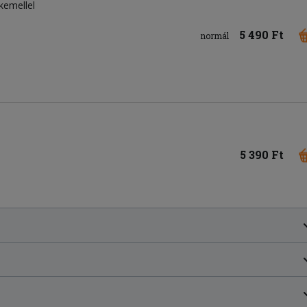
rkemellel
5 490 Ft
normál
5 390 Ft