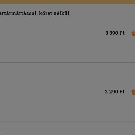
tartármártással, köret nélkül
3 390 Ft
2 290 Ft
e