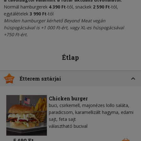
Normál hamburgerek
4 390 Ft
-tól, snackek
2 590 Ft
-tól,
egytálételek
3 990 Ft
-tól
Minden hamburger kérhető
Beyond Meat vegán
húspogácsával
is +1 000 Ft-ért, vagy XL-es húspogácsával
+750 Ft-ért.
Étlap
Étterem sztárjai
Chicken burger
buci, csirkemell, majonézes lollo saláta,
paradicsom, karamellizált hagyma, edami
sajt, feta sajt
választható bucival
5 490 Ft