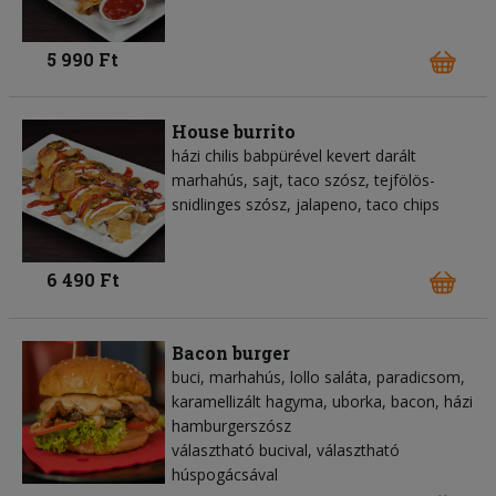
5 990 Ft
House burrito
házi chilis babpürével kevert darált
marhahús, sajt, taco szósz, tejfölös-
snidlinges szósz, jalapeno, taco chips
6 490 Ft
Bacon burger
buci, marhahús, lollo saláta, paradicsom,
karamellizált hagyma, uborka, bacon, házi
hamburgerszósz
választható bucival, választható
húspogácsával