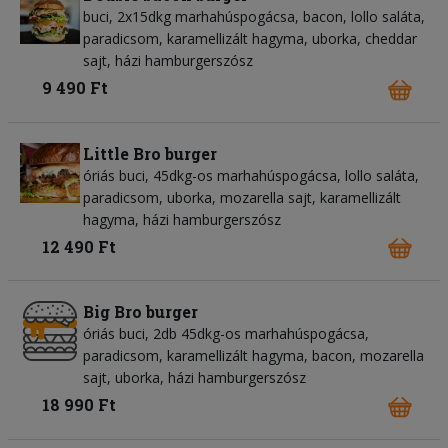
buci, 2x15dkg marhahúspogácsa, bacon, lollo saláta,
paradicsom, karamellizált hagyma, uborka, cheddar
sajt, házi hamburgerszósz
9 490 Ft
Little Bro burger
óriás buci, 45dkg-os marhahúspogácsa, lollo saláta,
paradicsom, uborka, mozarella sajt, karamellizált
hagyma, házi hamburgerszósz
12 490 Ft
Big Bro burger
óriás buci, 2db 45dkg-os marhahúspogácsa,
paradicsom, karamellizált hagyma, bacon, mozarella
sajt, uborka, házi hamburgerszósz
18 990 Ft