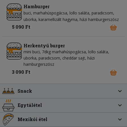
Hamburger
buci
marhahúspogácsa
lollo saláta
paradicsom
uborka
karamellizált hagyma
házi hamburgerszósz
5 090 Ft
Herkentyű burger
mini buci, 7dkg marhahúspogácsa, lollo saláta,
uborka, paradicsom, cheddar sajt, házi
hamburgerszósz
3 090 Ft
Snack
Egytálétel
Mexikói étel