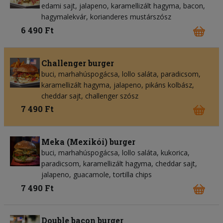
edami sajt, jalapeno, karamellizált hagyma, bacon,
hagymalekvár, korianderes mustárszósz
6 490 Ft
Challenger burger
buci, marhahúspogácsa, lollo saláta, paradicsom,
karamellizált hagyma, jalapeno, pikáns kolbász,
cheddar sajt, challenger szósz
7 490 Ft
Meka (Mexikói) burger
buci, marhahúspogácsa, lollo saláta, kukorica,
paradicsom, karamellizált hagyma, cheddar sajt,
jalapeno, guacamole, tortilla chips
7 490 Ft
Double bacon burger