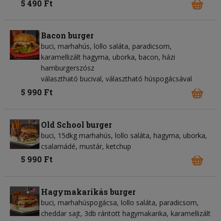
5 490 Ft
Bacon burger
buci, marhahús, lollo saláta, paradicsom,
karamellizált hagyma, uborka, bacon, házi
hamburgerszósz
választható bucival, választható húspogácsával
5 990 Ft
Old School burger
buci, 15dkg marhahús, lollo saláta, hagyma, uborka,
csalamádé, mustár, ketchup
5 990 Ft
Hagymakarikás burger
buci, marhahúspogácsa, lollo saláta, paradicsom,
cheddar sajt, 3db rántott hagymakarika, karamellizált