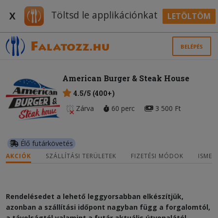
Töltsd le applikációnkat
X
LETÖLTÖM
BELÉPÉS
American Burger & Steak House
4.5/5 (400+)
Zárva
60 perc
3 500 Ft
Élő futárkövetés
AKCIÓK
SZÁLLÍTÁSI TERÜLETEK
FIZETÉSI MÓDOK
ISMER
Rendelésedet a lehető leggyorsabban elkészítjük,
azonban a szállítási időpont nagyban függ a forgalomtól,
a távolságtól valamint a futár aktuális útvonalától.