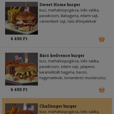
Sweet Home burger
buci, marhahúspogácsa, lollo saláta,
paradicsom, lilahagyma, edami sajt,
camembert sajt, házi áfonyalekvár
6 490 Ft
Báró kedvence burger
buci, marhahúspogácsa, lollo saláta,
paradicsom, edami sajt, jalapeno,
karamellizált hagyma, bacon,
hagymalekvár, korianderes mustárszósz
6 490 Ft
Challenger burger
buci, marhahúspogácsa, lollo saláta,