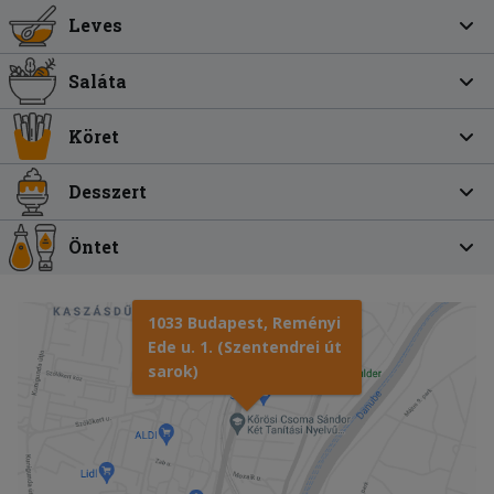
Leves
Saláta
Köret
Desszert
Öntet
1033 Budapest, Reményi
Ede u. 1. (Szentendrei út
sarok)