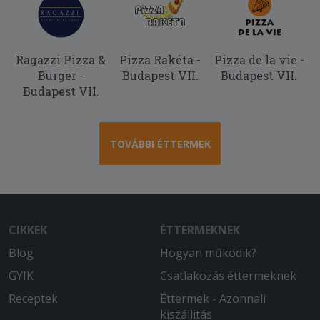
Ragazzi Pizza &
Pizza Rakéta -
Pizza de la vie -
Burger -
Budapest VII.
Budapest VII.
Budapest VII.
TOVÁBBI ÉTTERMEK
CIKKEK
ÉTTERMEKNEK
Blog
Hogyan működik?
GYIK
Csatlakozás éttermeknek
Receptek
Éttermek - Azonnali
kiszállítás