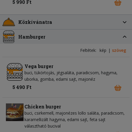
5 990 Ft
Közkívánatra
Hamburger
Feltétek:
kép
szöveg
Vega burger
buci, tükörtojás, jégsaláta, paradicsom, hagyma,
uborka, gomba, edami sajt, majonéz
5 490 Ft
Chicken burger
buci, csirkemell, majonézes lollo saláta, paradicsom,
karamellizált hagyma, edami sajt, feta sajt
választható bucival