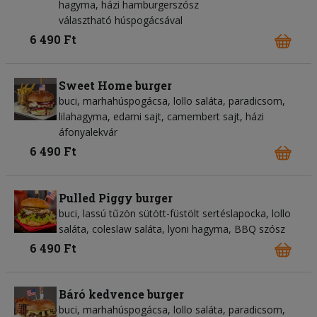
hagyma, házi hamburgerszósz
választható húspogácsával
6 490 Ft
Sweet Home burger
buci, marhahúspogácsa, lollo saláta, paradicsom,
lilahagyma, edami sajt, camembert sajt, házi
áfonyalekvár
6 490 Ft
Pulled Piggy burger
buci, lassú tűzön sütött-füstölt sertéslapocka, lollo
saláta, coleslaw saláta, lyoni hagyma, BBQ szósz
6 490 Ft
Báró kedvence burger
buci, marhahúspogácsa, lollo saláta, paradicsom,