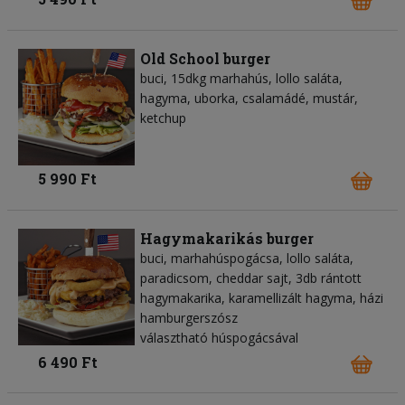
Old School burger
buci, 15dkg marhahús, lollo saláta,
hagyma, uborka, csalamádé, mustár,
ketchup
5 990 Ft
Hagymakarikás burger
buci, marhahúspogácsa, lollo saláta,
paradicsom, cheddar sajt, 3db rántott
hagymakarika, karamellizált hagyma, házi
hamburgerszósz
választható húspogácsával
6 490 Ft