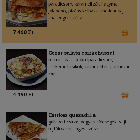
paradicsom, karamellizált hagyma,
jalapeno, pikáns kolbász, cheddar sajt,
challenger szósz
7 490 Ft
Cézár saláta csirkehússal
római saláta, koktélparadicsom,
csirkemell csíkok, cézár öntet, parmezán
sajt
4 490 Ft
Csirkés quesadilla
grillezett csirke, vegyes zöldségek, sajt,
tejfölös-snidlinges szósz