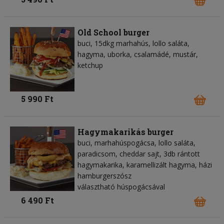
Old School burger
buci, 15dkg marhahús, lollo saláta,
hagyma, uborka, csalamádé, mustár,
ketchup
5 990 Ft
Hagymakarikás burger
buci, marhahúspogácsa, lollo saláta,
paradicsom, cheddar sajt, 3db rántott
hagymakarika, karamellizált hagyma, házi
hamburgerszósz
választható húspogácsával
6 490 Ft