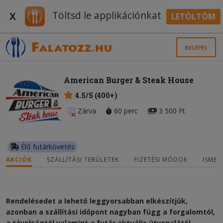
Töltsd le applikációnkat
X
LETÖLTÖM
BELÉPÉS
American Burger & Steak House
4.5/5 (400+)
Zárva
60 perc
3 500 Ft
Élő futárkövetés
AKCIÓK
SZÁLLÍTÁSI TERÜLETEK
FIZETÉSI MÓDOK
ISMER
Rendelésedet a lehető leggyorsabban elkészítjük,
azonban a szállítási időpont nagyban függ a forgalomtól,
a távolságtól valamint a futár aktuális útvonalától.