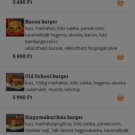
5 490 Ft
Bacon burger
buci, marhahús, lollo saláta, paradicsom,
karamellizált hagyma, uborka, bacon, házi
hamburgerszósz
választható bucival, választható húspogácsával
5 990 Ft
Old School burger
buci, 15dkg marhahús, lollo saláta, hagyma, uborka,
csalamádé, mustár, ketchup
5 990 Ft
Hagymakarikás burger
buci, marhahúspogácsa, lollo saláta, paradicsom,
cheddar sajt, 3db rántott hagymakarika, karamellizált