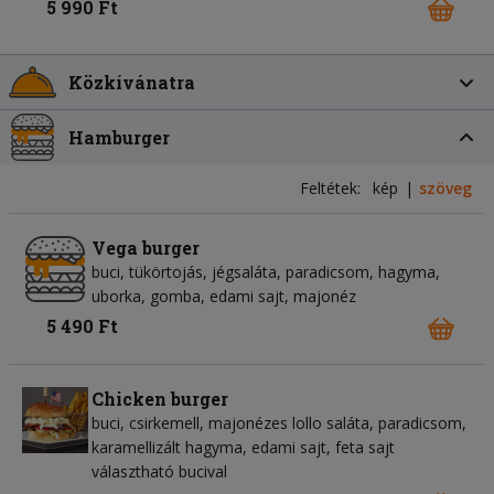
5 990 Ft
Közkívánatra
Hamburger
Feltétek:
kép
szöveg
Vega burger
buci, tükörtojás, jégsaláta, paradicsom, hagyma,
uborka, gomba, edami sajt, majonéz
5 490 Ft
Chicken burger
buci, csirkemell, majonézes lollo saláta, paradicsom,
karamellizált hagyma, edami sajt, feta sajt
választható bucival