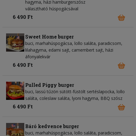
hagyma, házi hamburgerszósz
választható húspogácsával
6 490 Ft
Sweet Home burger
buci, marhahúspogácsa, lollo saláta, paradicsom,
lilahagyma, edami sajt, camembert sajt, házi
áfonyalekvár
6 490 Ft
Pulled Piggy burger
buci, lassú tűzön sütött-füstölt sertéslapocka, lollo
saláta, coleslaw saláta, lyoni hagyma, BBQ szósz
6 490 Ft
Báró kedvence burger
buci, marhahúspogácsa, lollo saláta, paradicsom,