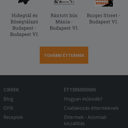
Hidegtál és
Rántott hús
Burger Street -
Bőségtálazó
Mánia -
Budapest VI.
Budapest -
Budapest VI.
Budapest VI.
TOVÁBBI ÉTTERMEK
CIKKEK
ÉTTERMEKNEK
Blog
Hogyan működik?
GYIK
Csatlakozás éttermeknek
Receptek
Éttermek - Azonnali
kiszállítás