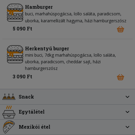
Hamburger
buci
marhahúspogácsa
lollo saláta
paradicsom
uborka
karamellizált hagyma
házi hamburgerszósz
5 090 Ft
Herkentyű burger
mini buci, 7dkg marhahúspogácsa, lollo saláta,
uborka, paradicsom, cheddar sajt, házi
hamburgerszósz
3 090 Ft
Snack
Egytálétel
Mexikói étel