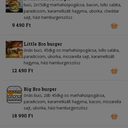
buci, 2x15dkg marhahúspogácsa, bacon, lollo saláta,
paradicsom, karamellizált hagyma, uborka, cheddar
sajt, házi hamburgerszósz
9 490 Ft
Little Bro burger
óriás buci, 45dkg-os marhahúspogácsa, lollo saláta,
paradicsom, uborka, mozarella sajt, karamellizált
hagyma, házi hamburgerszósz
12 490 Ft
Big Bro burger
óriás buci, 2db 45dkg-os marhahúspogácsa,
paradicsom, karamellizált hagyma, bacon, mozarella
sajt, uborka, házi hamburgerszósz
18 990 Ft