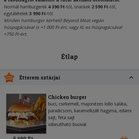
Normál hamburgerek
4 390 Ft
-tól, snackek
2 590 Ft
-tól,
egytálételek
3 990 Ft
-tól
Minden hamburger kérhető
Beyond Meat vegán
húspogácsával
is +1 000 Ft-ért, vagy XL-es húspogácsával
+750 Ft-ért.
Étlap
Étterem sztárjai
Chicken burger
buci, csirkemell, majonézes lollo saláta,
paradicsom, karamellizált hagyma, edami
sajt, feta sajt
választható bucival
5 490 Ft