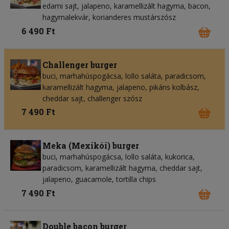
edami sajt, jalapeno, karamellizált hagyma, bacon,
hagymalekvár, korianderes mustárszósz
6 490 Ft
Challenger burger
buci, marhahúspogácsa, lollo saláta, paradicsom,
karamellizált hagyma, jalapeno, pikáns kolbász,
cheddar sajt, challenger szósz
7 490 Ft
Meka (Mexikói) burger
buci, marhahúspogácsa, lollo saláta, kukorica,
paradicsom, karamellizált hagyma, cheddar sajt,
jalapeno, guacamole, tortilla chips
7 490 Ft
Double bacon burger