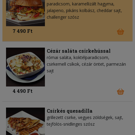
paradicsom, karamellizált hagyma,
jalapeno, pikáns kolbász, cheddar sajt,
challenger szósz
7 490 Ft
Cézár saláta csirkehússal
római saláta, koktélparadicsom,
csirkemell csíkok, cézár öntet, parmezán
sajt
4 490 Ft
Csirkés quesadilla
grillezett csirke, vegyes zöldségek, sajt,
tejfölös-snidlinges szósz