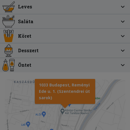
Leves
Saláta
Köret
Desszert
Öntet
1033 Budapest, Reményi
Ede u. 1. (Szentendrei út
sarok)