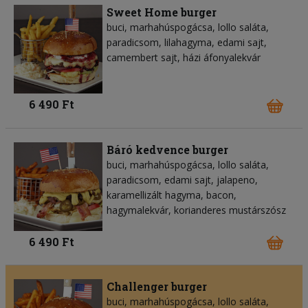
Sweet Home burger
buci, marhahúspogácsa, lollo saláta,
paradicsom, lilahagyma, edami sajt,
camembert sajt, házi áfonyalekvár
6 490 Ft
Báró kedvence burger
buci, marhahúspogácsa, lollo saláta,
paradicsom, edami sajt, jalapeno,
karamellizált hagyma, bacon,
hagymalekvár, korianderes mustárszósz
6 490 Ft
Challenger burger
buci, marhahúspogácsa, lollo saláta,