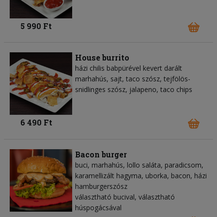
5 990 Ft
House burrito
házi chilis babpürével kevert darált
marhahús, sajt, taco szósz, tejfölös-
snidlinges szósz, jalapeno, taco chips
6 490 Ft
Bacon burger
buci, marhahús, lollo saláta, paradicsom,
karamellizált hagyma, uborka, bacon, házi
hamburgerszósz
választható bucival, választható
húspogácsával