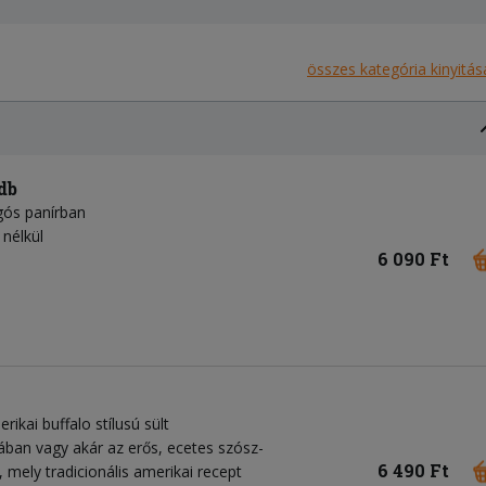
összes kategória kinyitás
db
gós panírban
 nélkül
6 090 Ft
ikai buffalo stílusú sült
ban vagy akár az erős, ecetes szósz-
6 490 Ft
 mely tradicionális amerikai recept