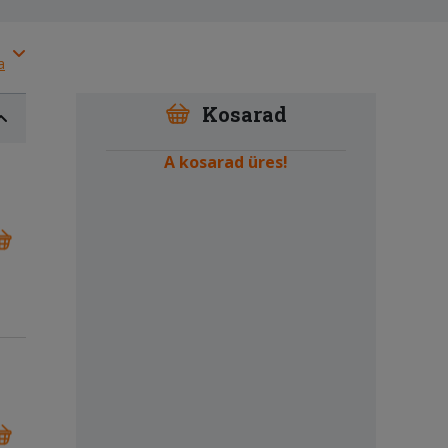
a
Kosarad
A kosarad üres!