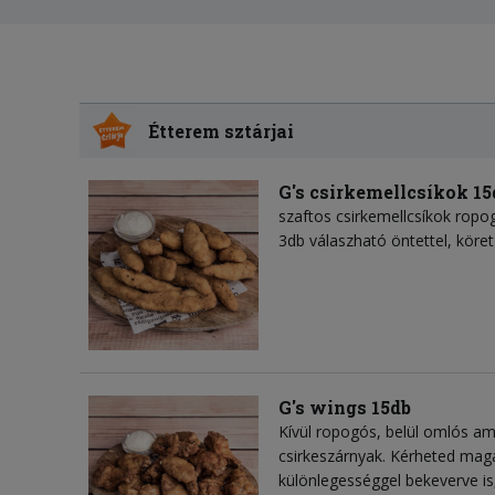
Étterem sztárjai
G's csirkemellcsíkok 15
szaftos csirkemellcsíkok ropo
3db válaszható öntettel, köret
G's wings 15db
Kívül ropogós, belül omlós amer
csirkeszárnyak. Kérheted magá
különlegességgel bekeverve is,