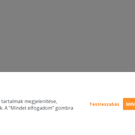
 tartalmak megjelenítése,
Testreszabás
MIN
nk. A "Mindet elfogadom" gombra