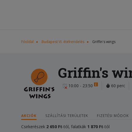
Főoldal
Budapest VI. ételrendelés
Griffin's wings
Griffin's w
10:00 - 23:50
60 perc
AKCIÓK
SZÁLLÍTÁSI TERÜLETEK
FIZETÉSI MÓDOK
Csirkerészek
2 650 Ft
-tól, falatkák
1 870 Ft
-tól