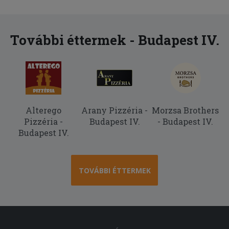
Nem hiszem, h rendelek innen újra.
2025-08-03 - Biró:
További éttermek - Budapest IV.
rég ettem ilyen jót
Alterego
Arany Pizzéria -
Morzsa Brothers
Pizzéria -
Budapest IV.
- Budapest IV.
Budapest IV.
TOVÁBBI ÉTTERMEK