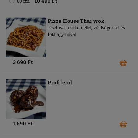
10 490 Ft
60 cm
Pizza House Thai wok
tésztával, csirkemellel, zöldségekkel és
fokhagymával
3 690 Ft
Profiterol
1 690 Ft