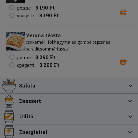
3 190 Ft
penne
3 190 Ft
spagetti
Verona tészta
csirkemell, fokhagyma és gomba tejszínes
paradicsommártással
3 290 Ft
penne
3 290 Ft
spagetti
Saláta
Desszert
Üdítő
Energiaital