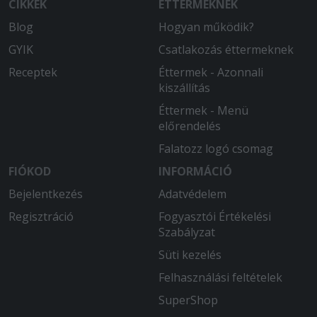
CIKKEK
ÉTTERMEKNEK
Blog
Hogyan működik?
GYIK
Csatlakozás éttermeknek
Receptek
Éttermek - Azonnali
kiszállítás
Éttermek - Menü
előrendelés
Falatozz logó csomag
FIÓKOD
INFORMÁCIÓ
Bejelentkezés
Adatvédelem
Regisztráció
Fogyasztói Értékelési
Szabályzat
Süti kezelés
Felhasználási feltételek
SuperShop