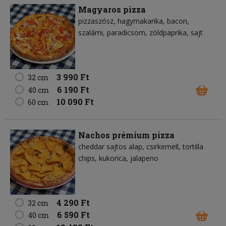
Magyaros pizza
pizzaszósz
hagymakarika
bacon
szalámi
paradicsom
zöldpaprika
sajt
3 990 Ft
32 cm
6 190 Ft
40 cm
10 090 Ft
60 cm
Nachos prémium pizza
cheddar sajtos alap
csirkemell
tortilla
chips
kukorica
jalapeno
4 290 Ft
32 cm
6 590 Ft
40 cm