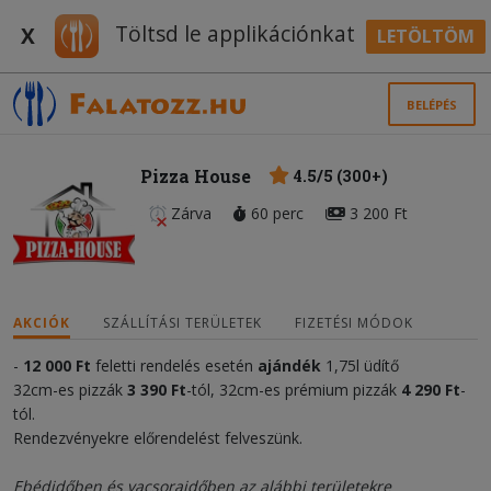
Töltsd le applikációnkat
X
LETÖLTÖM
BELÉPÉS
Pizza House
4.5/5 (300+)
Zárva
60 perc
3 200 Ft
AKCIÓK
SZÁLLÍTÁSI TERÜLETEK
FIZETÉSI MÓDOK
-
12 000
Ft
feletti rendelés esetén
ajándék
1,75l üdítő
32cm-es pizzák
3 390 Ft
-tól, 32cm-es prémium pizzák
4 290 Ft
-
tól.
Rendezvényekre előrendelést felveszünk.
Ebédidőben és vacsoraidőben az alábbi területekre