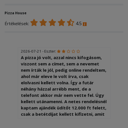
Pizza House
4.5
Értékelések:
2026-07-21 - Eszter:
A pizza jó volt, azzal nincs kifogásom,
viszont sem a címet, sem a nevemet
nem írták le jól, pedig online rendeltem,
ahol már eleve le volt írva, csak
elolvasni kellett volna. Így a futár
néhány házzal arrébb ment, de a
telefont akkor már nem vette fel. Úgy
kellett utánamenni. A netes rendelésnél
kaptam ajándék üdítőt 12.000 ft felett,
csak a betétdíjat kellett kifizetni, amit
le is vontak, de a futár nem hozta ki,
mert szerinte csak 14.000 felett jár.