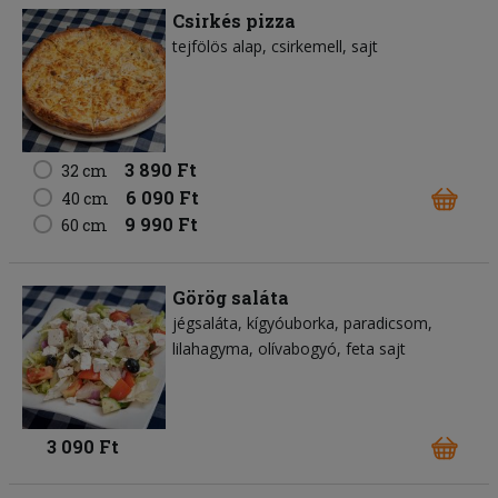
Csirkés pizza
tejfölös alap
csirkemell
sajt
3 890 Ft
32 cm
6 090 Ft
40 cm
9 990 Ft
60 cm
Görög saláta
jégsaláta
kígyóuborka
paradicsom
lilahagyma
olívabogyó
feta sajt
3 090 Ft