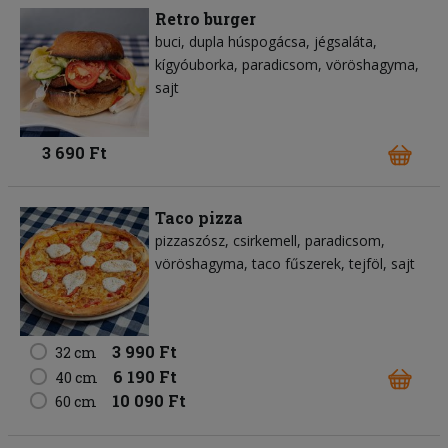
Retro burger
buci
dupla húspogácsa
jégsaláta
kígyóuborka
paradicsom
vöröshagyma
sajt
3 690 Ft
Taco pizza
pizzaszósz
csirkemell
paradicsom
vöröshagyma
taco fűszerek
tejföl
sajt
3 990 Ft
32 cm
6 190 Ft
40 cm
10 090 Ft
60 cm