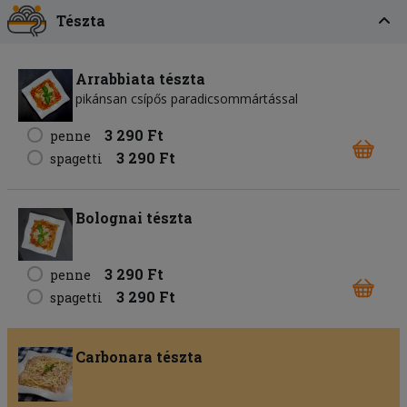
Tészta
Arrabbiata tészta
pikánsan csípős paradicsommártással
3 290 Ft
penne
3 290 Ft
spagetti
Bolognai tészta
3 290 Ft
penne
3 290 Ft
spagetti
Carbonara tészta