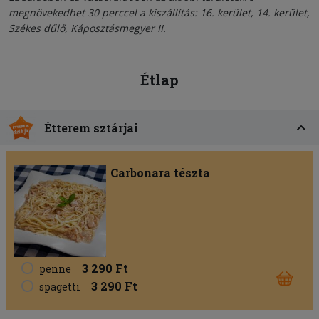
megnövekedhet 30 perccel a kiszállítás: 16. kerület, 14. kerület,
Székes dűlő, Káposztásmegyer II.
Étlap
Étterem sztárjai
Carbonara tészta
3 290 Ft
penne
3 290 Ft
spagetti