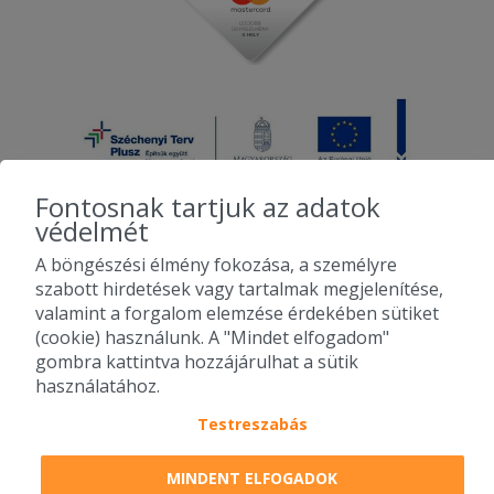
Fontosnak tartjuk az adatok
védelmét
A böngészési élmény fokozása, a személyre
2010-2026 Copyright - Falatozz.hu - Diston-line Kft.
szabott hirdetések vagy tartalmak megjelenítése,
valamint a forgalom elemzése érdekében sütiket
Pizza, gyros, hamburger, menük kedvező áron, egy helyen az összes
(cookie) használunk. A "Mindet elfogadom"
étterem ajánlata.
gombra kattintva hozzájárulhat a sütik
használatához.
Testreszabás
MINDENT ELFOGADOK