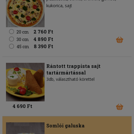
kukorica
sajt
2 760 Ft
20 cm
4 890 Ft
30 cm
8 390 Ft
45 cm
Rántott trappista sajt
tartármártással
3db, választható körettel
4 690 Ft
Somlói galuska