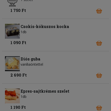
1 750 Ft
Csokis-kókuszos kocka
1db
1 090 Ft
Diós guba
vaníliaöntettel
2 690 Ft
Epres-sajtkrémes szelet
1db
1 190 Ft