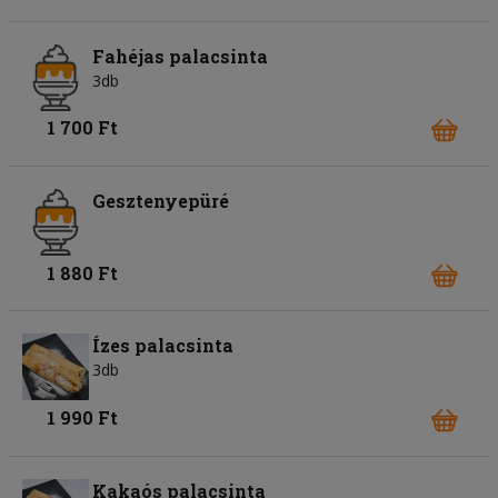
Fahéjas palacsinta
3db
1 700 Ft
Gesztenyepüré
1 880 Ft
Ízes palacsinta
3db
1 990 Ft
Kakaós palacsinta