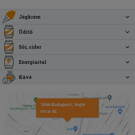
Jégkrém
Üdítő
Sör, cider
Energiaital
Kávé
1046 Budapest, Hajló
utca 42.