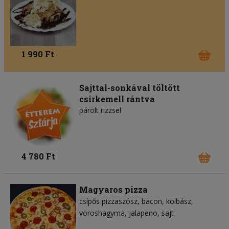
1 990 Ft
Sajttal-sonkával töltött
csirkemell rántva
párolt rizzsel
4 780 Ft
Magyaros pizza
csípős pizzaszósz
bacon
kolbász
vöröshagyma
jalapeno
sajt