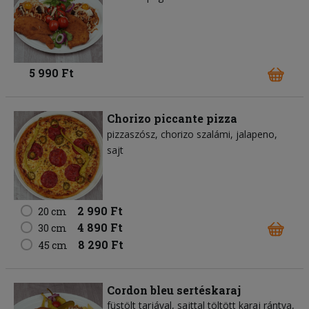
5 990 Ft
Chorizo piccante pizza
pizzaszósz
chorizo szalámi
jalapeno
sajt
2 990 Ft
20 cm
4 890 Ft
30 cm
8 290 Ft
45 cm
Cordon bleu sertéskaraj
füstölt tarjával, sajttal töltött karaj rántva,