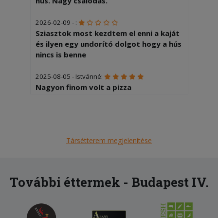
hús. Nagy csalódás.
2026-02-09 - :
Sziasztok most kezdtem el enni a kaját
és ilyen egy undorító dolgot hogy a hús
nincs is benne
2025-08-05 - Istvánné:
Nagyon finom volt a pizza
2025-07-04 - Gábor:
A hamburgernek nem volt íze és a
somlói galuskában túl sok volt a rum
Társétterem megjelenítése
2025-06-08 - Anita:
Nagyon elégedtlen voltam, több mint 1
órát kellett várni a kiszállításra!
További éttermek - Budapest IV.
2025-06-06 - László:
Ízletes és finom. Gyorsan kiszállították
a megrendelést.