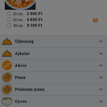
2 990 Ft
20 cm
4 890 Ft
30 cm
8 330 Ft
45 cm
Újdonság
Ajánlat
Akció
Pizza
Prémium pizza
Gyros