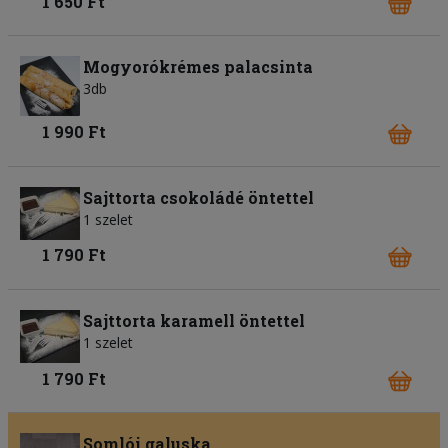
1 650 Ft
Mogyorókrémes palacsinta
3db
1 990 Ft
Sajttorta csokoládé öntettel
1 szelet
1 790 Ft
Sajttorta karamell öntettel
1 szelet
1 790 Ft
Somlói galuska