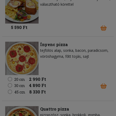
választható körettel
5 590 Ft
Ínyenc pizza
tejfölös alap
sonka
bacon
paradicsom
vöröshagyma
főtt tojás
sajt
2 990 Ft
20 cm
4 890 Ft
30 cm
8 330 Ft
45 cm
Quattro pizza
pizzaszósz
sonka
brokkoli
gomba