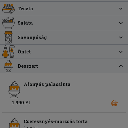
Tészta
Saláta
Savanyúság
Öntet
Desszert
Áfonyás palacsinta
1 990 Ft
Cseresznyés-morzsás torta
1 szelet