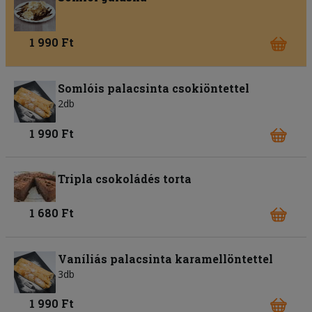
1 990 Ft
Somlóis palacsinta csokiöntettel
2db
1 990 Ft
Tripla csokoládés torta
1 680 Ft
Vaníliás palacsinta karamellöntettel
3db
1 990 Ft