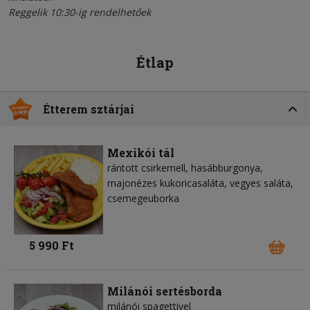
Reggelik 10:30-ig rendelhetőek
Étlap
Étterem sztárjai
Mexikói tál
rántott csirkemell, hasábburgonya,
majonézes kukoricasaláta, vegyes saláta,
csemegeuborka
5 990 Ft
Milánói sertésborda
milánói spagettivel