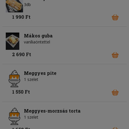
3db
1 990 Ft
Mákos guba
vaníliaöntettel
2 690 Ft
Meggyes pite
1 szelet
1 550 Ft
Meggyes-morzsás torta
1 szelet