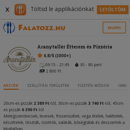
Töltsd le applikációnkat
X
LETÖLTÖM
BELÉPÉS
Aranytallér Étterem és Pizzéria
4.8/5 (1000+)
09:15 - 21:45
30 - 80 perc
2 800 Ft
AKCIÓK
SZÁLLÍTÁSI TERÜLETEK
FIZETÉSI MÓDOK
ISMER
20cm-es pizzák
2 389 Ft
-tól, 30cm-es pizzák
3 740 Ft
-tól, 45cm-
es pizzák
6 390 Ft
-tól
Melegszendvicsek, levesek, frissensültek, vega ételek, halételek,
készételek, tészták, rizottók, saláták, bőségtálak és desszertek a
kínálatban