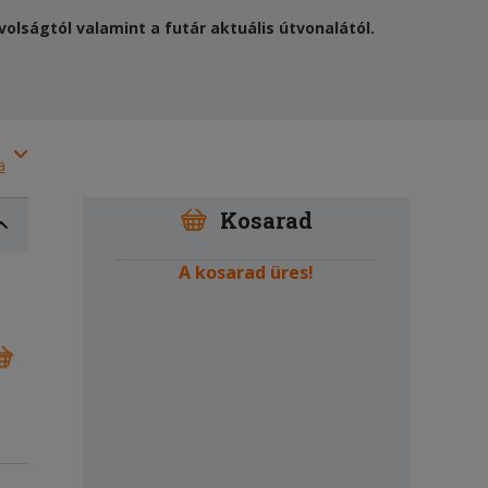
olságtól valamint a futár aktuális útvonalától.
a
Kosarad
A kosarad üres!