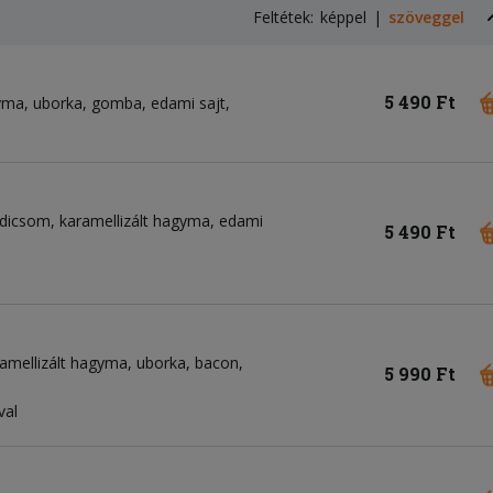
Feltétek:
képpel
szöveggel
5 490 Ft
gyma, uborka, gomba, edami sajt,
radicsom, karamellizált hagyma, edami
5 490 Ft
ramellizált hagyma, uborka, bacon,
5 990 Ft
val