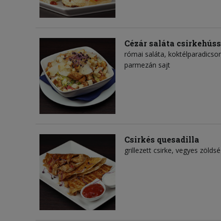
Cézár saláta csirkehúss
római saláta, koktélparadicsom
parmezán sajt
Csirkés quesadilla
grillezett csirke, vegyes zölds