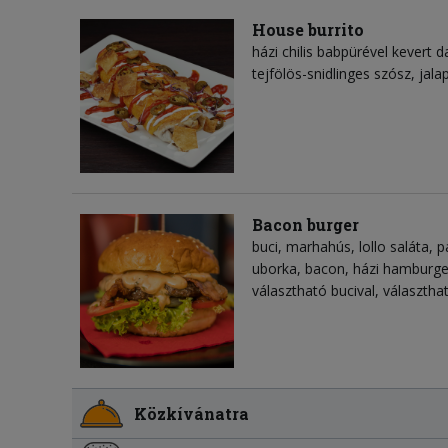
House burrito
házi chilis babpürével kevert d
tejfölös-snidlinges szósz, jala
Bacon burger
buci, marhahús, lollo saláta, 
uborka, bacon, házi hamburg
választható bucival, választh
Közkívánatra