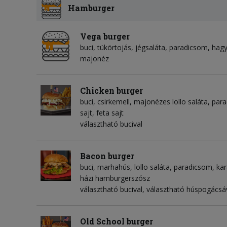
Hamburger
Vega burger
buci, tükörtojás, jégsaláta, paradicsom, ha
majonéz
Chicken burger
buci, csirkemell, majonézes lollo saláta, pa
sajt, feta sajt
választható bucival
Bacon burger
buci, marhahús, lollo saláta, paradicsom, ka
házi hamburgerszósz
választható bucival, választható húspogácsá
Old School burger