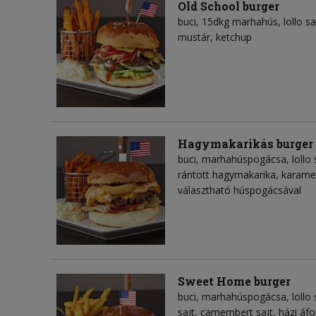
Old School burger
buci, 15dkg marhahús, lollo s
mustár, ketchup
Hagymakarikás burger
buci, marhahúspogácsa, lollo 
rántott hagymakarika, karame
választható húspogácsával
Sweet Home burger
buci, marhahúspogácsa, lollo 
sajt, camembert sajt, házi áf