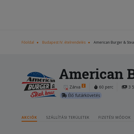
Főoldal
Budapest IV. ételrendelés
American Burger & Ste
American B
Zárva
60 perc
3 5
Élő futárkövetés
AKCIÓK
SZÁLLÍTÁSI TERÜLETEK
FIZETÉSI MÓDOK