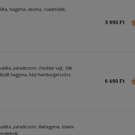
aláta, hagyma, uborka, csalamádé,
5 990 Ft
saláta, paradicsom, cheddar sajt, 3db
llizált hagyma, házi hamburgerszósz
6 490 Ft
saláta, paradicsom, lilahagyma, edami
onyalekvár