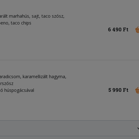
arált marhahús, sajt, taco szósz,
peno, taco chips
6 490 Ft
paradicsom, karamellizált hagyma,
erszósz
5 990 Ft
ató húspogácsával