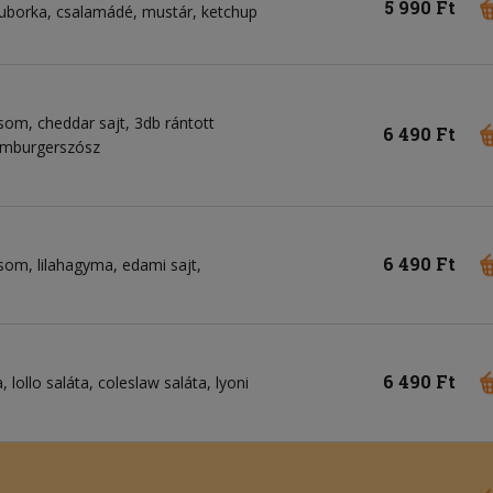
5 990 Ft
 uborka, csalamádé, mustár, ketchup
som, cheddar sajt, 3db rántott
6 490 Ft
hamburgerszósz
6 490 Ft
som, lilahagyma, edami sajt,
6 490 Ft
 lollo saláta, coleslaw saláta, lyoni