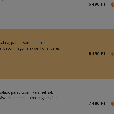
6 490 Ft
saláta, paradicsom, edami sajt,
a, bacon, hagymalekvár, korianderes
6 490 Ft
aláta, paradicsom, karamellizált
ász, cheddar sajt, challenger szósz
7 490 Ft