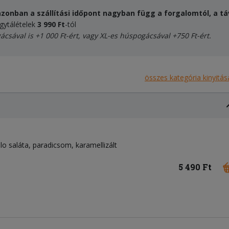
zonban a szállítási időpont nagyban függ a forgalomtól, a táv
egytálételek
3 990 Ft
-tól
ácsával
is +1 000 Ft-ért, vagy XL-es húspogácsával +750 Ft-ért.
összes kategória kinyitás
llo saláta, paradicsom, karamellizált
5 490 Ft