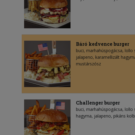
Báró kedvence burger
buci, marhahúspogácsa, lollo 
jalapeno, karamellizált hagym
mustárszósz
Challenger burger
buci, marhahúspogácsa, lollo s
hagyma, jalapeno, pikáns kolb