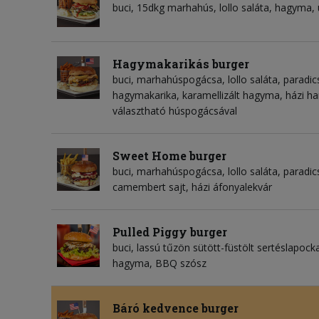
buci, 15dkg marhahús, lollo saláta, hagyma,
Hagymakarikás burger
buci, marhahúspogácsa, lollo saláta, paradic
hagymakarika, karamellizált hagyma, házi 
választható húspogácsával
Sweet Home burger
buci, marhahúspogácsa, lollo saláta, paradic
camembert sajt, házi áfonyalekvár
Pulled Piggy burger
buci, lassú tűzön sütött-füstölt sertéslapocka,
hagyma, BBQ szósz
Báró kedvence burger