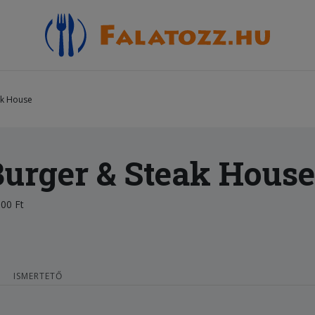
ak House
urger & Steak House
00 Ft
ISMERTETŐ