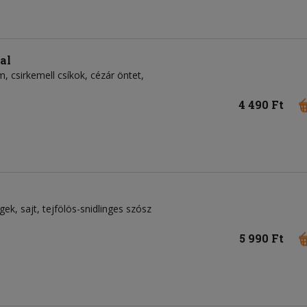
al
, csirkemell csíkok, cézár öntet,
4 490 Ft
égek, sajt, tejfölös-snidlinges szósz
5 990 Ft