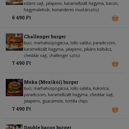
edami sajt, jalapeno, karamellizált hagyma, bacon,
hagymalekvár, korianderes mustárszósz
6 490 Ft
Challenger burger
buci, marhahúspogácsa, lollo saláta, paradicsom,
karamellizált hagyma, jalapeno, pikáns kolbász,
cheddar sajt, challenger szósz
7 490 Ft
Meka (Mexikói) burger
buci, marhahúspogácsa, lollo saláta, kukorica,
paradicsom, karamellizált hagyma, cheddar sajt,
jalapeno, guacamole, tortilla chips
7 490 Ft
Double bacon burger