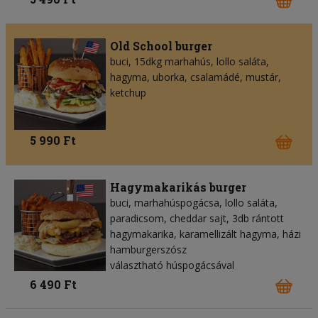
Old School burger
buci, 15dkg marhahús, lollo saláta,
hagyma, uborka, csalamádé, mustár,
ketchup
5 990 Ft
Hagymakarikás burger
buci, marhahúspogácsa, lollo saláta,
paradicsom, cheddar sajt, 3db rántott
hagymakarika, karamellizált hagyma, házi
hamburgerszósz
választható húspogácsával
6 490 Ft