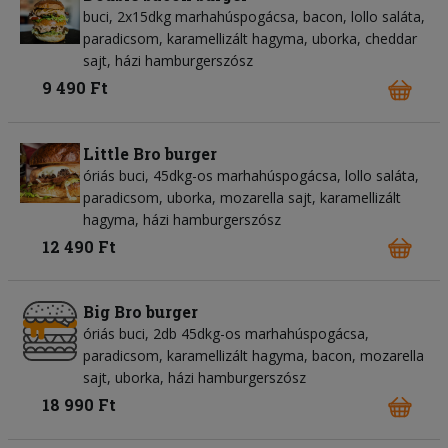
buci, 2x15dkg marhahúspogácsa, bacon, lollo saláta,
paradicsom, karamellizált hagyma, uborka, cheddar
sajt, házi hamburgerszósz
9 490 Ft
Little Bro burger
óriás buci, 45dkg-os marhahúspogácsa, lollo saláta,
paradicsom, uborka, mozarella sajt, karamellizált
hagyma, házi hamburgerszósz
12 490 Ft
Big Bro burger
óriás buci, 2db 45dkg-os marhahúspogácsa,
paradicsom, karamellizált hagyma, bacon, mozarella
sajt, uborka, házi hamburgerszósz
18 990 Ft