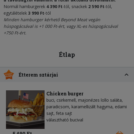
Normál hamburgerek
4 390 Ft
-tól, snackek
2 590 Ft
-tól,
egytálételek
3 990 Ft
-tól
Minden hamburger kérhető
Beyond Meat vegán
húspogácsával
is +1 000 Ft-ért, vagy XL-es húspogácsával
+750 Ft-ért.
Étlap
Étterem sztárjai
Chicken burger
buci, csirkemell, majonézes lollo saláta,
paradicsom, karamellizált hagyma, edami
sajt, feta sajt
választható bucival
5 490 Ft