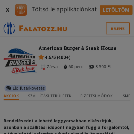
Töltsd le applikációnkat
X
LETÖLTÖM
BELÉPÉS
American Burger & Steak House
4.5/5 (400+)
Zárva
60 perc
3 500 Ft
Élő futárkövetés
AKCIÓK
SZÁLLÍTÁSI TERÜLETEK
FIZETÉSI MÓDOK
ISMER
Rendelésedet a lehető leggyorsabban elkészítjük,
azonban a szállítási időpont nagyban függ a forgalomtól,
a távolságtól valamint a futár aktuális útvonalától.