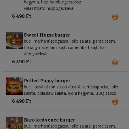
hagyma, házi hamburgerszósz
választható húspogácsával
6 490 Ft
Sweet Home burger
buci, marhahúspogácsa, lollo saláta, paradicsom,
lilahagyma, edami sajt, camembert sajt, házi
áfonyalekvár
6 490 Ft
Pulled Piggy burger
buci, lassú tűzön sütött-füstölt sertéslapocka, lollo
saláta, coleslaw saláta, lyoni hagyma, BBQ szósz
6 490 Ft
Báró kedvence burger
buci, marhahúspogácsa, lollo saláta, paradicsom,