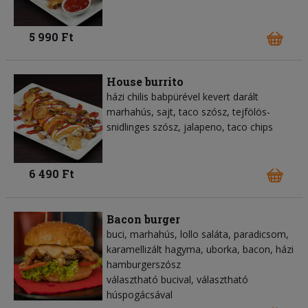
5 990 Ft
House burrito
házi chilis babpürével kevert darált
marhahús, sajt, taco szósz, tejfölös-
snidlinges szósz, jalapeno, taco chips
6 490 Ft
Bacon burger
buci, marhahús, lollo saláta, paradicsom,
karamellizált hagyma, uborka, bacon, házi
hamburgerszósz
választható bucival, választható
húspogácsával