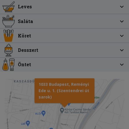
Leves
Saláta
Köret
Desszert
Öntet
1033 Budapest, Reményi
Ede u. 1. (Szentendrei út
sarok)