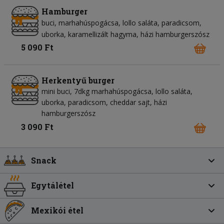
Hamburger
buci
marhahúspogácsa
lollo saláta
paradicsom
uborka
karamellizált hagyma
házi hamburgerszósz
5 090 Ft
Herkentyű burger
mini buci, 7dkg marhahúspogácsa, lollo saláta,
uborka, paradicsom, cheddar sajt, házi
hamburgerszósz
3 090 Ft
Snack
Egytálétel
Mexikói étel