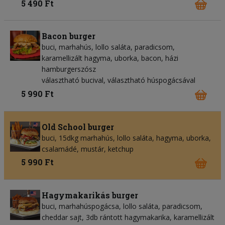
5 490 Ft
Bacon burger
buci, marhahús, lollo saláta, paradicsom,
karamellizált hagyma, uborka, bacon, házi
hamburgerszósz
választható bucival, választható húspogácsával
5 990 Ft
Old School burger
buci, 15dkg marhahús, lollo saláta, hagyma, uborka,
csalamádé, mustár, ketchup
5 990 Ft
Hagymakarikás burger
buci, marhahúspogácsa, lollo saláta, paradicsom,
cheddar sajt, 3db rántott hagymakarika, karamellizált