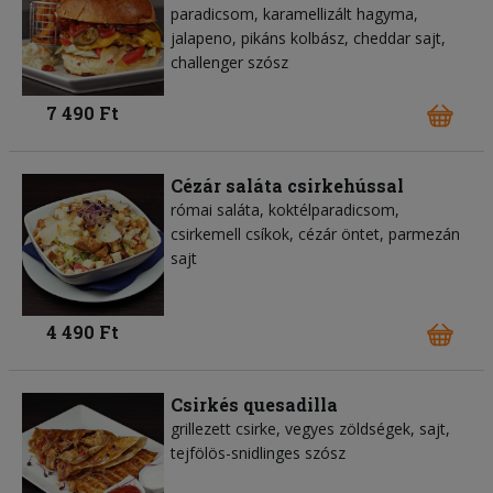
paradicsom, karamellizált hagyma,
jalapeno, pikáns kolbász, cheddar sajt,
challenger szósz
7 490 Ft
Cézár saláta csirkehússal
római saláta, koktélparadicsom,
csirkemell csíkok, cézár öntet, parmezán
sajt
4 490 Ft
Csirkés quesadilla
grillezett csirke, vegyes zöldségek, sajt,
tejfölös-snidlinges szósz