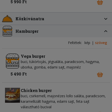
5 990 Ft
Közkívánatra
Hamburger
Feltétek:
kép
szöveg
Vega burger
buci, tükörtojás, jégsaláta, paradicsom, hagyma,
uborka, gomba, edami sajt, majonéz
5 490 Ft
Chicken burger
buci, csirkemell, majonézes lollo saláta, paradicsom,
karamellizált hagyma, edami sajt, feta sajt
választható bucival