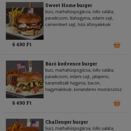
Sweet Home burger
buci, marhahúspogácsa, lollo saláta,
paradicsom, lilahagyma, edami sajt,
camembert sajt, házi áfonyalekvár
6 490 Ft
Báró kedvence burger
buci, marhahúspogácsa, lollo saláta,
paradicsom, edami sajt, jalapeno,
karamellizált hagyma, bacon,
hagymalekvár, korianderes mustárszósz
6 490 Ft
Challenger burger
buci, marhahúspogácsa, lollo saláta,