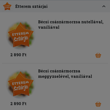
Étterem sztárjai
Bécsi császármorzsa nutellával,
vaníliával
2 890 Ft
Bécsi császármorzsa
meggyzselével, vaníliával
2 890 Ft