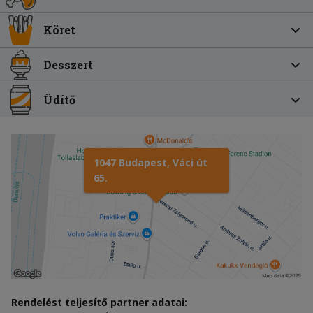
Köret
Desszert
Üdítő
1047 Budapest, Váci út
65.
Rendelést teljesítő partner adatai: