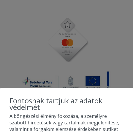
Fontosnak tartjuk az adatok
védelmét
A böngészési élmény fokozása, a személyre
2010-2026 Copyright - Falatozz.hu - Diston-line Kft.
szabott hirdetések vagy tartalmak megjelenítése,
valamint a forgalom elemzése érdekében sütiket
Pizza, gyros, hamburger, menük kedvező áron, egy helyen az összes