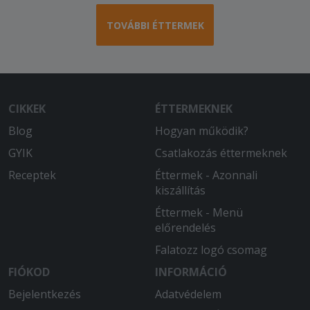
TOVÁBBI ÉTTERMEK
CIKKEK
ÉTTERMEKNEK
Blog
Hogyan működik?
GYIK
Csatlakozás éttermeknek
Receptek
Éttermek - Azonnali
kiszállítás
Éttermek - Menü
előrendelés
Falatozz logó csomag
FIÓKOD
INFORMÁCIÓ
Bejelentkezés
Adatvédelem