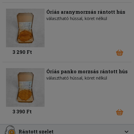
Óriás aranymorzsás rántott hús
választható hússal, köret nélkül
3 290 Ft
Óriás panko morzsás rántott hús
választható hússal, köret nélkül
3 390 Ft
Rántott szelet