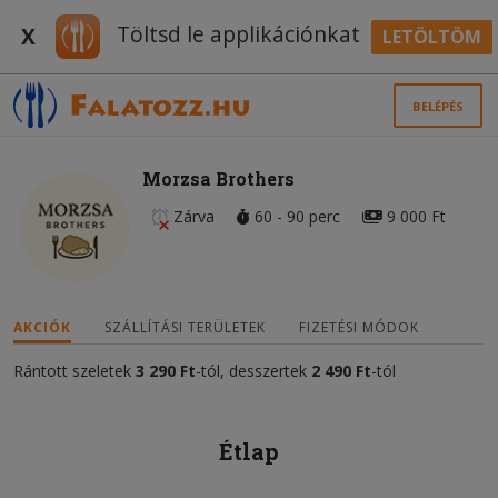
Töltsd le applikációnkat
X
LETÖLTÖM
BELÉPÉS
Morzsa Brothers
Zárva
60 - 90 perc
9 000 Ft
AKCIÓK
SZÁLLÍTÁSI TERÜLETEK
FIZETÉSI MÓDOK
Rántott szeletek
3 290 Ft
-tól, desszertek
2 490 Ft
-tól
Étlap