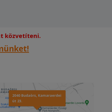
 közvetíteni.
rmünket!
2040 Budaörs, Kamaraerdei
út 23.