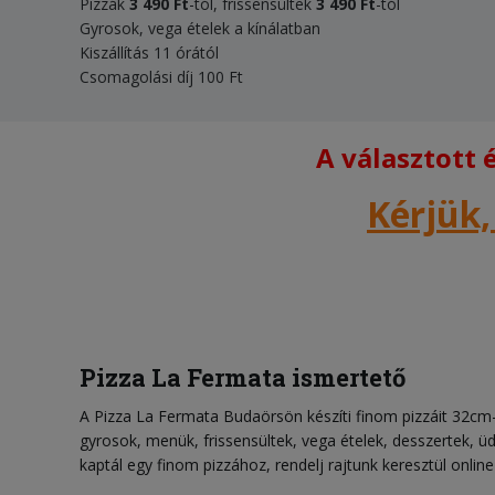
Pizzák
3 490 Ft
-tól, frissensültek
3 490 Ft
-tól
Gyrosok, vega ételek a kínálatban
Kiszállítás 11 órától
Csomagolási díj 100 Ft
A választott
Kérjük,
Pizza La Fermata ismertető
A Pizza La Fermata Budaörsön készíti finom pizzáit 32cm
gyrosok, menük, frissensültek, vega ételek, desszertek, üd
kaptál egy finom pizzához, rendelj rajtunk keresztül online