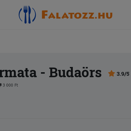
ermata
- Budaörs
3.9/5
3 000 Ft