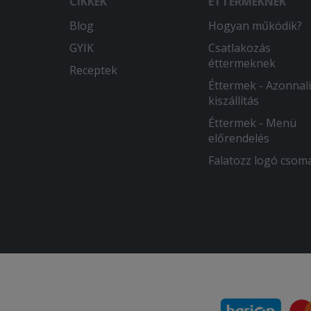
CIKKEK
ÉTTERMEKNEK
Blog
Hogyan működik?
GYIK
Csatlakozás
éttermeknek
Receptek
Éttermek - Azonnali
kiszállítás
Éttermek - Menü
előrendelés
Falatozz logó csom