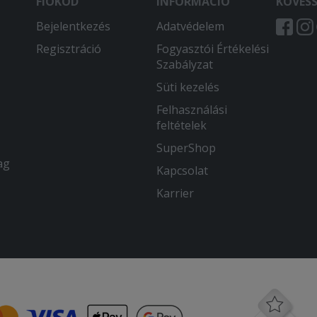
FIÓKOD
INFORMÁCIÓ
KÖVES
Bejelentkezés
Adatvédelem
Regisztráció
Fogyasztói Értékelési
Szabályzat
Süti kezelés
Felhasználási
feltételek
SuperShop
ag
Kapcsolat
Karrier