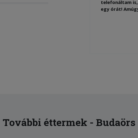
telefonáltam is
egy órát! Amúgy
További éttermek - Budaörs