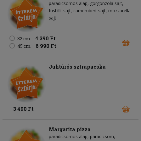
paradicsomos alap
gorgonzola sajt
füstölt sajt
camembert sajt
mozzarella
sajt
4 390 Ft
32 cm
6 990 Ft
45 cm
Juhtúrós sztrapacska
3 490 Ft
Margarita pizza
paradicsomos alap
paradicsom