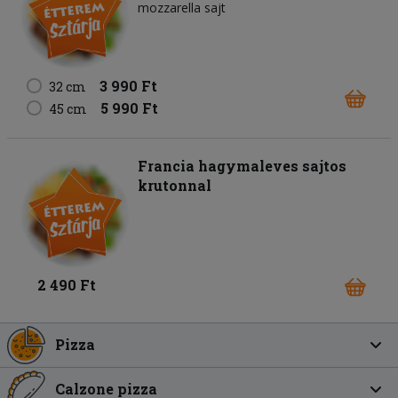
mozzarella sajt
3 990 Ft
32 cm
5 990 Ft
45 cm
Francia hagymaleves sajtos
krutonnal
2 490 Ft
Pizza
Calzone pizza