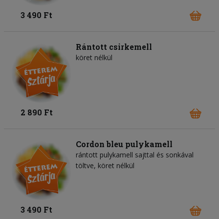
3 490 Ft
Rántott csirkemell
köret nélkül
2 890 Ft
Cordon bleu pulykamell
rántott pulykamell sajttal és sonkával
töltve, köret nélkül
3 490 Ft