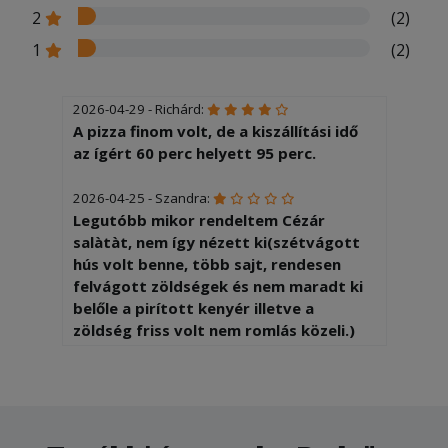
2
(2)
1
(2)
2026-04-29 - Richárd:
A pizza finom volt, de a kiszállítási idő
az ígért 60 perc helyett 95 perc.
2026-04-25 - Szandra:
Legutóbb mikor rendeltem Cézár
salàtàt, nem így nézett ki(szétvágott
hús volt benne, több sajt, rendesen
felvágott zöldségek és nem maradt ki
belőle a pirított kenyér illetve a
zöldség friss volt nem romlás közeli.)
Azért rendeltem innen mert örültem
hogy igényes az étterem. Nemcsak
pénzt kér hanem minőséget ad! De ez
most nem jött össze. Egy hirtelen
összecsapott salátát kaptam.