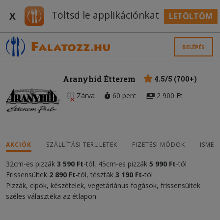
Töltsd le applikációnkat
X
LETÖLTÖM
BELÉPÉS
Aranyhíd Étterem
4.5/5 (700+)
Zárva
60 perc
2 900 Ft
AKCIÓK
SZÁLLÍTÁSI TERÜLETEK
FIZETÉSI MÓDOK
ISMER
32cm-es pizzák
3 590 Ft
-tól, 45cm-es pizzák
5 9
90 Ft
-tól
Frissensültek
2 890 Ft
-tól, tészták
3
1
90 Ft
-tól
Pizzák, cipók, készételek, vegetáriánus fogások, frissensültek
széles választéka az étlapon