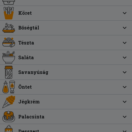
Köret
Bőségtál
Tészta
Saláta
Savanyúság
Öntet
Jégkrém
Palacsinta
Desszert