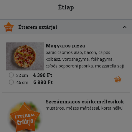
Étlap
Étterem sztárjai
Magyaros pizza
paradicsomos alap
bacon
csípős
kolbász
vöröshagyma
fokhagyma
csípős pepperoni paprika
mozzarella sajt
4 390 Ft
32 cm
6 990 Ft
45 cm
Szezámmagos csirkemellcsíkok
mustáros, mézes mártással, köret nélkül