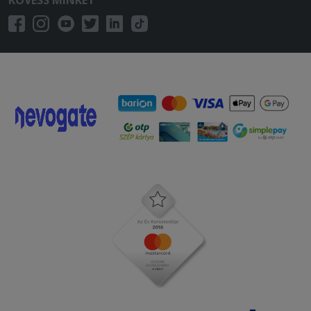
KÖVESS MINKET
küllemében és ízében is. A többi étel
nem melegen érkezett.
2025-10-09 - Mihály:
Jó ízű étel, kérésemre külön
csomagolták a tésztát-húst, gyors
kiszállítás. Ajánlom az éttermet
2025-09-30 - Erika:
Szeretem ezt az éttermet, eddig
bármit rendeltem tőlük, finom volt.
Ajánlom mindenkinek.
2025-09-19 - Judit:
Nekem pl.a szezámos csibe abszolút
megfelelt,finom volt! Még nem
ettem.Gondolom a többi is finom
lesz,úgy szokott lenni
2025-09-17 - Krisztina: