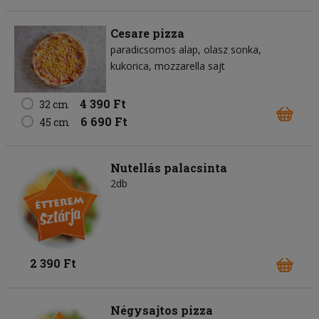
Cesare pizza
paradicsomos alap
olasz sonka
kukorica
mozzarella sajt
4 390 Ft
32 cm
6 690 Ft
45 cm
Nutellás palacsinta
2db
2 390 Ft
Négysajtos pizza