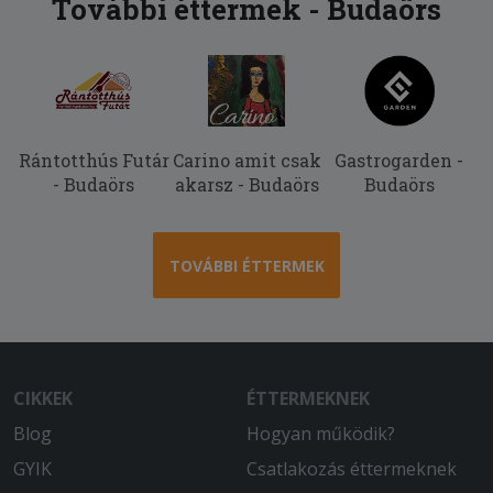
További éttermek - Budaörs
2026-04-21 - Mihály:
Nagyon finom, és kérésemre a húst
külön csomagolták.
2026-03-01 - Ferenc:
Rántotthús Futár
Carino amit csak
Gastrogarden -
Minden jó volt időben hozták.
- Budaörs
akarsz - Budaörs
Budaörs
2026-01-31 - Erika:
Szeretek innen rendelni. Az adagok
nagyok és finomak, korrekt az étterem.
TOVÁBBI ÉTTERMEK
2026-01-29 - Krisztina:
Kicsit csalódott voltam, hogy a főtt
csülök nem az a klasszikus rezgős
csülök volt, hanem szinte csak sovány
CIKKEK
ÉTTERMEKNEK
részei voltak. szénsavas ásványvizet
kértem, de menteset kaptam.
Blog
Hogyan működik?
GYIK
Csatlakozás éttermeknek
2026-01-18 - Mihály: