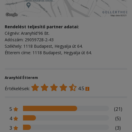
Rendelést teljesítő partner adatai:
Cégnév: Aranyhíd'96 Bt.
Adószám: 29059728-2-43
Székhely: 1118 Budapest, Hegyalja út 64.
Étterem címe: 1118 Budapest, Hegyalja út 64.
Aranyhíd Étterem
4.5
Értékelések:
5
(21)
4
(5)
3
(3)