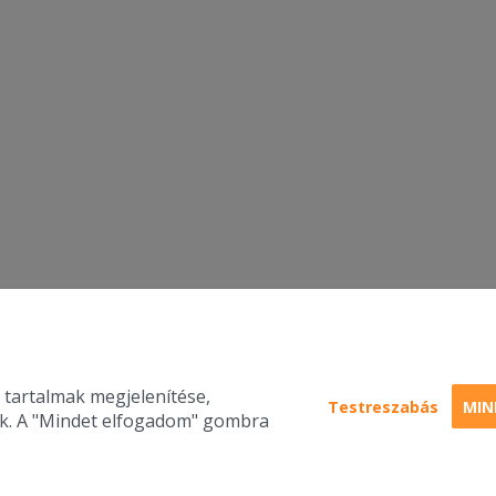
 tartalmak megjelenítése,
Testreszabás
MIN
nk. A "Mindet elfogadom" gombra