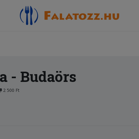
da
- Budaörs
2 500 Ft