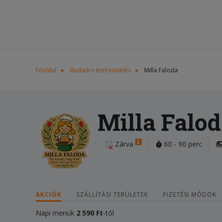
Főoldal
Budaörs ételrendelés
Milla Faloda
Milla Falo
Zárva
60 - 90 perc
AKCIÓK
SZÁLLÍTÁSI TERÜLETEK
FIZETÉSI MÓDOK
Napi menük
2 590 Ft
-tól