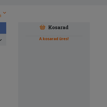
a
Kosarad
A kosarad üres!