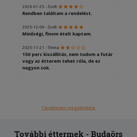
2026-01-25 - Zsolt:
Rendben találtam a rendelést.
2025-12-09 - Zsolt:
Minőségi, finom ételt kaptam.
2025-11-21 - Tímea:
150 perc kiszállítás, nem tudom a futár
vagy az étterem tehet róla, de ez
nagyon sok.
2025-10-03 - Pál:
A szakmám élelmiszer ipari mérnök, és
sokat foglalkoztam a tömeg
étkeztetléssel. Még korai a véleményt
Társétterem megjelenítése
adni, eddig csak a gombát
fogyaztotam. De a kombinációk
érdekesek.
További éttermek - Budaörs
2025-07-28 - levente: