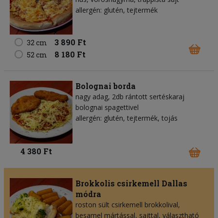
allergén: glutén, tejtermék
3 890 Ft
32 cm
8 180 Ft
52 cm
Bolognai borda
nagy adag, 2db rántott sertéskaraj
bolognai spagettivel
allergén: glutén, tejtermék, tojás
4 380 Ft
Brokkolis csirkemell Dallas
módra
roston sült csirkemell brokkolival,
besamel mártással, sajttal, választható