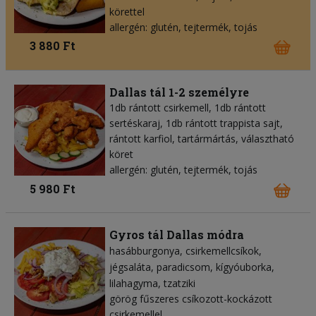
körettel
allergén: glutén, tejtermék, tojás
3 880 Ft
Dallas tál 1-2 személyre
1db rántott csirkemell, 1db rántott
sertéskaraj, 1db rántott trappista sajt,
rántott karfiol, tartármártás, választható
köret
allergén: glutén, tejtermék, tojás
5 980 Ft
Gyros tál Dallas módra
hasábburgonya
csirkemellcsíkok
jégsaláta
paradicsom
kígyóuborka
lilahagyma
tzatziki
görög fűszeres csíkozott-kockázott
csirkemellel