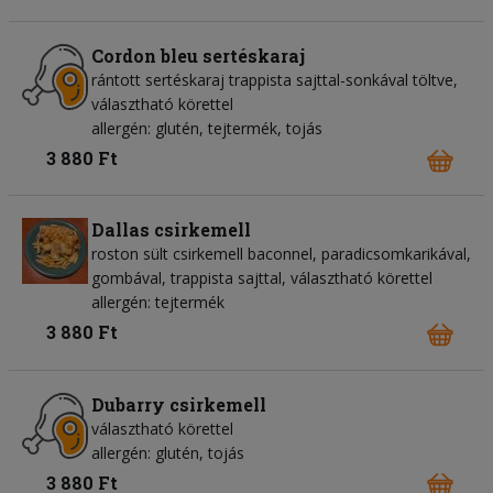
Cordon bleu sertéskaraj
rántott sertéskaraj trappista sajttal-sonkával töltve,
választható körettel
allergén: glutén, tejtermék, tojás
3 880 Ft
Dallas csirkemell
roston sült csirkemell baconnel, paradicsomkarikával,
gombával, trappista sajttal, választható körettel
allergén: tejtermék
3 880 Ft
Dubarry csirkemell
választható körettel
allergén: glutén, tojás
3 880 Ft