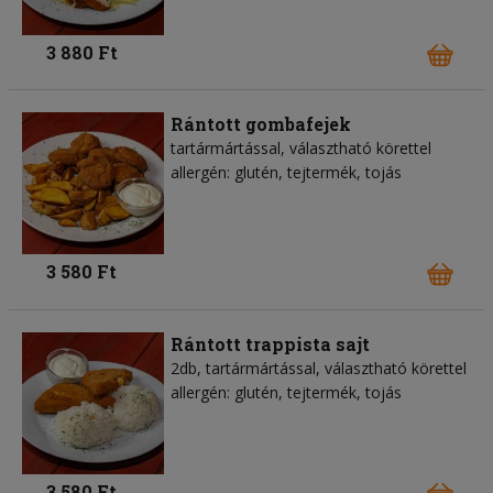
3 880 Ft
Rántott gombafejek
tartármártással, választható körettel
allergén: glutén, tejtermék, tojás
3 580 Ft
Rántott trappista sajt
2db, tartármártással, választható körettel
allergén: glutén, tejtermék, tojás
3 580 Ft