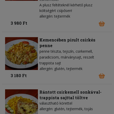
A plusz feltéteknél kérhető plusz
költségért csípősen!
allergén: tejtermék
3 980 Ft
Kemencében pirult csirkés
penne
penne tészta
tejszín
csirkemell
paradicsom
márványsajt
reszelt
trappista sajt
allergén: glutén, tejtermék
3 180 Ft
Rántott csirkemell sonkával-
trappista sajttal töltve
választható körettel
allergén: glutén, tejtermék, tojás