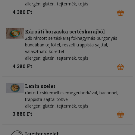
allergén: glutén, tejtermék, tojás
4 380 Ft
Kárpáti borzaska sertéskarajból
2db rántott sertéskaraj fokhagymás-burgonyás
bundában tejföllel, reszelt trappista sajttal,
választható körettel
allergén: glutén, tejtermék, tojás
4 380 Ft
Lenin szelet
rántott csirkemell csemegeuborkával, baconnel,
trappista sajttal töltve
allergén: glutén, tejtermék, tojás
3 880 Ft
Lucifer szelet