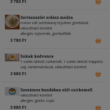
3 780 Ft
Sertésszelet erdész módra
roston sült sertéskaraj tejszínes gombával,
választható körettel
allergén: tejtermék, gombafélék
3 780 Ft
Sokak kedvence
1 szelet rántott csirkemell, 1 szelet rántott trappista
sajt, tartármártással, választható körettel
3 880 Ft
Szezámos bundában sült csirkemell
választható körettel
allergén: glutén, tojás
3 880 Ft