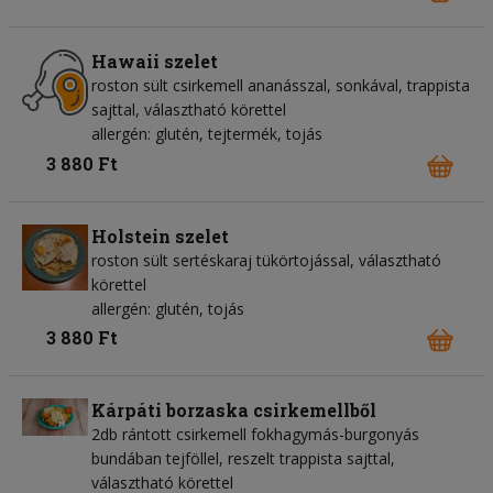
Hawaii szelet
roston sült csirkemell ananásszal, sonkával, trappista
sajttal, választható körettel
allergén: glutén, tejtermék, tojás
3 880 Ft
Holstein szelet
roston sült sertéskaraj tükörtojással, választható
körettel
allergén: glutén, tojás
3 880 Ft
Kárpáti borzaska csirkemellből
2db rántott csirkemell fokhagymás-burgonyás
bundában tejföllel, reszelt trappista sajttal,
választható körettel