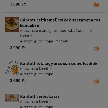
3 880 Ft
Rántott csirkemellcsíkok szezámmagos
bundában
választható mártogatós szósszal, választható
körettel
allergén: glutén, tojás, magvak
3 990 Ft
Rántott fokhagymás csirkemellcsíkok
választható körettel
allergén: glutén, tojás
3 690 Ft
Rántott sertéskaraj
választható körettel
allergén: glutén, tojás