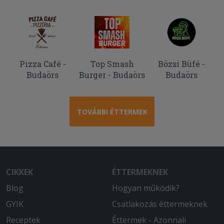
Minden finom volt.
2025-06-08 - Erika:
Nagyon finom volt.
Pizza Café -
Top Smash
Bözsi Büfé -
Budaörs
Burger - Budaörs
Budaörs
TOVÁBBI ÉTTERMEK
CIKKEK
ÉTTERMEKNEK
Blog
Hogyan működik?
GYIK
Csatlakozás éttermeknek
Receptek
Éttermek - Azonnali