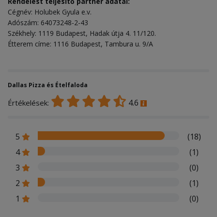
Rendelést teljesítő partner adatai:
Cégnév: Holubek Gyula e.v.
Adószám: 64073248-2-43
Székhely: 1119 Budapest, Hadak útja 4. 11/120.
Étterem címe: 1116 Budapest, Tambura u. 9/A
Dallas Pizza és Ételfaloda
4.6
Értékelések:
5
(18)
4
(1)
3
(0)
2
(1)
1
(0)