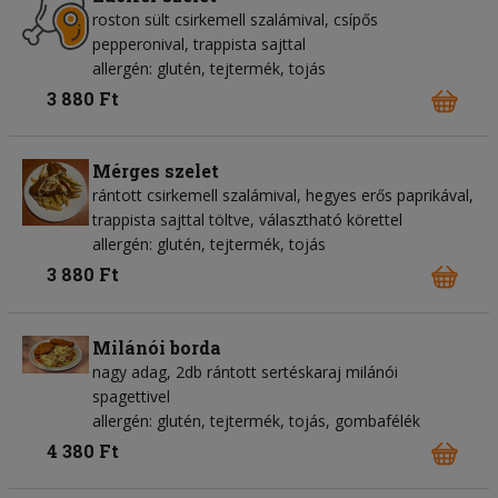
roston sült csirkemell szalámival, csípős
pepperonival, trappista sajttal
allergén: glutén, tejtermék, tojás
3 880 Ft
Mérges szelet
rántott csirkemell szalámival, hegyes erős paprikával,
trappista sajttal töltve, választható körettel
allergén: glutén, tejtermék, tojás
3 880 Ft
Milánói borda
nagy adag, 2db rántott sertéskaraj milánói
spagettivel
allergén: glutén, tejtermék, tojás, gombafélék
4 380 Ft