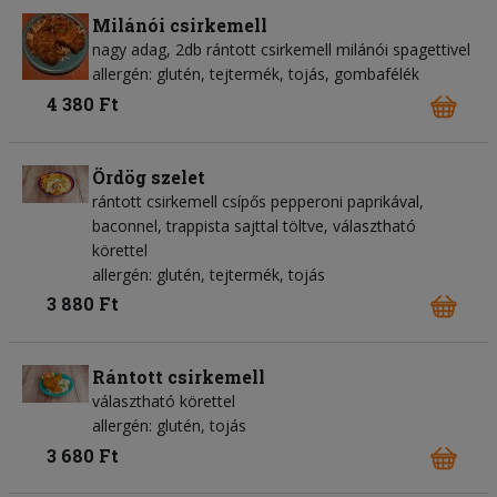
Milánói csirkemell
nagy adag, 2db rántott csirkemell milánói spagettivel
allergén: glutén, tejtermék, tojás, gombafélék
4 380 Ft
Ördög szelet
rántott csirkemell csípős pepperoni paprikával,
baconnel, trappista sajttal töltve, választható
körettel
allergén: glutén, tejtermék, tojás
3 880 Ft
Rántott csirkemell
választható körettel
allergén: glutén, tojás
3 680 Ft