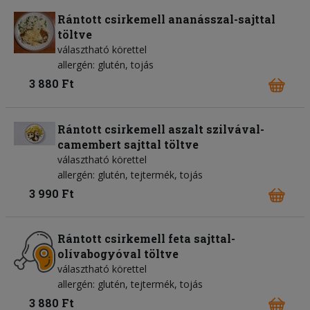
Rántott csirkemell ananásszal-sajttal
töltve
választható körettel
allergén: glutén, tojás
3 880 Ft
Rántott csirkemell aszalt szilvával-
camembert sajttal töltve
választható körettel
allergén: glutén, tejtermék, tojás
3 990 Ft
Rántott csirkemell feta sajttal-
olívabogyóval töltve
választható körettel
allergén: glutén, tejtermék, tojás
3 880 Ft