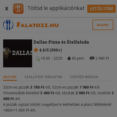
Töltsd le applikációnkat
X
LETÖLTÖM
BELÉPÉS
Dallas Pizza és Ételfaloda
4.6/5 (300+)
10:30 - 22:55
60 perc
2 980 Ft
AKCIÓK
SZÁLLÍTÁSI TERÜLETEK
FIZETÉSI MÓDOK
32cm-es pizzák
3 780 Ft
-tól, 52cm-es pizzák
7 98
0 Ft
-
tól
Frissensültek körettel
3 480 Ft
-tól, tészták
2 980 Ft
-tól, rizottók
3
080
Ft
-ért
A pizzák
sajttal töltött szegéllyel
is kérhetőek a plusz feltéteknél
+800/+1 000 Ft-ért.