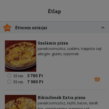
Étlap
Étterem sztárjai
Szalámis pizza
paradicsomszósz
szalámi
trappista sajt
allergén: glutén, tejtermék
3 780 Ft
32 cm
7 980 Ft
52 cm
Bikinifenék Extra pizza
paradicsomszósz
tejföl
bacon
darált
hús
vöröshagyma
trappista sajt