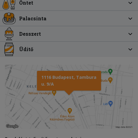
Öntet
Palacsinta
Desszert
Üdítő
1116 Budapest, Tambura
u. 9/A