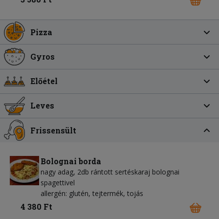
Pizza
Gyros
Előétel
Leves
Frissensült
Bolognai borda
nagy adag, 2db rántott sertéskaraj bolognai
spagettivel
allergén: glutén, tejtermék, tojás
4 380 Ft