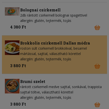
Bolognai csirkemell
2db rántott csirkemell bolognai spagettivel
allergén: glutén, tejtermék, tojás
4 380 Ft
Brokkolis csirkemell Dallas módra
roston sült csirkemell brokkolival, besamel
mártással, sajttal, választható körettel
allergén: glutén, tejtermék, tojás
3 880 Ft
Brumi szelet
rántott csirkemell medve sajttal, sonkával, trappista
sajttal töltve, választható körettel
allergén: glutén, tejtermék, tojás
3 880 Ft