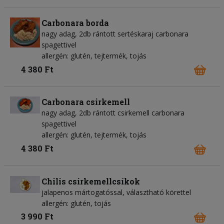
Carbonara borda
nagy adag, 2db rántott sertéskaraj carbonara
spagettivel
allergén: glutén, tejtermék, tojás
4 380 Ft
Carbonara csirkemell
nagy adag, 2db rántott csirkemell carbonara
spagettivel
allergén: glutén, tejtermék, tojás
4 380 Ft
Chilis csirkemellcsíkok
jalapenos mártogatóssal, választható körettel
allergén: glutén, tojás
3 990 Ft