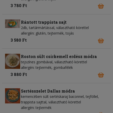
3 780 Ft
Rántott trappista sajt
2db, tartármártással, választható körettel
allergén: glutén, tejtermék, tojás
3 580 Ft
Roston sült csirkemell erdész módra
tejszínes gombával, választható körettel
allergén: tejtermék, gombafélék
3 880 Ft
Sertésszelet Dallas módra
kemencében sült sertéskaraj baconnel, tejföllel,
trappista sajttal, választható körettel
allergén: tejtermék