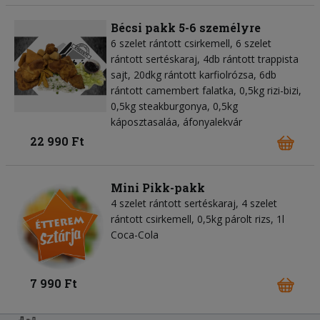
Bécsi pakk 5-6 személyre
6 szelet rántott csirkemell, 6 szelet
rántott sertéskaraj, 4db rántott trappista
sajt, 20dkg rántott karfiolrózsa, 6db
rántott camembert falatka, 0,5kg rizi-bizi,
0,5kg steakburgonya, 0,5kg
káposztasaláa, áfonyalekvár
22 990 Ft
Mini Pikk-pakk
4 szelet rántott sertéskaraj, 4 szelet
rántott csirkemell, 0,5kg párolt rizs, 1l
Coca-Cola
7 990 Ft