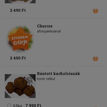
2 490 Ft
Churros
áfonyalekvárral
2 490 Ft
Rántott karfiolrózsák
köret nélkül
7 990 Ft
0,5kg