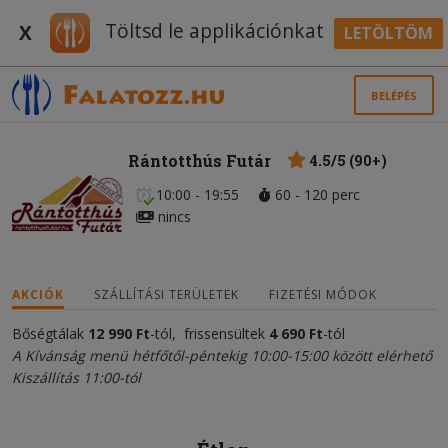
Töltsd le applikációnkat
X
LETÖLTÖM
BELÉPÉS
Rántotthús Futár
4.5/5 (90+)
10:00 - 19:55
60 - 120 perc
nincs
AKCIÓK
SZÁLLÍTÁSI TERÜLETEK
FIZETÉSI MÓDOK
Bőségtálak
12 990 Ft
-tól, frissensültek
4 690 Ft
-tól
A Kívánság menü hétfőtől-péntekig 10:00-15:00 között elérhető
Kiszállítás 11:00-tól