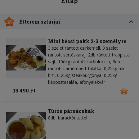
Étlap
Étterem sztárjai
Mini bécsi pakk 2-3 személyre
3 szelet rántott csirkemell, 3 szelet
rántott sertéskaraj, 2db rántott trappista
sajt, 10dkg rántott karfiolrózsa, 3db
rántott camembert falatka, 0,25kg rizi-
bizi, 0,25kg steakburgonya, 0,25kg
káposztasaláa, áfonyalekvár
13 490 Ft
Túrós párnácskák
8db, baracköntettel