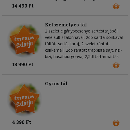
14 490 Ft
Kétszemélyes tál
2 szelet cigánypecsenye sertéstarjából
vele sült szalonnával, 2db sajtta-sonkával
töltött sertéskaraj, 2 szelet rántott
csirkemell, 2db rántott trappista sajt, rizi-
bizi, hasábburgonya, 2,5dl tartármártás
13 990 Ft
Gyros tál
4 390 Ft