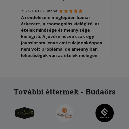
2025-10-11 - Katona:
A rendelésem meglepően hamar
érkezett, a csomagolás kielégìtő, az
ételek minősége és mennyisége
kielégìtő. A jövőre nézve csak egy
javaslatom lenne ami tulajdonképpen
nem volt probléma, de amennyiben
lehetőségük van az ételek melegen
tartásának megőrzésére az sokat
javìtana a szolgáltatásukon. Köszönöm
mégegyszer, Tibor
2025-09-29 - Dezső:
További éttermek - Budaörs
Nagyon gyors a kiszállítás, vetekszik a
gyorséttermek sebességével, de az
étel sokkal jobb! Az ára is baráti.
Érdemes kipróbálni, ha már nagyon
éhes vagy és nem bírnád ki, mire egy
hagyományos étterem elkészíti az