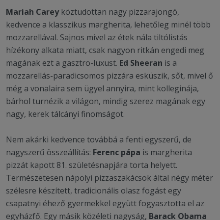
Mariah Carey
köztudottan nagy pizzarajongó,
kedvence a klasszikus margherita, lehetőleg minél több
mozzarellával. Sajnos mivel az étek nála tiltólistás
hízékony alkata miatt, csak nagyon ritkán engedi meg
magának ezt a gasztro-luxust.
Ed Sheeran
is a
mozzarellás-paradicsomos pizzára esküszik, sőt, mivel ő
még a vonalaira sem ügyel annyira, mint kolleginája,
bárhol turnézik a világon, mindig szerez magának egy
nagy, kerek tálcányi finomságot.
Nem akárki kedvence továbbá a fenti egyszerű, de
nagyszerű összeállítás:
Ferenc pápa
is margherita
pizzát kapott 81. születésnapjára torta helyett.
Természetesen nápolyi pizzaszakácsok által négy méter
szélesre készített, tradicionális olasz fogást egy
csapatnyi éhező gyermekkel együtt fogyasztotta el az
egyházfő. Egy másik közéleti nagyság,
Barack Obama