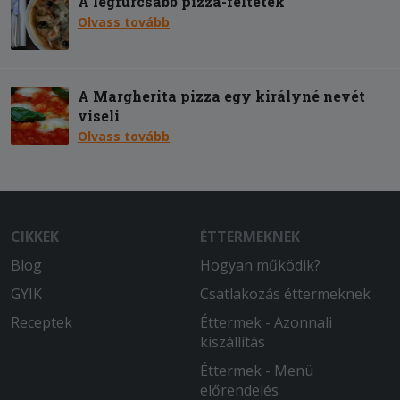
A legfurcsább pizza-feltétek
Olvass tovább
A Margherita pizza egy királyné nevét
viseli
Olvass tovább
CIKKEK
ÉTTERMEKNEK
Blog
Hogyan működik?
GYIK
Csatlakozás éttermeknek
Receptek
Éttermek - Azonnali
kiszállítás
Éttermek - Menü
előrendelés