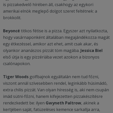
is pizzakedvelő hírében áll, csakhogy az egykori
amerikai elnök meglepő dolgot szeret feltétnek: a
brokkolit.
Beyoncé
titkos fétise is a pizza. Egyszer azt nyilatkozta,
hogy vasárnaponként általában megajándékozza magát
egy étkezéssel, amikor azt ehet, amit csak akar, és
olyankor ananászos pizzát töm magába.
Jessica Biel
első útja is egy pizzériába vezet azokon a bizonyos
csalónapokon.
Tiger Woods
golfbajnok egyáltalán nem tud főzni,
viszont annál szívesebben rendel, leginkább húsimádó,
extra chilis pizzát. Van olyan híresség is, aki nem csupán
imád sütni-főzni, hanem kifejezetten pizzakészítésre
rendezkedett be: ilyen
Gwyneth Paltrow
, akinek a
kertjében saját, fatüzeléses kemence sarkallja arra,