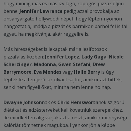
hogy mindig más és más ízvilágú, ropogós pizza süljön
benne.
Jennifer Lawrence
pedig azzal provokálja az
önsanyargató hollywoodi népet, hogy lépten-nyomon
hangoztatja, imádja a pizzát és bármikor-bárhol fel is fal
egyet, ha megkívánja, akár reggelire is.
Más hírességeket is lekaptak már a lesifotósok
pizzafalás közben:
Jennifer Lopez
,
Lady Gaga
,
Nicole
Scherzinger
,
Madonna
,
Gwen Stefani
,
Drew
Barrymoore
,
Eva Mendes
vagy
Halle Berry
is úgy
tépték le a tetejéről az olvadt sajtot, amikor azt hitték,
senki nem figyeli őket, mintha nem lenne holnap.
Dwayne Johnson
nak és
Chris Hemsworth
nek szigorú
diétákat és edzésterveket kell követniük szerepeikhez,
de mindketten alig várják azt a részt, amikor mennyiségi
kalóriát tömhetnek magukba. Ilyenkor jön a képbe