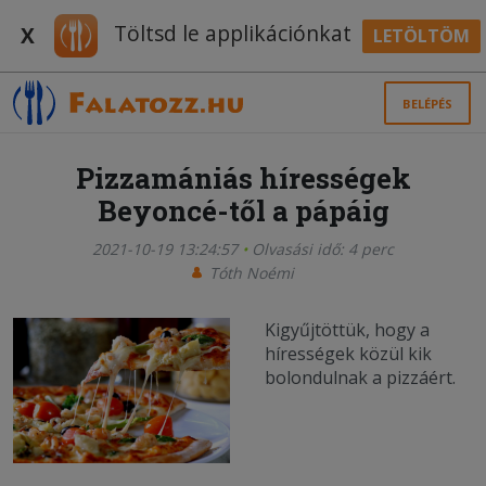
Töltsd le applikációnkat
X
LETÖLTÖM
BELÉPÉS
Pizzamániás hírességek
Beyoncé-től a pápáig
2021-10-19 13:24:57
Olvasási idő: 4 perc
Tóth Noémi
Kigyűjtöttük, hogy a
hírességek közül kik
bolondulnak a pizzáért.