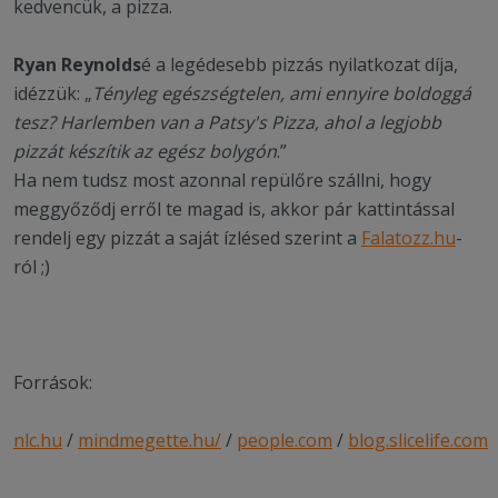
kedvencük, a pizza.
Ryan Reynolds
é a legédesebb pizzás nyilatkozat díja,
idézzük: „
Tényleg egészségtelen, ami ennyire boldoggá
tesz? Harlemben van a Patsy's Pizza, ahol a legjobb
pizzát készítik az egész bolygón
.”
Ha nem tudsz most azonnal repülőre szállni, hogy
meggyőződj erről te magad is, akkor pár kattintással
rendelj egy pizzát a saját ízlésed szerint a
Falatozz.hu
-
ról ;)
Források:
nlc.hu
/
mindmegette.hu/
/
people.com
/
blog.slicelife.com