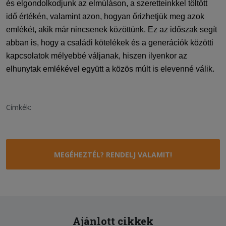
és elgondolkodjunk az elmúláson, a szeretteinkkel töltött
idő értékén, valamint azon, hogyan őrizhetjük meg azok
emlékét, akik már nincsenek közöttünk. Ez az időszak segít
abban is, hogy a családi kötelékek és a generációk közötti
kapcsolatok mélyebbé váljanak, hiszen ilyenkor az
elhunytak emlékével együtt a közös múlt is elevenné válik.
Címkék:
MEGÉHEZTÉL? RENDELJ VALAMIT!
Ajánlott cikkek