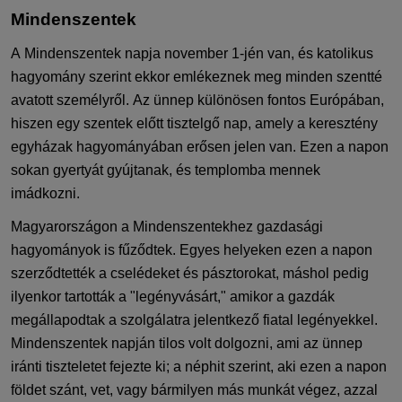
Mindenszentek
A Mindenszentek napja november 1-jén van, és katolikus
hagyomány szerint ekkor emlékeznek meg minden szentté
avatott személyről. Az ünnep különösen fontos Európában,
hiszen egy szentek előtt tisztelgő nap, amely a keresztény
egyházak hagyományában erősen jelen van. Ezen a napon
sokan gyertyát gyújtanak, és templomba mennek
imádkozni.
Magyarországon a Mindenszentekhez gazdasági
hagyományok is fűződtek. Egyes helyeken ezen a napon
szerződtették a cselédeket és pásztorokat, máshol pedig
ilyenkor tartották a "legényvásárt," amikor a gazdák
megállapodtak a szolgálatra jelentkező fiatal legényekkel.
Mindenszentek napján tilos volt dolgozni, ami az ünnep
iránti tiszteletet fejezte ki; a néphit szerint, aki ezen a napon
földet szánt, vet, vagy bármilyen más munkát végez, azzal