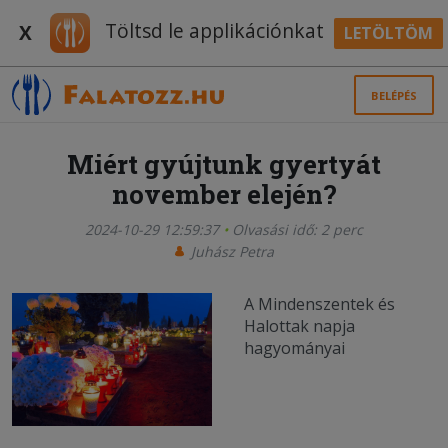
Töltsd le applikációnkat
X
LETÖLTÖM
BELÉPÉS
Miért gyújtunk gyertyát
november elején?
2024-10-29 12:59:37
Olvasási idő: 2 perc
Juhász Petra
A Mindenszentek és
Halottak napja
hagyományai