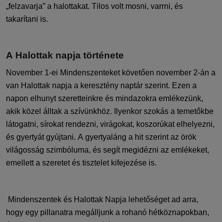
„felzavarja” a halottakat. Tilos volt mosni, varrni, és
takarítani is.
A Halottak napja története
November 1-ei Mindenszenteket követően november 2-án a
van Halottak napja a keresztény naptár szerint.
Ezen a
napon elhunyt szeretteinkre és mindazokra emlékezünk,
akik közel álltak a szívünkhöz.
Ilyenkor szokás a temetőkbe
látogatni, sírokat rendezni, virágokat, koszorúkat elhelyezni,
és gyertyát gyújtani. A gyertyaláng a hit szerint az örök
világosság szimbóluma, és segít megidézni az emlékeket,
emellett a szeretet és tisztelet kifejezése is.
Mindenszentek és Halottak Napja lehetőséget ad arra,
hogy egy pillanatra megálljunk a rohanó hétköznapokban,