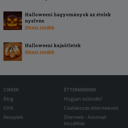
Halloweeni hagyományok az ételek
nyelvén
Olvass tovább
Halloweeni kajaötletek
Olvass tovább
CIKKEK
ÉTTERMEKNEK
Blog
Hogyan működik?
GYIK
Csatlakozás éttermeknek
Receptek
Éttermek - Azonnali
kiszállítás