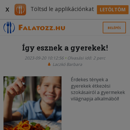
Töltsd le applikációnkat
X
LETÖLTÖM
BELÉPÉS
Így esznek a gyerekek!
2023-09-20 10:12:56
Olvasási idő: 2 perc
Laczkó Barbara
Érdekes tények a
gyerekek étkezési
szokásairól a gyermekek
világnapja alkalmából!