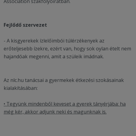
Association szakfolyóiratban.
Fejlődő szervezet
- A kisgyerekek ízlelőimbói túlérzékenyek az
erőteljesebb ízekre, ezért van, hogy sok oylan ételt nem
hajandóak megenni, amit a szüleik imádnak.
Az nlc.hu tanácsai a gyermekek étkezési szokásainak
kialakításában:
• Tegyünk mindenből keveset a gyerek tányérjába: ha
még kér, akkor adjunk neki és magunknak is.