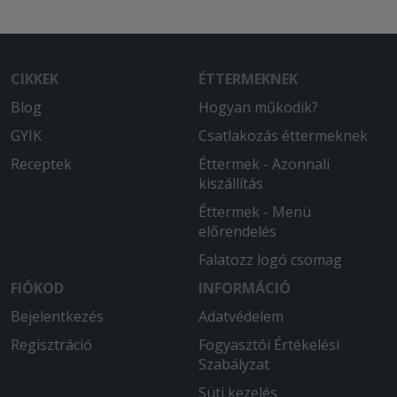
CIKKEK
ÉTTERMEKNEK
Blog
Hogyan működik?
GYIK
Csatlakozás éttermeknek
Receptek
Éttermek - Azonnali
kiszállítás
Éttermek - Menü
előrendelés
Falatozz logó csomag
FIÓKOD
INFORMÁCIÓ
Bejelentkezés
Adatvédelem
Regisztráció
Fogyasztói Értékelési
Szabályzat
Süti kezelés