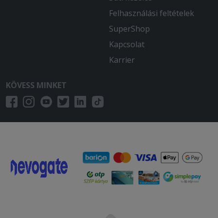
Felhasználási feltételek
SuperShop
Kapcsolat
Karrier
KÖVESS MINKET