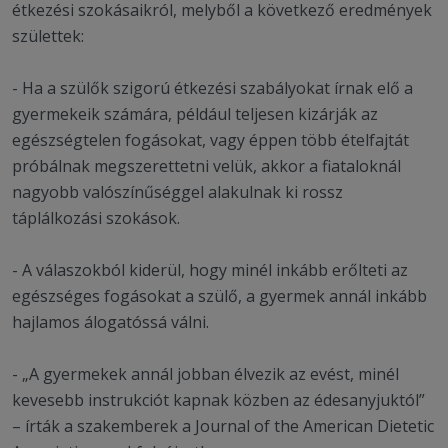
étkezési szokásaikról, melyből a következő eredmények
születtek:
- Ha a szülők szigorú étkezési szabályokat írnak elő a
gyermekeik számára, például teljesen kizárják az
egészségtelen fogásokat, vagy éppen több ételfajtát
próbálnak megszerettetni velük, akkor a fiataloknál
nagyobb valószínűséggel alakulnak ki rossz
táplálkozási szokások.
- A válaszokból kiderül, hogy minél inkább erőlteti az
egészséges fogásokat a szülő, a gyermek annál inkább
hajlamos álogatóssá válni.
- „A gyermekek annál jobban élvezik az evést, minél
kevesebb instrukciót kapnak közben az édesanyjuktól”
– írták a szakemberek a Journal of the American Dietetic