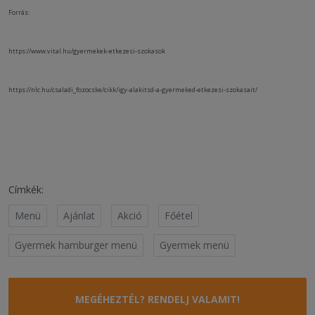
Forrás:
https://www.vital.hu/gyermekek-etkezesi-szokasok
https://nlc.hu/csaladi_fozocske/cikk/igy-alakitsd-a-gyermeked-etkezesi-szokasait/
Címkék:
Menü
Ajánlat
Akció
Főétel
Gyermek hamburger menü
Gyermek menü
MEGÉHEZTÉL? RENDELJ VALAMIT!