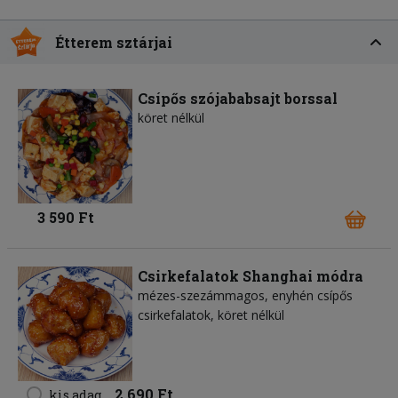
Étterem sztárjai
Csípős szójababsajt borssal
köret nélkül
3 590 Ft
Csirkefalatok Shanghai módra
mézes-szezámmagos, enyhén csípős
csirkefalatok, köret nélkül
2 690 Ft
kis adag