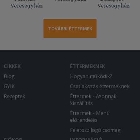
Veresegyház
2025-06-07 - Ilonka:
Veresegyház
Nem csalódtam, megint nagyon finom
volt. Hamar megkaptam, a futár
kedves, udvarias volt. Köszönöm.
TOVÁBBI ÉTTERMEK
CIKKEK
ÉTTERMEKNEK
Blog
Hogyan működik?
GYIK
Csatlakozás éttermeknek
Receptek
Éttermek - Azonnali
kiszállítás
Éttermek - Menü
előrendelés
Falatozz logó csomag