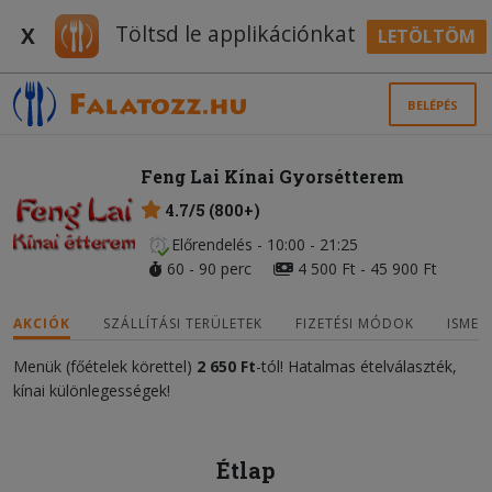
Töltsd le applikációnkat
X
LETÖLTÖM
BELÉPÉS
Feng Lai Kínai Gyorsétterem
4.7/5 (800+)
Előrendelés - 10:00 - 21:25
60 - 90 perc
4 500 Ft - 45 900 Ft
AKCIÓK
SZÁLLÍTÁSI TERÜLETEK
FIZETÉSI MÓDOK
ISMER
Menük (főételek körettel)
2 650 Ft
-tól! Hatalmas ételválaszték,
kínai különlegességek!
Étlap