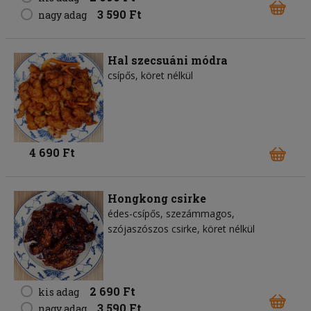
3 590 Ft
nagy adag
Hal szecsuáni módra
csípős, köret nélkül
4 690 Ft
Hongkong csirke
édes-csípős, szezámmagos,
szójaszószos csirke, köret nélkül
2 690 Ft
kis adag
3 590 Ft
nagy adag