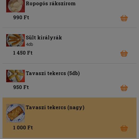
Ropogós rákszirom
990 Ft
Sült királyrák
4db
1 450 Ft
Tavaszi tekercs (5db)
950 Ft
Tavaszi tekercs (nagy)
1 000 Ft