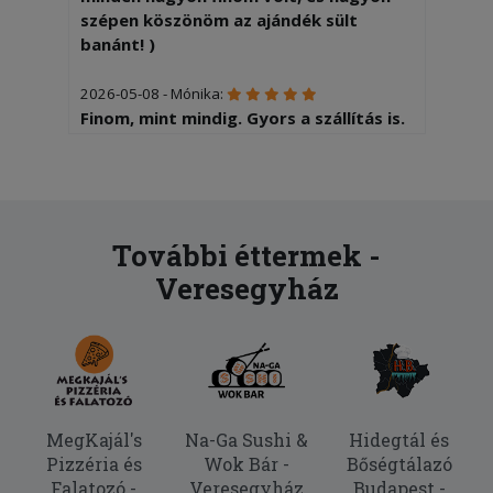
szépen köszönöm az ajándék sült
banánt! )
2026-05-08 - Mónika:
Finom, mint mindig. Gyors a szállítás is.
2026-04-14 - Ilonka:
Finom volt, köszönöm.
2025-10-20 - Ilonka:
További éttermek -
Finom volt minden, mint mindig.
Veresegyház
Köszönöm szépen.
2025-10-07 - Noémi:
Olyan sós volt a tèszta nem lehet még
enni !
2025-06-24 - Zoltán:
MegKajál's
Na-Ga Sushi &
Hidegtál és
nagyon csíííííp
Pizzéria és
Wok Bár -
Bőségtálazó
Falatozó -
Veresegyház
Budapest -