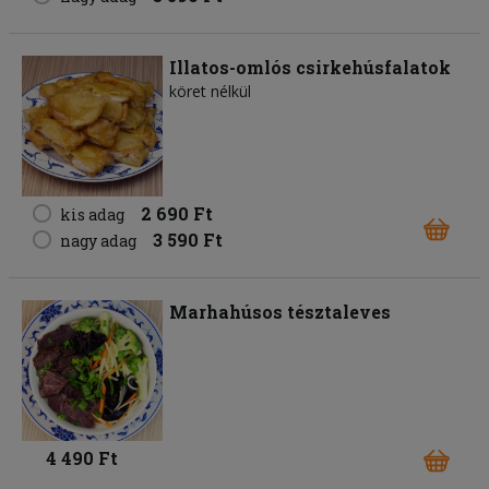
Illatos-omlós csirkehúsfalatok
köret nélkül
2 690 Ft
kis adag
3 590 Ft
nagy adag
Marhahúsos tésztaleves
4 490 Ft