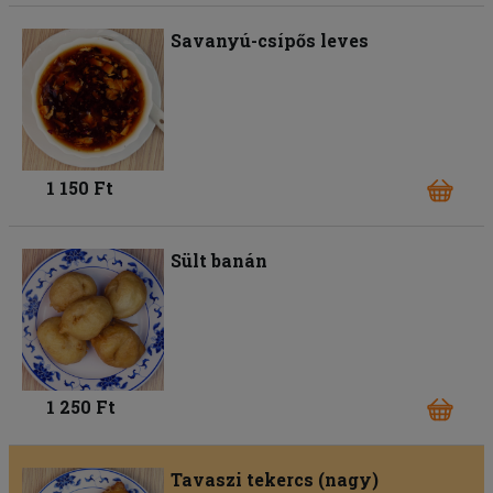
Savanyú-csípős leves
1 150 Ft
Sült banán
1 250 Ft
Tavaszi tekercs (nagy)