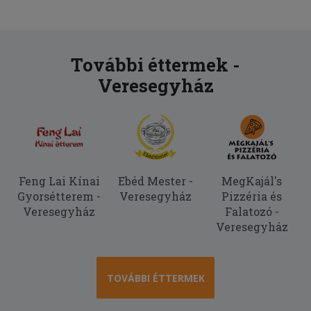
További éttermek -
Veresegyház
Feng Lai Kínai
Ebéd Mester -
MegKajál's
Gyorsétterem -
Veresegyház
Pizzéria és
Veresegyház
Falatozó -
Veresegyház
TOVÁBBI ÉTTERMEK