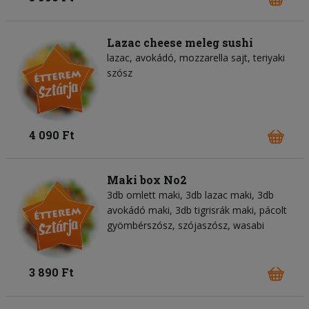
Lazac cheese meleg sushi
lazac, avokádó, mozzarella sajt, teriyaki
szósz
4 090 Ft
Maki box No2
3db omlett maki, 3db lazac maki, 3db
avokádó maki, 3db tigrisrák maki, pácolt
gyömbérszósz, szójaszósz, wasabi
3 890 Ft