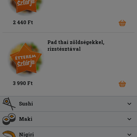
2 440 Ft
Pad thai zöldségekkel,
rizstésztával
3 990 Ft
Sushi
Maki
Nigiri