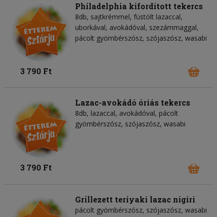
Philadelphia kifordított tekercs
8db, sajtkrémmel, füstölt lazaccal,
uborkával, avokádóval, szezámmaggal,
pácolt gyömbérszósz, szójaszósz, wasabi
3 790 Ft
Lazac-avokádó óriás tekercs
8db, lazaccal, avokádóval, pácolt
gyömbérszósz, szójaszósz, wasabi
3 790 Ft
Grillezett teriyaki lazac nigiri
pácolt gyömbérszósz, szójaszósz, wasabi