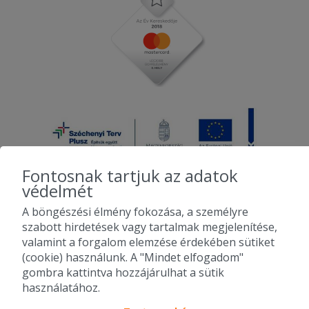
Fontosnak tartjuk az adatok
védelmét
A böngészési élmény fokozása, a személyre
2010-2026 Copyright - Falatozz.hu - Diston-line Kft.
szabott hirdetések vagy tartalmak megjelenítése,
valamint a forgalom elemzése érdekében sütiket
Pizza, gyros, hamburger, menük kedvező áron, egy helyen az összes
(cookie) használunk. A "Mindet elfogadom"
étterem ajánlata.
gombra kattintva hozzájárulhat a sütik
használatához.