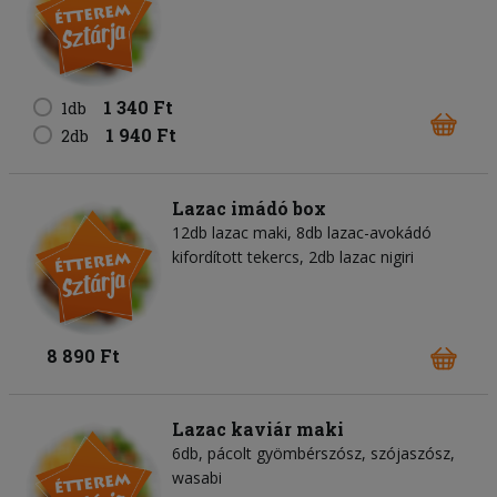
1 340 Ft
1db
1 940 Ft
2db
Lazac imádó box
12db lazac maki, 8db lazac-avokádó
kifordított tekercs, 2db lazac nigiri
8 890 Ft
Lazac kaviár maki
6db, pácolt gyömbérszósz, szójaszósz,
wasabi