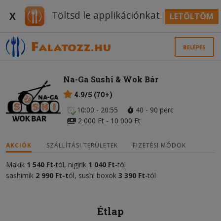
Töltsd le applikációnkat
X
LETÖLTÖM
BELÉPÉS
Na-Ga Sushi & Wok Bár
4.9/5 (70+)
10:00 - 20:55
40 - 90 perc
2 000 Ft - 10 000 Ft
AKCIÓK
SZÁLLÍTÁSI TERÜLETEK
FIZETÉSI MÓDOK
Makik
1 540 Ft
-tól, nigirik
1 040 Ft
-tól
sashimik
2 990 Ft-t
ól, sushi boxok
3 390 Ft
-tól
Étlap