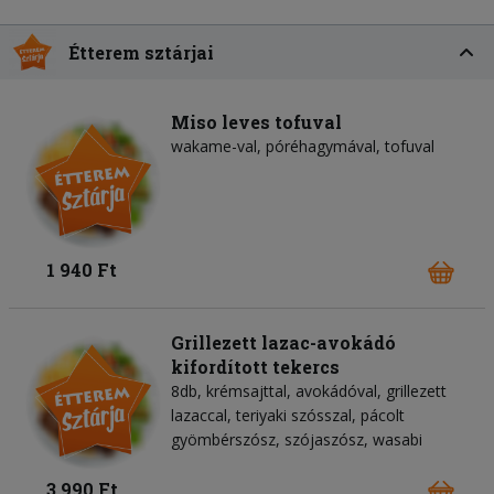
Étterem sztárjai
Miso leves tofuval
wakame-val, póréhagymával, tofuval
1 940 Ft
Grillezett lazac-avokádó
kifordított tekercs
8db, krémsajttal, avokádóval, grillezett
lazaccal, teriyaki szósszal, pácolt
gyömbérszósz, szójaszósz, wasabi
3 990 Ft