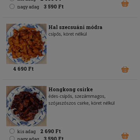
3 590 Ft
nagy adag
Hal szecsuáni módra
csípős, köret nélkül
4 690 Ft
Hongkong csirke
édes-csípős, szezámmagos,
szójaszószos csirke, köret nélkül
2 690 Ft
kis adag
3 590 Ft
nagy adag