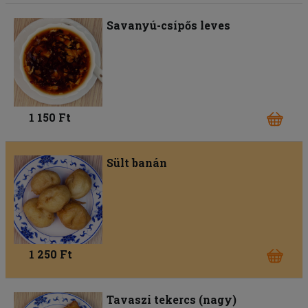
Savanyú-csípős leves
1 150 Ft
Sült banán
1 250 Ft
Tavaszi tekercs (nagy)