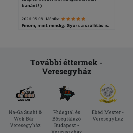
banánt! )
2026-05-08 - Mónika:
Finom, mint mindig. Gyors a szállítás is.
2026-04-14 - Ilonka:
Finom volt, köszönöm.
2025-10-20 - Ilonka:
További éttermek -
Finom volt minden, mint mindig.
Veresegyház
Köszönöm szépen.
2025-10-07 - Noémi:
Olyan sós volt a tèszta nem lehet még
enni !
2025-06-24 - Zoltán:
Na-Ga Sushi &
Hidegtál és
Ebéd Mester -
nagyon csíííííp
Wok Bár -
Bőségtálazó
Veresegyház
Veresegyház
Budapest -
2025-06-07 - Ilonka:
Veresegyház