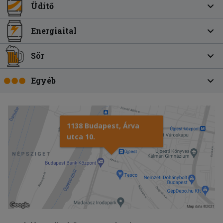
Üdítő
Energiaital
Sör
Egyéb
1138 Budapest, Árva
utca 10.