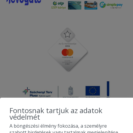
Fontosnak tartjuk az adatok
védelmét
A böngészési élmény fokozása, a személyre
2010-2026 Copyright - Falatozz.hu - Diston-line Kft.
szabott hirdetések vagy tartalmak megjelenítése,