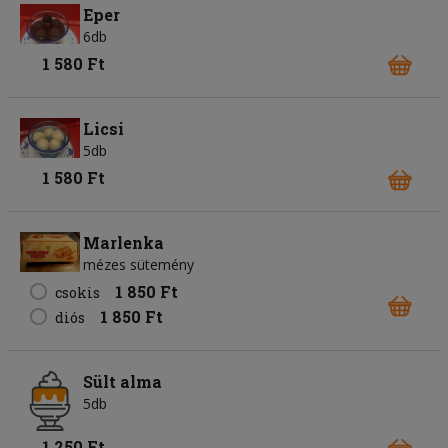
Eper
6db
1 580 Ft
Licsi
5db
1 580 Ft
Marlenka
mézes sütemény
1 850 Ft
csokis
1 850 Ft
diós
Sült alma
5db
1 250 Ft