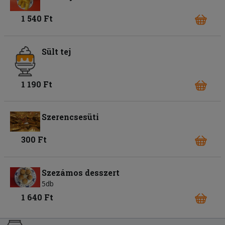
1 540 Ft
Sült tej
1 190 Ft
Szerencsesüti
300 Ft
Szezámos desszert
5db
1 640 Ft