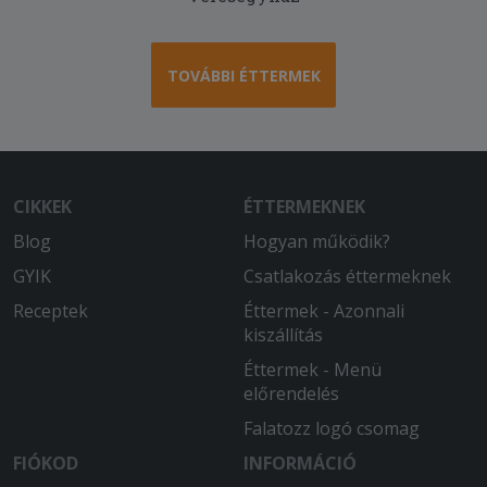
Nem csalódtam, megint nagyon finom
volt. Hamar megkaptam, a futár
kedves, udvarias volt. Köszönöm.
TOVÁBBI ÉTTERMEK
CIKKEK
ÉTTERMEKNEK
Blog
Hogyan működik?
GYIK
Csatlakozás éttermeknek
Receptek
Éttermek - Azonnali
kiszállítás
Éttermek - Menü
előrendelés
Falatozz logó csomag
FIÓKOD
INFORMÁCIÓ