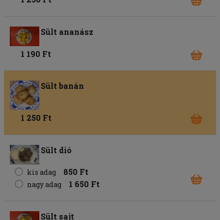
Sült ananász
1 190 Ft
Sült banán
1 250 Ft
Sült dió
850 Ft
kis adag
1 650 Ft
nagy adag
Sült sajt