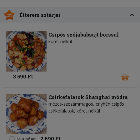
Étterem sztárjai
Csípős szójababsajt borssal
köret nélkül
3 590 Ft
Csirkefalatok Shanghai módra
mézes-szezámmagos, enyhén csípős
csirkefalatok, köret nélkül
2 690 Ft
kis adag