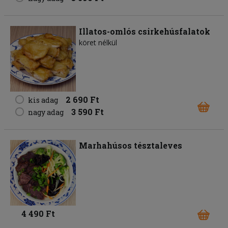
Illatos-omlós csirkehúsfalatok
köret nélkül
2 690 Ft
kis adag
3 590 Ft
nagy adag
Marhahúsos tésztaleves
4 490 Ft