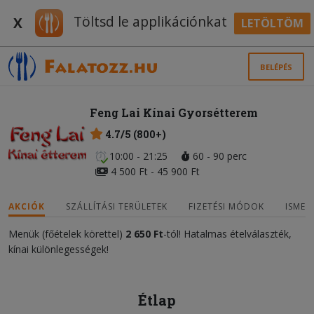
Töltsd le applikációnkat
X
LETÖLTÖM
BELÉPÉS
Feng Lai Kínai Gyorsétterem
4.7/5 (800+)
10:00 - 21:25
60 - 90 perc
4 500 Ft - 45 900 Ft
AKCIÓK
SZÁLLÍTÁSI TERÜLETEK
FIZETÉSI MÓDOK
ISMER
Menük (főételek körettel)
2 650 Ft
-tól! Hatalmas ételválaszték,
kínai különlegességek!
Étlap