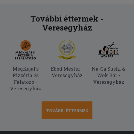
Finom volt, köszönöm.
2025-10-20 - Ilonka:
További éttermek -
Finom volt minden, mint mindig.
Veresegyház
Köszönöm szépen.
2025-10-07 - Noémi:
Olyan sós volt a tèszta nem lehet még
enni !
2025-06-24 - Zoltán:
MegKajál's
Ebéd Mester -
Na-Ga Sushi &
nagyon csíííííp
Pizzéria és
Veresegyház
Wok Bár -
Falatozó -
Veresegyház
Veresegyház
2025-06-07 - Ilonka:
Nem csalódtam, megint nagyon finom
volt. Hamar megkaptam, a futár
kedves, udvarias volt. Köszönöm.
TOVÁBBI ÉTTERMEK