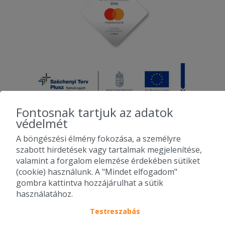
Fontosnak tartjuk az adatok
védelmét
A böngészési élmény fokozása, a személyre
2010-2026 Copyright - Falatozz.hu - Diston-line Kft.
szabott hirdetések vagy tartalmak megjelenítése,
valamint a forgalom elemzése érdekében sütiket
Pizza, gyros, hamburger, menük kedvező áron, egy helyen az összes
(cookie) használunk. A "Mindet elfogadom"
étterem ajánlata.
gombra kattintva hozzájárulhat a sütik
használatához.
Testreszabás