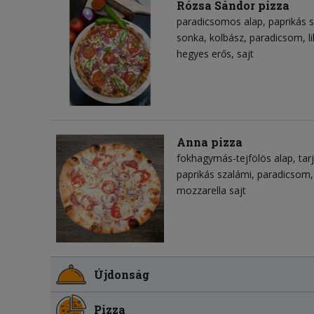
Rózsa Sándor pizza
paradicsomos alap
paprikás 
sonka
kolbász
paradicsom
l
hegyes erős
sajt
Anna pizza
fokhagymás-tejfölös alap
tar
paprikás szalámi
paradicsom
mozzarella sajt
Újdonság
Pizza