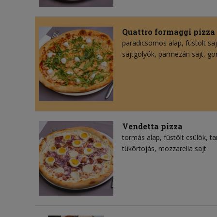
Quattro formaggi pizza
paradicsomos alap
füstölt saj
sajtgolyók
parmezán sajt
go
Vendetta pizza
tormás alap
füstölt csülök
ta
tükörtojás
mozzarella sajt