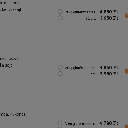
ármai sonka
kecskesajt
4 850 Ft
210g gluténmentes
3 950 Ft
32 cm
onka
aszalt
la sajt
4 850 Ft
210g gluténmentes
3 950 Ft
32 cm
omba
kukorica
4 790 Ft
210g gluténmentes