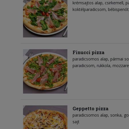
krémsajtos alap
csirkemell
p
koktélparadicsom
bébispenót
Finucci pizza
paradicsomos alap
pármai s
paradicsom
rukkola
mozzarel
Geppetto pizza
paradicsomos alap
sonka
g
sajt