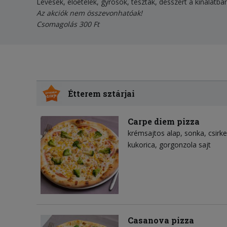
Levesek, előételek, gyrosok, tészták, desszert a kínálatba
Az akciók nem összevonhatóak!
Csomagolás 300 Ft
Étterem sztárjai
Carpe diem pizza
krémsajtos alap
sonka
csirk
kukorica
gorgonzola sajt
Casanova pizza