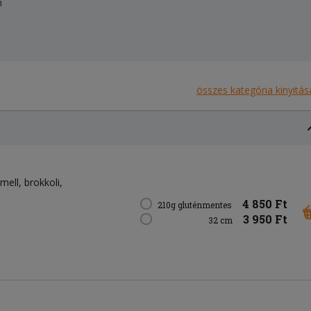
n
összes kategória kinyitás
emell
brokkoli
4 850 Ft
210g gluténmentes
3 950 Ft
32 cm