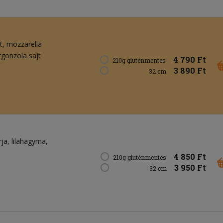
t
mozzarella
rgonzola sajt
4 790 Ft
210g gluténmentes
3 890 Ft
32 cm
rja
lilahagyma
4 850 Ft
210g gluténmentes
3 950 Ft
32 cm