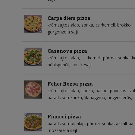
Carpe diem pizza
krémsajtos alap
sonka
csirkemell
brokkoli
gorgonzola sajt
Casanova pizza
krémsajtos alap
csirkemell
pármai sonka
k
bébispenót
kecskesajt
Fehér Rózsa pizza
krémsajtos alap
sonka
bacon
paprikás sza
paradicsomkarika
lilahagyma
hegyes erős
Finucci pizza
paradicsomos alap
pármai sonka
aszalt pa
mozzarella sajt