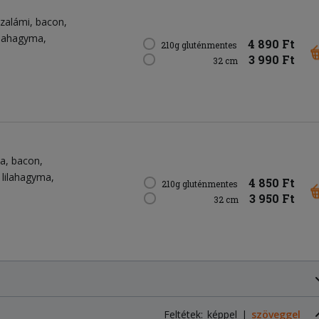
szalámi
bacon
ilahagyma
4 890 Ft
210g gluténmentes
3 990 Ft
32 cm
ja
bacon
lilahagyma
4 850 Ft
210g gluténmentes
3 950 Ft
32 cm
Feltétek:
képpel
szöveggel