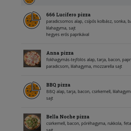
666 Lucifero pizza
paradicsomos alap
csípős kolbász
sonka
b
lilahagyma
sajt
hegyes erős paprikával
Anna pizza
fokhagymás-tejfölös alap
tarja
bacon
papr
paradicsom
lilahagyma
mozzarella sajt
BBQ pizza
BBQ alap
tarja
bacon
csirkemell
lilahagy
sajt
Bella Noche pizza
csirkemell
bacon
póréhagyma
rukkola
feta
sajt