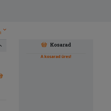
a
Kosarad
A kosarad üres!