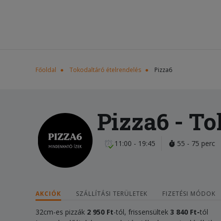
Főoldal
Tokodaltáró ételrendelés
Pizza6
Pizza6
- To
11:00 - 19:45
55 - 75 perc
AKCIÓK
SZÁLLÍTÁSI TERÜLETEK
FIZETÉSI MÓDOK
32cm-es pizzák
2 950 Ft
-tól, frissensültek
3 840 Ft-
tól