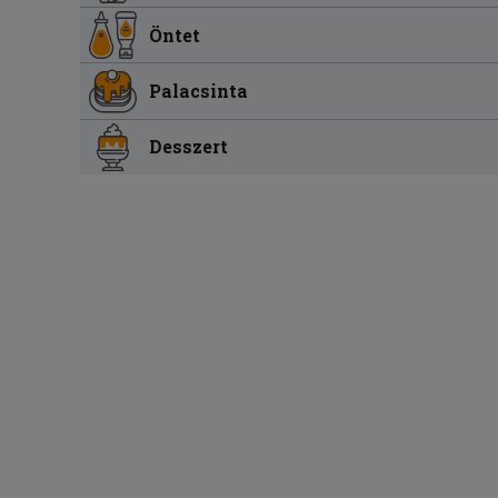
Öntet
Palacsinta
Desszert