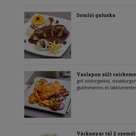
Somlói galuska
Vaslapon sült csirkeme
grill zöldségekkel, steakburgo
gluténmentes és laktózmente
Várkanyar tál 2 személ