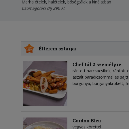
Marha ételek, halételek, bőségtálak a kínálatban
Csomagolási díj 290 Ft
Étterem sztárjai
Chef tál 2 személyre
rántott harcsacsíkok, rántott
aszalt paradicsommal és sajtta
burgonya, burgonyakrokett, fr
Cordon Bleu
vegyes körettel