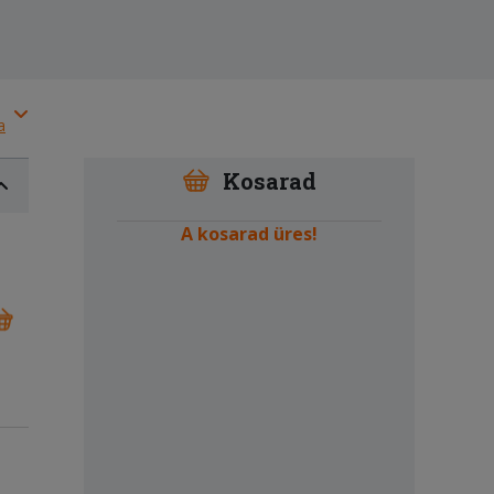
a
Kosarad
A kosarad üres!