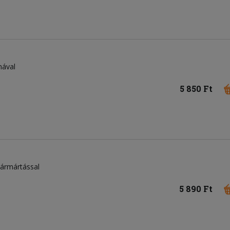
mával
5 850 Ft
tármártással
5 890 Ft