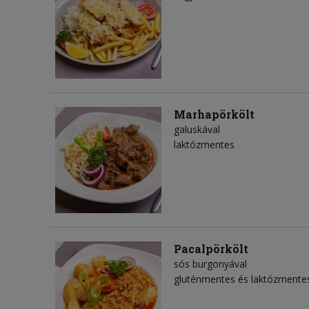
Marhapörkölt
galuskával
laktózmentes
Pacalpörkölt
sós burgonyával
gluténmentes és laktózmente