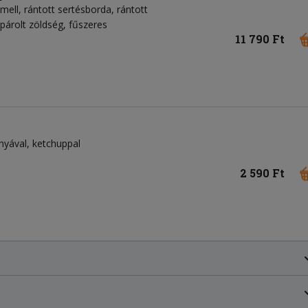
emell, rántott sertésborda, rántott
 párolt zöldség, fűszeres
11 790 Ft
nyával, ketchuppal
2 590 Ft