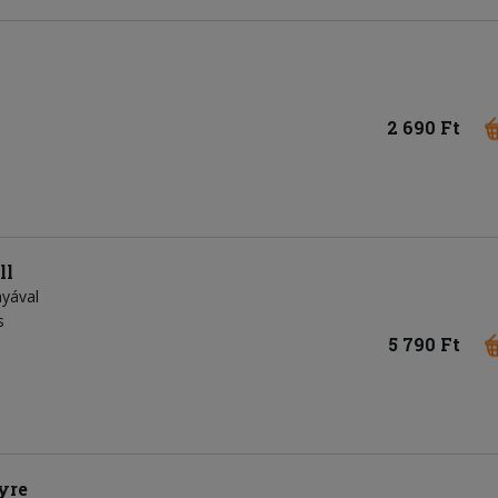
2 690 Ft
ll
nyával
s
5 790 Ft
yre