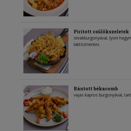
Pirított csülökszeletek
steakburgonyával, lyoni hagy
laktózmentes
Rántott békacomb
vajas kapros burgonyával, tar