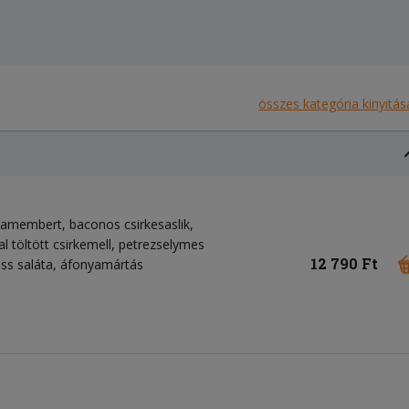
összes kategória kinyitás
 camembert, baconos csirkesaslik,
l töltött csirkemell, petrezselymes
12 790 Ft
iss saláta, áfonyamártás