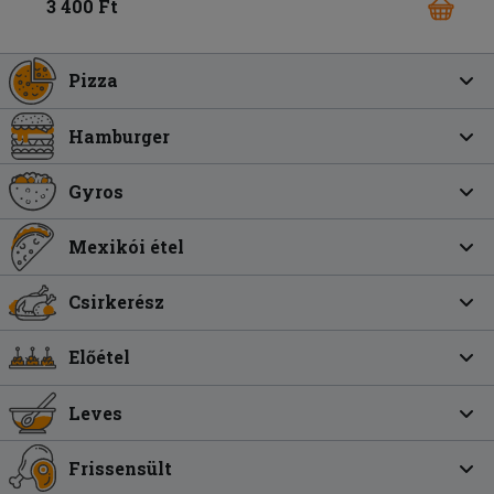
3 400 Ft
Pizza
Hamburger
Gyros
Mexikói étel
Csirkerész
Előétel
Leves
Frissensült