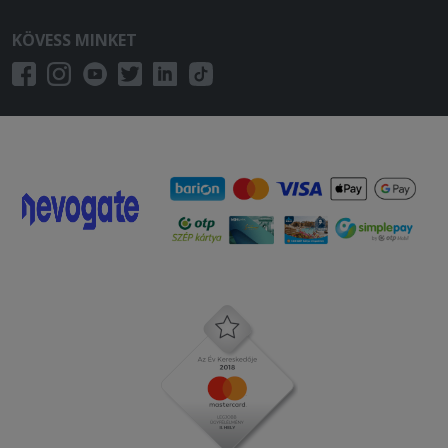
2025-11-30 - Viktória:
Gyors kiszállítás, bőséges és meleg volt
KÖVESS MINKET
minden!
2025-10-31 - :
A leves savanyú volt. Szeretném ha
visszatéritenék az árát. Köszönöm
2025-10-29 - :
Ehetetlen volt a pizza a plusz sajt feltét
sem került rá , valamint égett volt a
pizza !
2025-10-26 - Judit:
Elégedett voltam.
2025-09-14 - :
Pizza jó! Hamburger egy forintot sem
ér nem!