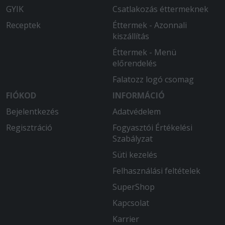
köszönjük a gyomorgörcsöt !
GYIK
Csatlakozás éttermeknek
Receptek
Éttermek - Azonnali
2026-01-31 - Gyula:
kiszállítás
Gyors, finom, bőséges.
Éttermek - Menü
2026-01-03 - :
előrendelés
Lemaradt a rendelésről, amit pluszba
Falatozz logó csomag
kertünk és fizettünk.
FIÓKOD
INFORMÁCIÓ
2025-12-30 - Gergő:
Bejelentkezés
Adatvédelem
Finom, diszkrét ráadás gyors szállítás!
Regisztráció
Fogyasztói Értékelési
Csak ajánlani tudom.
Szabályzat
2025-12-11 - Vivien:
Süti kezelés
Időben ki ért a kaja és nagyon finom
Felhasználási feltételek
volt. Ajánlom mindenkinek.
SuperShop
2025-12-07 - Gyula:
Kapcsolat
Gyors, pontos kiszállítás, finom ételek.
Karrier