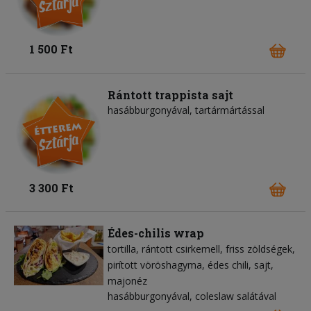
1 500 Ft
Rántott trappista sajt
hasábburgonyával, tartármártással
3 300 Ft
Édes-chilis wrap
tortilla
rántott csirkemell
friss zöldségek
pirított vöröshagyma
édes chili
sajt
majonéz
hasábburgonyával, coleslaw salátával