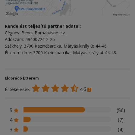
Rendelést teljesítő partner adatai:
Cégnév: Bencs Barnabásné e.v.
Adószám: 49400724-2-25
Székhely: 3700 Kazincbarcika, Mátyás király út 44-46.
Étterem címe: 3700 Kazincbarcika, Mátyás király út 44-48.
Eldorádó Étterem
4.6
Értékelések:
5
(56)
4
(7)
3
(4)