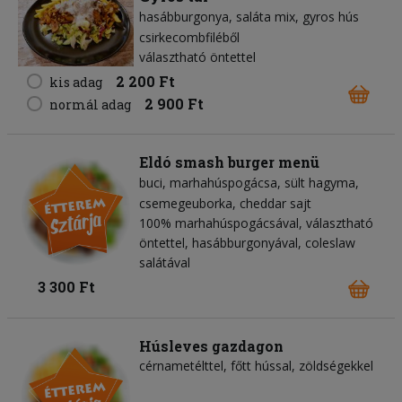
hasábburgonya
saláta mix
gyros hús
csirkecombfiléből
választható öntettel
2 200 Ft
kis adag
2 900 Ft
normál adag
Eldó smash burger menü
buci
marhahúspogácsa
sült hagyma
csemegeuborka
cheddar sajt
100% marhahúspogácsával, választható
öntettel, hasábburgonyával, coleslaw
salátával
3 300 Ft
Húsleves gazdagon
cérnametélttel, főtt hússal, zöldségekkel