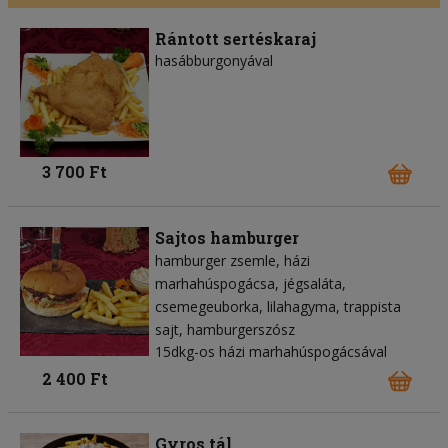
Rántott sertéskaraj
hasábburgonyával
3 700 Ft
Sajtos hamburger
hamburger zsemle
házi
marhahúspogácsa
jégsaláta
csemegeuborka
lilahagyma
trappista
sajt
hamburgerszósz
15dkg-os házi marhahúspogácsával
2 400 Ft
Gyros tál