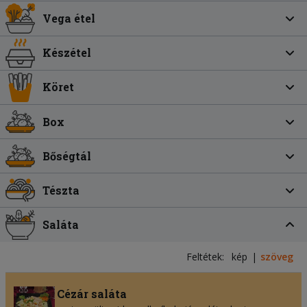
Vega étel
Készétel
Köret
Box
Bőségtál
Tészta
Saláta
Feltétek:
kép
szöveg
Cézár saláta