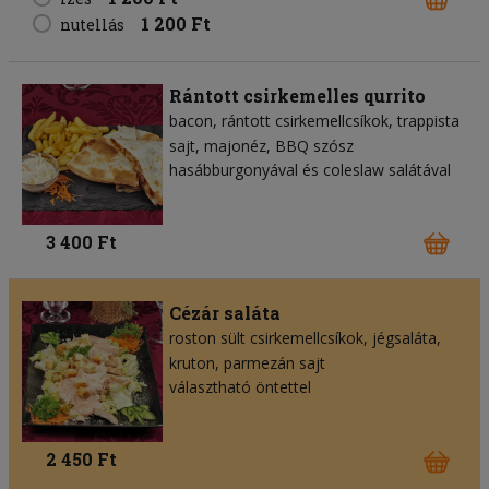
1 200 Ft
nutellás
Rántott csirkemelles qurrito
bacon
rántott csirkemellcsíkok
trappista
sajt
majonéz
BBQ szósz
hasábburgonyával és coleslaw salátával
3 400 Ft
Cézár saláta
roston sült csirkemellcsíkok
jégsaláta
kruton
parmezán sajt
választható öntettel
2 450 Ft