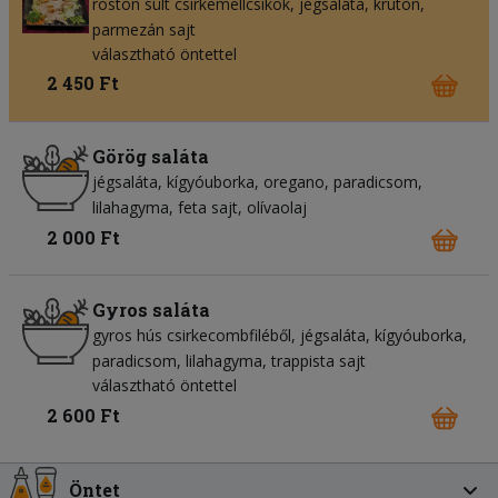
roston sült csirkemellcsíkok
jégsaláta
kruton
parmezán sajt
választható öntettel
2 450 Ft
Görög saláta
jégsaláta
kígyóuborka
oregano
paradicsom
lilahagyma
feta sajt
olívaolaj
2 000 Ft
Gyros saláta
gyros hús csirkecombfiléből
jégsaláta
kígyóuborka
paradicsom
lilahagyma
trappista sajt
választható öntettel
2 600 Ft
Öntet