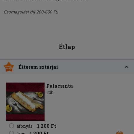
Csomagolási díj 200-600 Ft!
Étlap
Étterem sztárjai
Palacsinta
2db
1 200 Ft
áfonyás
1 200 Ft
ízes