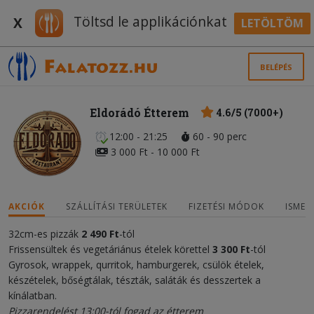
Töltsd le applikációnkat
X
LETÖLTÖM
BELÉPÉS
Eldorádó Étterem
4.6/5 (7000+)
12:00 - 21:25
60 - 90 perc
3 000 Ft - 10 000 Ft
AKCIÓK
SZÁLLÍTÁSI TERÜLETEK
FIZETÉSI MÓDOK
ISMER
32cm-es pizzák
2 490 Ft
-tól
Frissensültek és vegetáriánus ételek körettel
3 300 Ft
-tól
Gyrosok, wrappek, qurritok, hamburgerek, csülök ételek,
készételek, bőségtálak, tészták, saláták és desszertek a
kínálatban.
Pizzarendelést 13:00-tól fogad az étterem