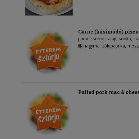
Carne (húsimádó) pizza
paradicsomos alap
sonka
sz
lilahagyma
zöldpaprika
mozza
Pulled pork mac & chee