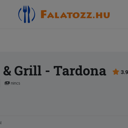
& Grill
- Tardona
3.
nincs
l