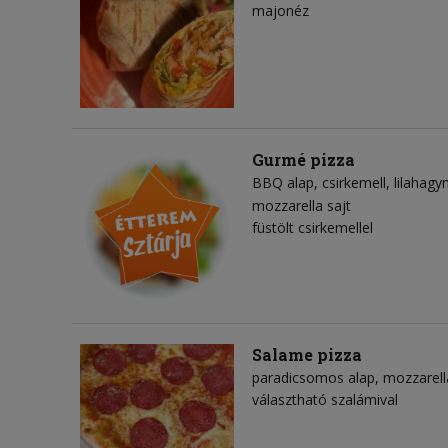
majonéz
Gurmé pizza
BBQ alap
csirkemell
lilahag
mozzarella sajt
füstölt csirkemellel
Salame pizza
paradicsomos alap
mozzarell
választható szalámival