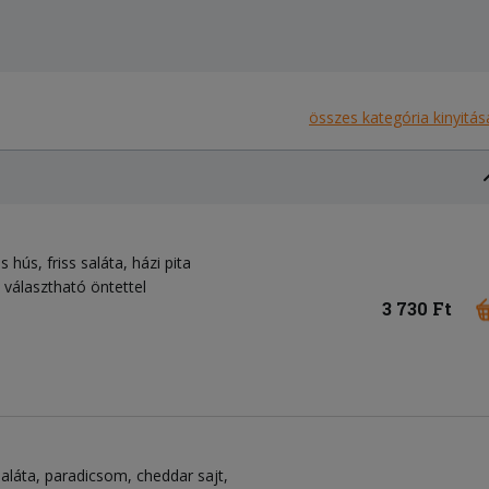
összes kategória kinyitás
os hús
friss saláta
házi pita
, választható öntettel
3 730 Ft
saláta
paradicsom
cheddar sajt