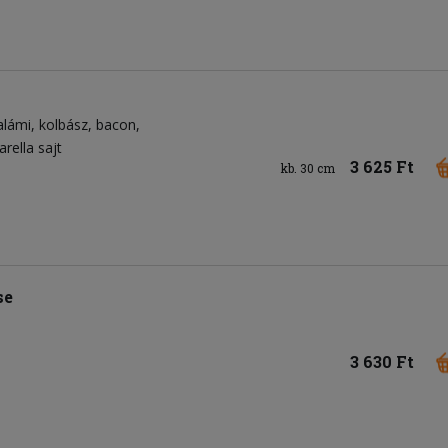
alámi
kolbász
bacon
rella sajt
3 625 Ft
kb. 30 cm
se
3 630 Ft