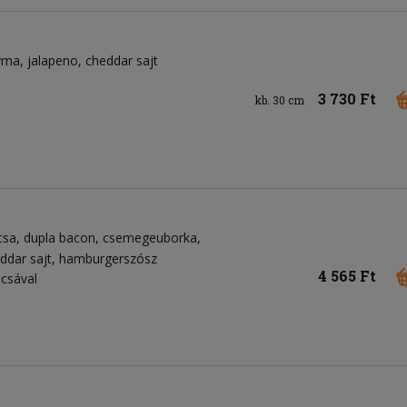
gyma
jalapeno
cheddar sajt
3 730 Ft
kb. 30 cm
csa
dupla bacon
csemegeuborka
ddar sajt
hamburgerszósz
4 565 Ft
csával