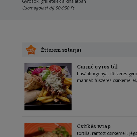
Gyrosok, grill ételek a kínálatban
Csomagolási díj 50-950 Ft
Étterem sztárjai
Gurmé gyros tál
hasábburgonya
fűszeres gyr
marinált fűszeres csirkemellel
Csirkés wrap
tortilla
rántott csirkemell
jég