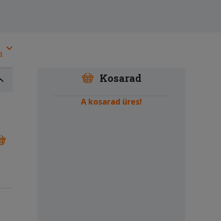
a
Kosarad
A kosarad üres!