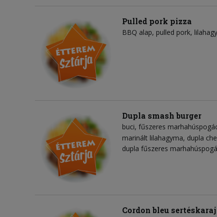
Pulled pork pizza
BBQ alap
pulled pork
lilaha
Dupla smash burger
buci
fűszeres marhahúspogá
marinált lilahagyma
dupla che
dupla fűszeres marhahúspogá
Cordon bleu sertéskaraj