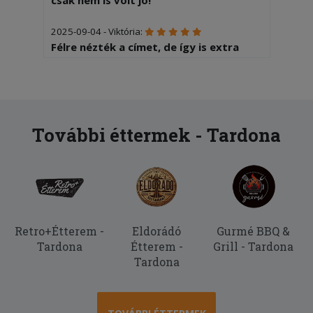
2025-09-04 - Viktória:
Félre nézték a címet, de így is extra
gyorsan kiszállították, a futár pedig
rugalmas, kedves volt, jó
problémamegoldó képességgel.
2025-06-11 - Gábor:
További éttermek - Tardona
Nagy méretű gyrost rendeltem, de ez
még normál méretnek se volt
nevezhető, annyira apró volt és
ráadásul még hideg is...
2025-06-09 - Attila:
Retro+Étterem -
Eldorádó
Gurmé BBQ &
Finom ételek,szállítással minden
Tardona
Étterem -
Grill - Tardona
rendben. Ha akarok egy gyros-t,vagy a
Tardona
kedvencem dürüm,akkor Családi
Falatozó!