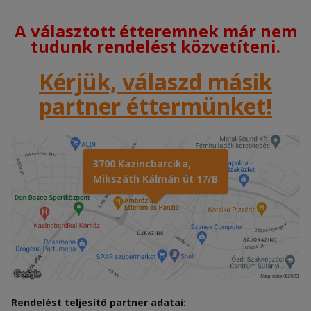
A választott étteremnek már nem
tudunk rendelést közvetíteni.
Kérjük, válaszd másik
partner éttermünket!
3700 Kazincbarcika,
Mikszáth Kálmán út 17/B
Rendelést teljesítő partner adatai: