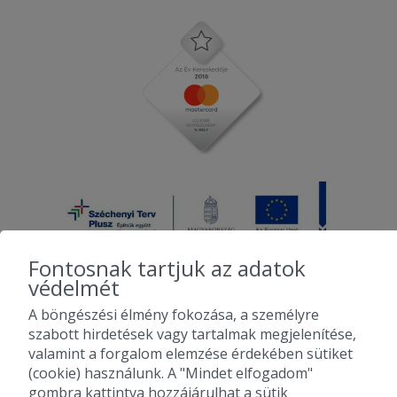
Fontosnak tartjuk az adatok
védelmét
A böngészési élmény fokozása, a személyre
2010-2026 Copyright - Falatozz.hu - Diston-line Kft.
szabott hirdetések vagy tartalmak megjelenítése,
valamint a forgalom elemzése érdekében sütiket
Pizza, gyros, hamburger, menük kedvező áron, egy helyen az összes
(cookie) használunk. A "Mindet elfogadom"
étterem ajánlata.
gombra kattintva hozzájárulhat a sütik