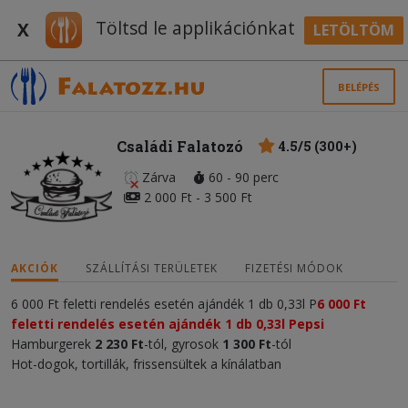
Töltsd le applikációnkat
X
LETÖLTÖM
BELÉPÉS
Családi Falatozó
4.5/5 (300+)
Zárva
60 - 90 perc
2 000 Ft - 3 500 Ft
AKCIÓK
SZÁLLÍTÁSI TERÜLETEK
FIZETÉSI MÓDOK
6 000 Ft feletti rendelés esetén ajándék 1 db 0,33l P
6 000 Ft
feletti rendelés esetén ajándék 1 db 0,33l Pepsi
Hamburgerek
2 230 Ft
-tól, gyrosok
1
300 Ft
-tól
Hot-dogok, tortillák, frissensültek a kínálatban