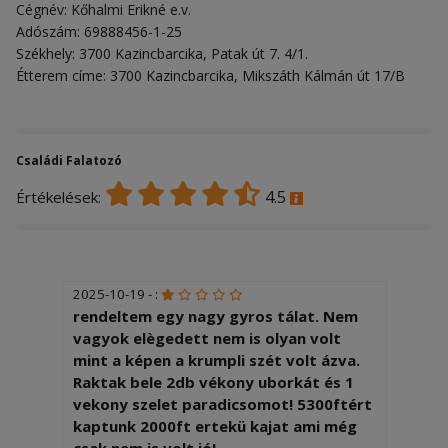
Cégnév: Kőhalmi Erikné e.v.
Adószám: 69888456-1-25
Székhely: 3700 Kazincbarcika, Patak út 7. 4/1.
Étterem címe: 3700 Kazincbarcika, Mikszáth Kálmán út 17/B
Családi Falatozó
4.5
Értékelések:
2025-10-19 - :
rendeltem egy nagy gyros tálat. Nem
vagyok elègedett nem is olyan volt
mint a képen a krumpli szét volt ázva.
Raktak bele 2db vékony uborkát és 1
vekony szelet paradicsomot! 5300ftért
kaptunk 2000ft ertekü kajat ami még
csak nem is volt jó!