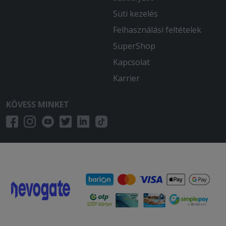
Süti kezelés
Felhasználási feltételek
SuperShop
Kapcsolat
Karrier
KÖVESS MINKET