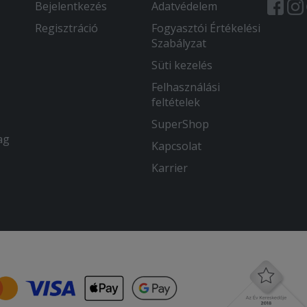
Bejelentkezés
Adatvédelem
Regisztráció
Fogyasztói Értékelési
Szabályzat
Süti kezelés
Felhasználási
feltételek
SuperShop
ag
Kapcsolat
Karrier