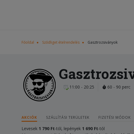
Főoldal
Sződliget ételrendelés
Gasztrozsiványok
Gasztrozsi
11:00 - 20:25
60 - 90 perc
AKCIÓK
SZÁLLÍTÁSI TERÜLETEK
FIZETÉSI MÓDOK
Levesek
1 790 Ft
-tól, lepények
1 690 Ft
-tól