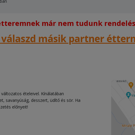
tban
 étteremnek már nem tudunk rendelést
 válaszd másik partner étte
változatos ételeivel. Kínálatában
ret, savanyúság, desszert, üdítő és sör. Ha
zetés előnyeit!