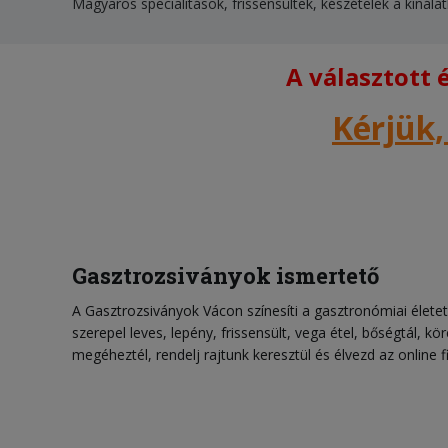
Magyaros specialitások, frissensültek, készételek a kínála
A választott
Kérjük,
Gasztrozsiványok ismertető
A Gasztrozsiványok Vácon színesíti a gasztronómiai életet 
szerepel leves, lepény, frissensült, vega étel, bőségtál, kö
megéheztél, rendelj rajtunk keresztül és élvezd az online fi