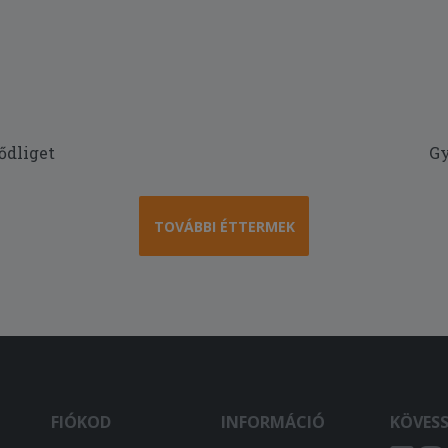
ődliget
Gy
TOVÁBBI ÉTTERMEK
FIÓKOD
INFORMÁCIÓ
KÖVES