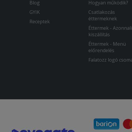
Blog
Hogyan működik?
GYIK
Csatlakozás
éttermeknek
Receptek
Éttermek - Azonnali
kiszállítás
Éttermek - Menü
előrendelés
Falatozz logó csom