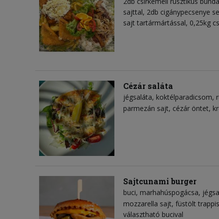
2db csirkemell rusztikus bundá
sajttal, 2db cigánypecsenye se
sajt tartármártással, 0,25kg 
Cézár saláta
jégsaláta
koktélparadicsom
parmezán sajt
cézár öntet
k
Sajtcunami burger
buci
marhahúspogácsa
jégsa
mozzarella sajt
füstölt trappi
választható bucival