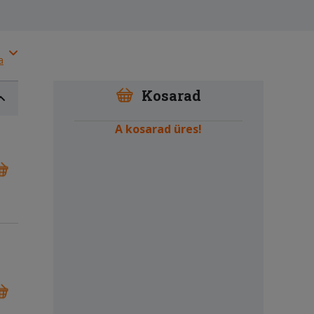
a
Kosarad
A kosarad üres!