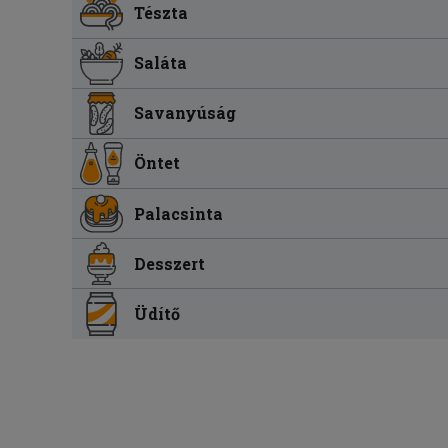
Tészta
Saláta
Savanyúság
Öntet
Palacsinta
Desszert
Üdítő