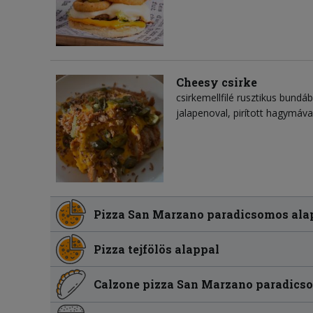
Cheesy csirke
csirkemellfilé rusztikus bundáb
jalapenoval, pirított hagymáva
Pizza San Marzano paradicsomos ala
Pizza tejfölös alappal
Calzone pizza San Marzano paradics