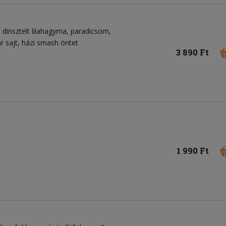
dinsztelt lilahagyma
paradicsom
r sajt
házi smash öntet
3 890 Ft
1 990 Ft