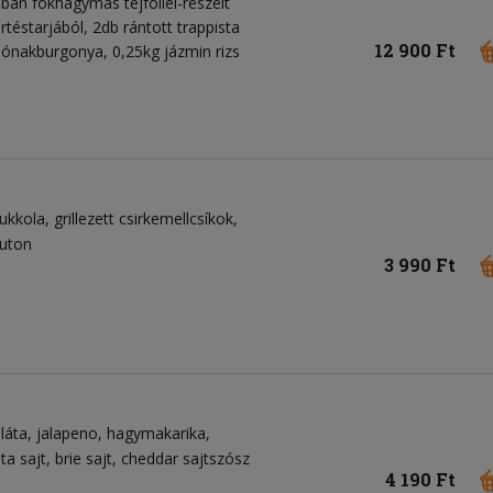
ban fokhagymás tejföllel-reszelt
rtéstarjából, 2db rántott trappista
12 900 Ft
csónakburgonya, 0,25kg jázmin rizs
rukkola
grillezett csirkemellcsíkok
ruton
3 990 Ft
láta
jalapeno
hagymakarika
sta sajt
brie sajt
cheddar sajtszósz
4 190 Ft