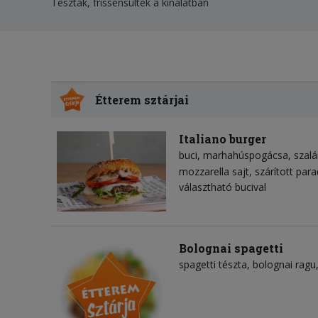
Tészták, frissensültek a kínálatban
Étterem sztárjai
Italiano burger
buci
marhahúspogácsa
szalá
mozzarella sajt
szárított pa
választható bucival
Bolognai spagetti
spagetti tészta
bolognai ragu