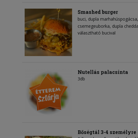
Smashed burger
buci
dupla marhahúspogácsa
csemegeuborka
dupla chedda
választható bucival
Nutellás palacsinta
3db
Bőségtál 3-4 személyre