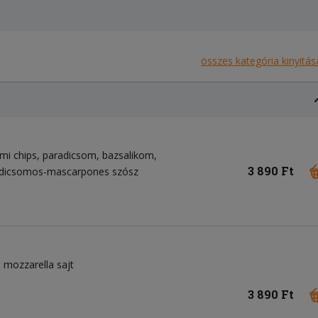
összes kategória kinyitás
mi chips
paradicsom
bazsalikom
3 890 Ft
radicsomos-mascarpones szósz
mozzarella sajt
3 890 Ft