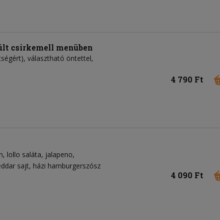
ült csirkemell menüben
tségért), választható öntettel,
4 790 Ft
n
lollo saláta
jalapeno
ddar sajt
házi hamburgerszósz
4 090 Ft