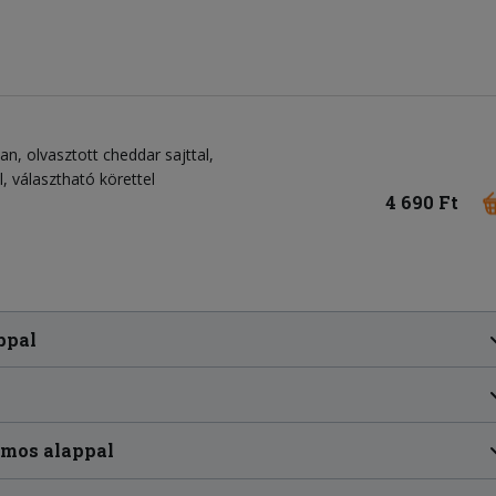
an, olvasztott cheddar sajttal,
l, választható körettel
4 690 Ft
ppal
omos alappal