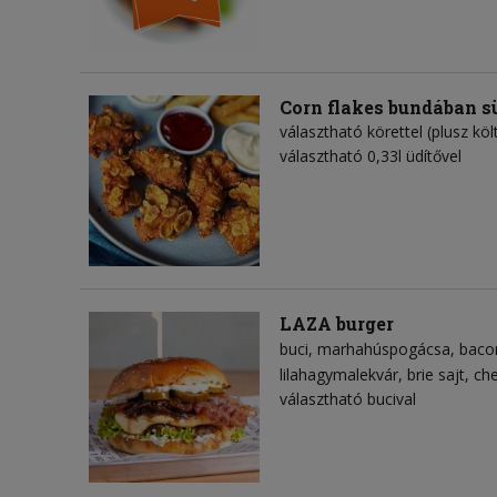
Corn flakes bundában s
választható körettel (plusz köl
választható 0,33l üdítővel
LAZA burger
buci
marhahúspogácsa
baco
lilahagymalekvár
brie sajt
che
választható bucival