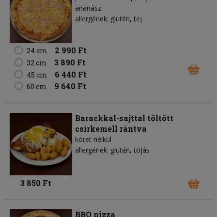
ananász
allergének: glutén, tej
2 990 Ft
24 cm
3 890 Ft
32 cm
6 440 Ft
45 cm
9 640 Ft
60 cm
Barackkal-sajttal töltött
csirkemell rántva
köret nélkül
allergének: glutén, tojás
3 850 Ft
BBQ pizza