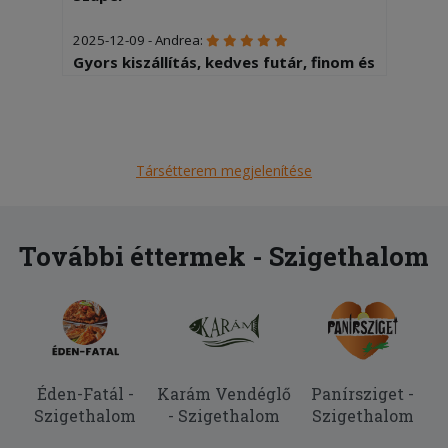
2025-12-09 - Andrea:
Gyors kiszállítás, kedves futár, finom és
meleg étel,sőt még palacsintát is
kaptam ajándékba.
2025-12-06 - Zsuzsanna:
Társétterem megjelenítése
KIcsit lassan érkezett de forró volt és
nagyon finom .
2025-11-04 - :
További éttermek - Szigethalom
Most rendeltem először, de nem
utoljára! Gyors hazhozszallitás!
2025-10-02 - Vanessza:
Nem kaptam meg azt amit rendeltem
,lemaradt a tartármártás,és nem zéró
Éden-Fatál -
Karám Vendéglő
Panírsziget -
colat kertem hanem sima Coca colat
Szigethalom
- Szigethalom
Szigethalom
2025-08-11 - Nina: