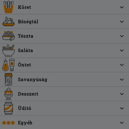
Köret
Bőségtál
Tészta
Saláta
Öntet
Savanyúság
Desszert
Üdítő
Egyéb