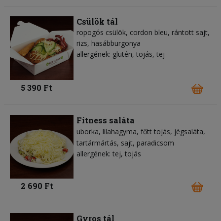
Csülök tál
ropogós csülök, cordon bleu, rántott sajt,
rizs, hasábburgonya
allergének: glutén, tojás, tej
5 390 Ft
Fitness saláta
uborka
lilahagyma
főtt tojás
jégsaláta
tartármártás
sajt
paradicsom
allergének: tej, tojás
2 690 Ft
Gyros tál