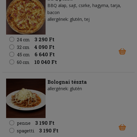
BBQ alap
sajt
csirke
hagyma
tarja
bacon
allergének: glutén, tej
3 290 Ft
24 cm
4 090 Ft
32 cm
6 640 Ft
45 cm
10 040 Ft
60 cm
Bolognai tészta
allergének: glutén
3 190 Ft
penne
3 190 Ft
spagetti