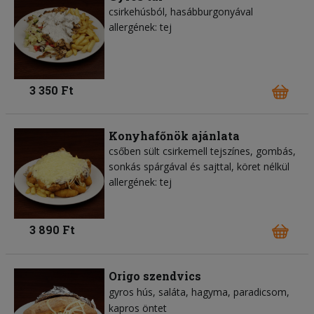
csirkehúsból, hasábburgonyával
allergének: tej
3 350 Ft
Konyhafőnök ajánlata
csőben sült csirkemell tejszínes, gombás,
sonkás spárgával és sajttal, köret nélkül
allergének: tej
3 890 Ft
Origo szendvics
gyros hús
saláta
hagyma
paradicsom
kapros öntet