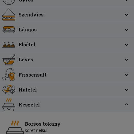
Szendvics
Lángos
Előétel
Leves
Frissensült
Halétel
Készétel
Borsós tokány
köret nélkül