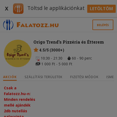
Töltsd le applikációnkat
X
LETÖLTÖM
BELÉPÉS
Origo Trend’s Pizzéria és Étterem
4.5/5 (3000+)
10:30 - 21:30
60 - 90 perc
1 000 Ft - 5 000 Ft
AKCIÓK
SZÁLLÍTÁSI TERÜLETEK
FIZETÉSI MÓDOK
ISMER
Csak a
Falatozz.hu-n:
Minden rendelés
mellé ajándék
2db nutellás
palacsinta