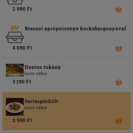
2 990 Ft
Brassói aprópecsenye kockaburgonyával
4 090 Ft
Hentes tokány
köret nélkül
3 190 Ft
Sertéspörkölt
köret nélkül
2 990 Ft