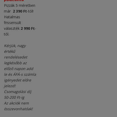
Pizzák 5 méretben
már
2 390 Ft
-tól!
Hatalmas
frissensült
választék
2 990 Ft
-
tól.
Kérjük, nagy
értékű
rendelésedet
legkésőbb az
előző napon add
le és ÁFÁ-s számla
igényedet előre
jelezd!
Csomagolási díj
50-200 Ft-ig
Az akciók nem
összevonhatóak!