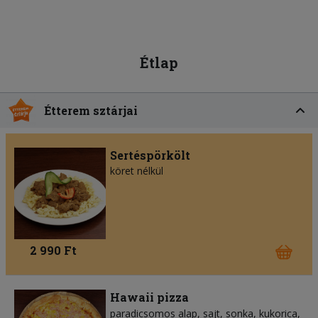
Étlap
Étterem sztárjai
Sertéspörkölt
köret nélkül
2 990 Ft
Hawaii pizza
paradicsomos alap
sajt
sonka
kukorica