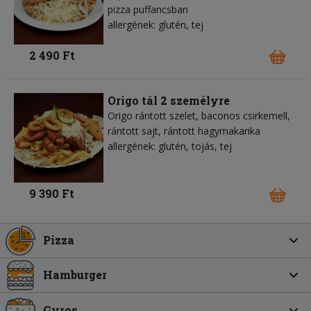
pizza puffancsban
allergének: glutén, tej
2 490 Ft
Origo tál 2 személyre
Origo rántott szelet, baconos csirkemell,
rántott sajt, rántott hagymakarika
allergének: glutén, tojás, tej
9 390 Ft
Pizza
Hamburger
Gyros