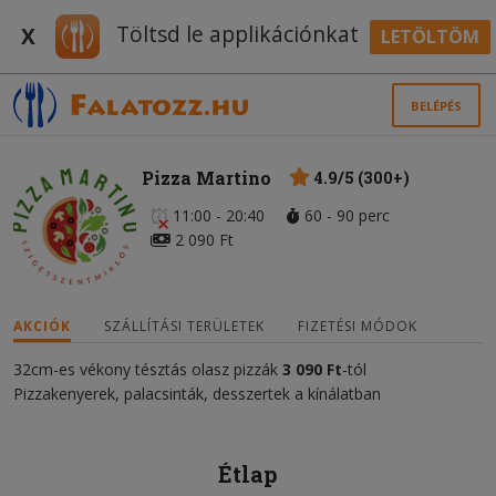
Töltsd le applikációnkat
X
LETÖLTÖM
BELÉPÉS
Pizza Martino
4.9/5 (300+)
11:00 - 20:40
60 - 90 perc
2 090 Ft
AKCIÓK
SZÁLLÍTÁSI TERÜLETEK
FIZETÉSI MÓDOK
32cm-es vékony tésztás olasz pizzák
3 090 Ft
-tól
Pizzakenyerek, palacsinták, desszertek a kínálatban
Étlap