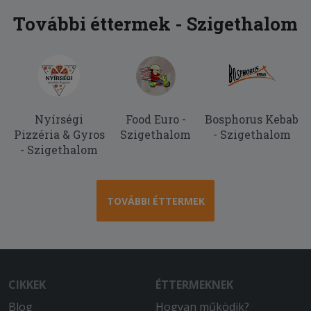
További éttermek - Szigethalom
Nyírségi
Food Euro -
Bosphorus Kebab
Pizzéria & Gyros
Szigethalom
- Szigethalom
- Szigethalom
TOVÁBBI ÉTTERMEK
CIKKEK
ÉTTERMEKNEK
Blog
Hogyan működik?