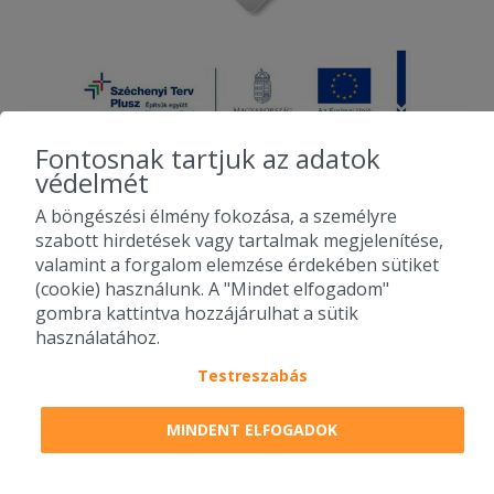
Fontosnak tartjuk az adatok
védelmét
A böngészési élmény fokozása, a személyre
2010-2026 Copyright - Falatozz.hu - Diston-line Kft.
szabott hirdetések vagy tartalmak megjelenítése,
valamint a forgalom elemzése érdekében sütiket
Pizza, gyros, hamburger, menük kedvező áron, egy helyen az összes
(cookie) használunk. A "Mindet elfogadom"
étterem ajánlata.
gombra kattintva hozzájárulhat a sütik
használatához.
Testreszabás
MINDENT ELFOGADOK