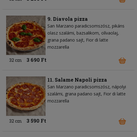
9. Diavola pizza
San Marzano paradicsomszósz
pikáns
olasz szalámi
bazsalikom
olívaolaj
grana padano sajt
Fior di latte
mozzarella
3 690 Ft
32 cm
11. Salame Napoli pizza
San Marzano paradicsomszósz
nápolyi
szalámi
grana padano sajt
Fior di latte
mozzarella
3 590 Ft
32 cm