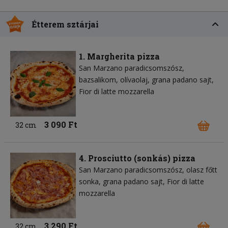
Étterem sztárjai
1. Margherita pizza
San Marzano paradicsomszósz
bazsalikom
olívaolaj
grana padano sajt
Fior di latte mozzarella
3 090 Ft
32 cm
4. Prosciutto (sonkás) pizza
San Marzano paradicsomszósz
olasz főtt
sonka
grana padano sajt
Fior di latte
mozzarella
3 290 Ft
32 cm