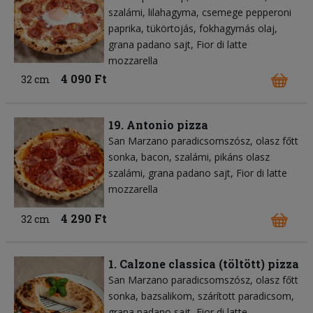
szalámi
lilahagyma
csemege pepperoni
paprika
tükörtojás
fokhagymás olaj
grana padano sajt
Fior di latte
mozzarella
4 090 Ft
32 cm
19. Antonio pizza
San Marzano paradicsomszósz
olasz főtt
sonka
bacon
szalámi
pikáns olasz
szalámi
grana padano sajt
Fior di latte
mozzarella
4 290 Ft
32 cm
1. Calzone classica (töltött) pizza
San Marzano paradicsomszósz
olasz főtt
sonka
bazsalikom
szárított paradicsom
grana padano sajt
Fior di latte