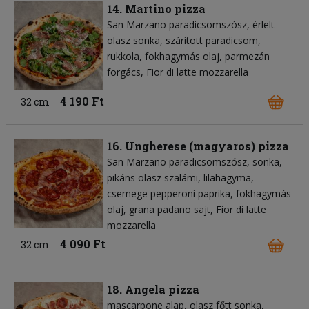
14. Martino pizza
San Marzano paradicsomszósz
érlelt
olasz sonka
szárított paradicsom
rukkola
fokhagymás olaj
parmezán
forgács
Fior di latte mozzarella
4 190 Ft
32 cm
16. Ungherese (magyaros) pizza
San Marzano paradicsomszósz
sonka
pikáns olasz szalámi
lilahagyma
csemege pepperoni paprika
fokhagymás
olaj
grana padano sajt
Fior di latte
mozzarella
4 090 Ft
32 cm
18. Angela pizza
mascarpone alap
olasz főtt sonka