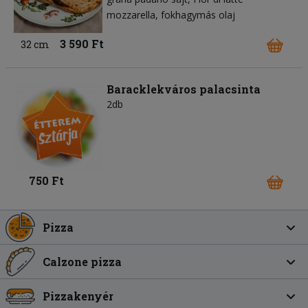
mozzarella
fokhagymás olaj
3 590 Ft
32 cm
Baracklekváros palacsinta
2db
750 Ft
Pizza
Calzone pizza
Pizzakenyér