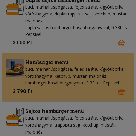
buci
marhahúspogácsa
fejes saláta
kígyóuborka
vöröshagyma
dupla trappista sajt
ketchup
mustár
majonéz
dupla sajtos hamburger hasábburgonyával, 0,33l-es
Pepsivel
3 050 Ft
Hamburger menü
buci
marhahúspogácsa
fejes saláta
kígyóuborka
vöröshagyma
ketchup
mustár
majonéz
hamburger hasábburgonyával, 0,33l-es Pepsivel
2 790 Ft
Sajtos hamburger menü
buci
marhahúspogácsa
fejes saláta
kígyóuborka
vöröshagyma
trappista sajt
ketchup
mustár
majonéz