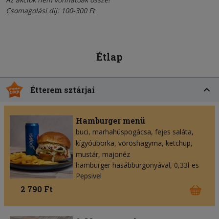
Csomagolási díj: 100-300 Ft
Étlap
Étterem sztárjai
Hamburger menü
buci
marhahúspogácsa
fejes saláta
kígyóuborka
vöröshagyma
ketchup
mustár
majonéz
hamburger hasábburgonyával, 0,33l-es
Pepsivel
2 790 Ft