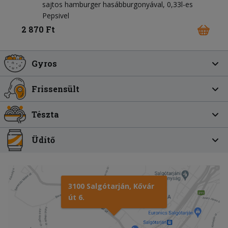
sajtos hamburger hasábburgonyával, 0,33l-es
Pepsivel
2 870 Ft
Gyros
Frissensült
Tészta
Üdítő
3100 Salgótarján, Kővár
út 6.