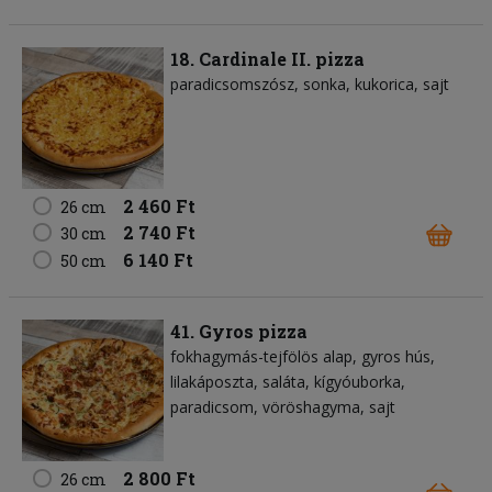
18. Cardinale II. pizza
paradicsomszósz
sonka
kukorica
sajt
2 460 Ft
26 cm
2 740 Ft
30 cm
6 140 Ft
50 cm
41. Gyros pizza
fokhagymás-tejfölös alap
gyros hús
lilakáposzta
saláta
kígyóuborka
paradicsom
vöröshagyma
sajt
2 800 Ft
26 cm