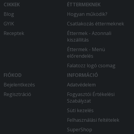
CIKKEK
ÉTTERMEKNEK
OK
Blog
Hogyan működik?
2025-12-22 - Richárd:
GYIK
Csatlakozás éttermeknek
Rendben volt minden )
Receptek
Éttermek - Azonnali
2025-11-29 - Lívia:
kiszállítás
Kedves futàr!!legfinomabb Dürüm
Éttermek - Menü
előrendelés
2025-11-16 - Krisztina:
Nekem kicsit sótlan a tészta és az
Falatozz logó csomag
oreganót is hiányolom némelyikről.
FIÓKOD
INFORMÁCIÓ
Ezeket leszámítva
Bejelentkezés
Adatvédelem
finomak,szeretjük.Általában fél és 1 óra
között ki is szállítják,de most a
Regisztráció
Fogyasztói Értékelési
legutóbbi rendelésemre 2 órát vártam.
Szabályzat
Az már nagyon sok idő.
Süti kezelés
2025-10-26 - Richárd:
Felhasználási feltételek
Finom volt, feltét és tészta rendben,
SuperShop
majdnem olyan jó, mint 4 évvel ezelőtt