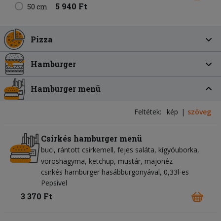
5 940 Ft
50 cm
Pizza
Hamburger
Hamburger menü
Feltétek:
kép
szöveg
Csirkés hamburger menü
buci
rántott csirkemell
fejes saláta
kígyóuborka
vöröshagyma
ketchup
mustár
majonéz
csirkés hamburger hasábburgonyával, 0,33l-es
Pepsivel
3 370 Ft