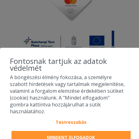
2025-06-30 - Dániel:
Minden szuper! Köszönöm!
2025-06-20 - Viktor:
Kedves futár, a kaja pedig finom és
bőséges adag.
Fontosnak tartjuk az adatok
védelmét
A böngészési élmény fokozása, a személyre
2010-2026 Copyright - Falatozz.hu - Diston-line Kft.
szabott hirdetések vagy tartalmak megjelenítése,
valamint a forgalom elemzése érdekében sütiket
Pizza, gyros, hamburger, menük kedvező áron, egy helyen az összes
(cookie) használunk. A "Mindet elfogadom"
étterem ajánlata.
gombra kattintva hozzájárulhat a sütik
használatához.
Testreszabás
MINDENT ELFOGADOK