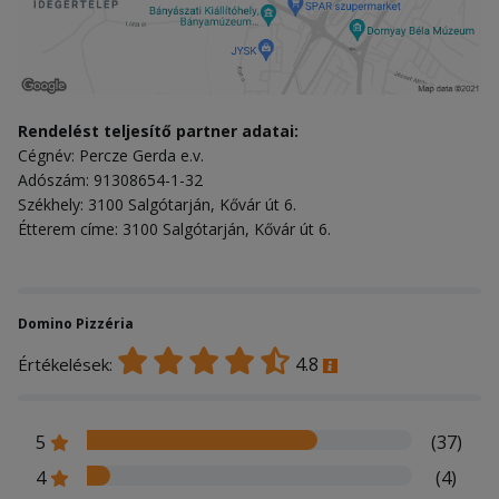
Rendelést teljesítő partner adatai:
Cégnév: Percze Gerda e.v.
Adószám: 91308654-1-32
Székhely: 3100 Salgótarján, Kővár út 6.
Étterem címe: 3100 Salgótarján, Kővár út 6.
Domino Pizzéria
4.8
Értékelések:
5
(37)
4
(4)