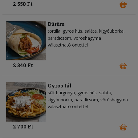
2 550 Ft
Dürüm
tortilla
gyros hús
saláta
kígyóuborka
paradicsom
vöröshagyma
választható öntettel
2 340 Ft
Gyros tál
sült burgonya
gyros hús
saláta
kígyóuborka
paradicsom
vöröshagyma
választható öntettel
2 700 Ft