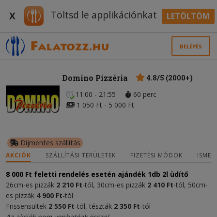
Töltsd le applikációnkat
X
LETÖLTÖM
BELÉPÉS
Domino Pizzéria
4.8/5 (2000+)
11:00 - 21:55
60 perc
1 050 Ft - 5 000 Ft
Díjmentes szállítás
AKCIÓK
SZÁLLÍTÁSI TERÜLETEK
FIZETÉSI MÓDOK
ISMER
8 000 Ft
feletti rendelés esetén
ajándék
1db 2l üdítő
26cm-es pizzák
2 210 Ft
-tól, 30cm-es pizzák
2 410 Ft
-tól, 50cm-
es pizzák
4 900 Ft
-tól
Frissensültek
2 550 Ft
-tól, tészták
2 350 Ft
-tól
Az akciók nem vonhatóak össze!