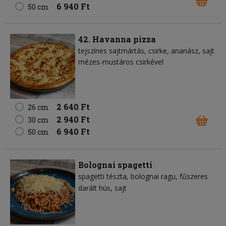
6 940 Ft
50 cm
42. Havanna pizza
tejszínes sajtmártás
csirke
ananász
sajt
mézes-mustáros csirkével
2 640 Ft
26 cm
2 940 Ft
30 cm
6 940 Ft
50 cm
Bolognai spagetti
spagetti tészta
bolognai ragu
fűszeres
darált hús
sajt