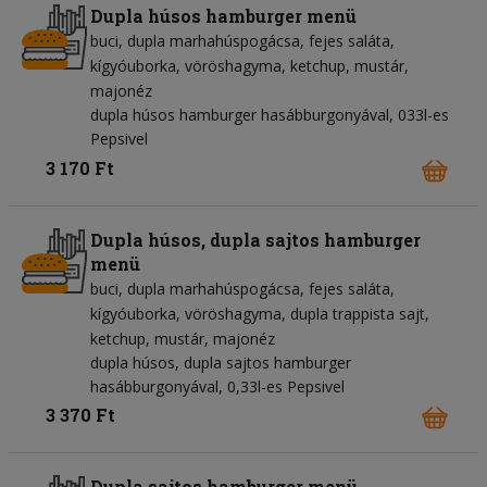
Dupla húsos hamburger menü
buci
dupla marhahúspogácsa
fejes saláta
kígyóuborka
vöröshagyma
ketchup
mustár
majonéz
dupla húsos hamburger hasábburgonyával, 033l-es
Pepsivel
3 170 Ft
Dupla húsos, dupla sajtos hamburger
menü
buci
dupla marhahúspogácsa
fejes saláta
kígyóuborka
vöröshagyma
dupla trappista sajt
ketchup
mustár
majonéz
dupla húsos, dupla sajtos hamburger
hasábburgonyával, 0,33l-es Pepsivel
3 370 Ft
Dupla sajtos hamburger menü