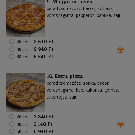
9. Magyaros pizza
paradicsomszósz
bacon
kolbász
vöröshagyma
pepperoni paprika
sajt
2 640 Ft
26 cm
2 940 Ft
30 cm
6 540 Ft
50 cm
16. Extra pizza
paradicsomszósz
sonka
bacon
vöröshagyma
bab
kukorica
gomba
tükörtojás
sajt
2 840 Ft
26 cm
3 140 Ft
30 cm
6 940 Ft
50 cm