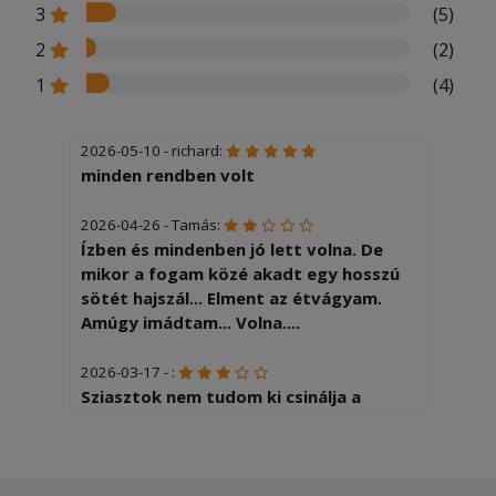
3
(5)
2
(2)
1
(4)
2026-05-10 - richard:
minden rendben volt
2026-04-26 - Tamás:
Ízben és mindenben jó lett volna. De
mikor a fogam közé akadt egy hosszú
sötét hajszál... Elment az étvágyam.
Amúgy imádtam... Volna....
2026-03-17 - :
Sziasztok nem tudom ki csinálja a
összerakást annyi lenne a különbség
hogy az étellel semmi baj lehetne egy
kicsit több hús rátenni A másik meg a
paradicsomot nem sózzuk a harmadik a