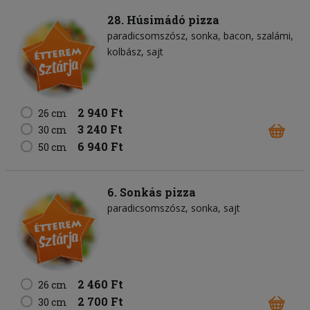
28. Húsimádó pizza
paradicsomszósz
sonka
bacon
szalámi
kolbász
sajt
2 940 Ft
26 cm
3 240 Ft
30 cm
6 940 Ft
50 cm
6. Sonkás pizza
paradicsomszósz
sonka
sajt
2 460 Ft
26 cm
2 700 Ft
30 cm