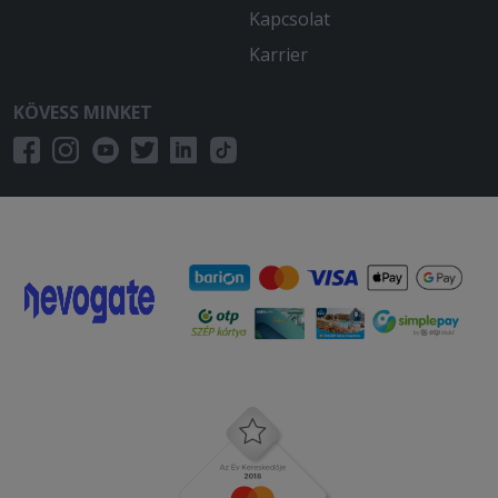
volt ugyanaz, ugyanitt.
Kapcsolat
Karrier
2025-10-07 - Szilárd:
rendben volt minden
KÖVESS MINKET
2025-09-14 - richard:
minden szuper volt
2025-09-10 - Tünde:
Elégedett voltam a teljes folyamattal.
A rendeléssel, fizetéssel, szállítással.
2025-07-08 - Richárd:
Pizzaminőség kritikán aluli, már
zsinórban negyedik alkalommal. Alig
van rajta valami alapszósz és feltét.
Pedig évek óta innen rendeltünk, de egy
ideje a túlspórolással mindent
elrontottak.