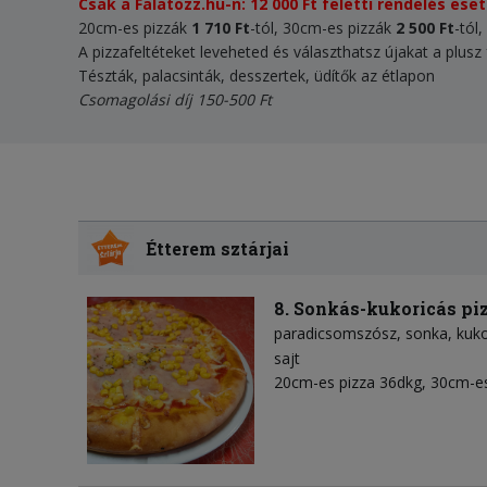
Csak a Falatozz.hu-n: 12 000 Ft feletti rendelés ese
20cm-es pizzák
1 710 Ft
-tól, 30cm-es pizzák
2 500 Ft
-tól
A pizzafeltéteket leveheted és választhatsz újakat a plusz 
Tészták, palacsinták, desszertek, üdítők az étlapon
Csomagolási díj 150-500 Ft
Étterem sztárjai
8. Sonkás-kukoricás pi
paradicsomszósz
sonka
kuko
sajt
20cm-es pizza 36dkg, 30cm-es