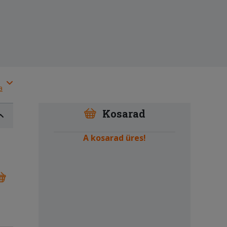
a
Kosarad
A kosarad üres!