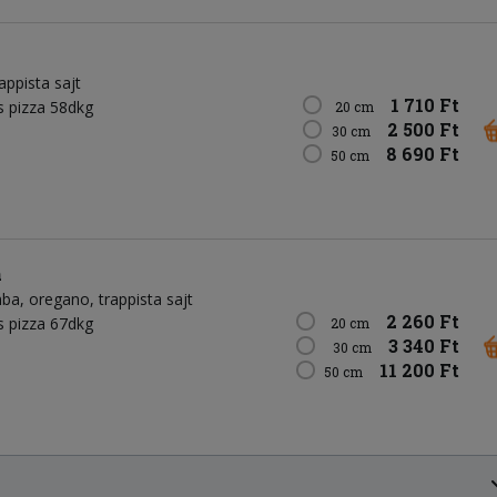
rappista sajt
1 710 Ft
 pizza 58dkg
20 cm
2 500 Ft
30 cm
8 690 Ft
50 cm
a
ba
oregano
trappista sajt
2 260 Ft
 pizza 67dkg
20 cm
3 340 Ft
30 cm
11 200 Ft
50 cm