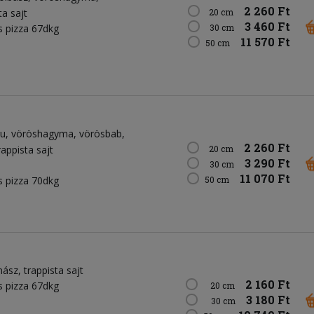
2 260 Ft
ta sajt
20 cm
3 460 Ft
 pizza 67dkg
30 cm
11 570 Ft
50 cm
gu
vöröshagyma
vörösbab
2 260 Ft
rappista sajt
20 cm
3 290 Ft
30 cm
11 070 Ft
 pizza 70dkg
50 cm
nász
trappista sajt
2 160 Ft
 pizza 67dkg
20 cm
3 180 Ft
30 cm