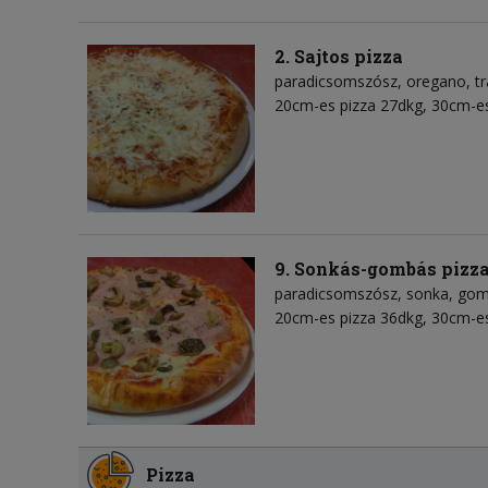
2. Sajtos pizza
paradicsomszósz
oregano
t
20cm-es pizza 27dkg, 30cm-es
9. Sonkás-gombás pizz
paradicsomszósz
sonka
gom
20cm-es pizza 36dkg, 30cm-es
Pizza