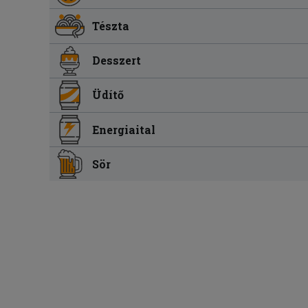
Tészta
Desszert
Üdítő
Energiaital
Sör