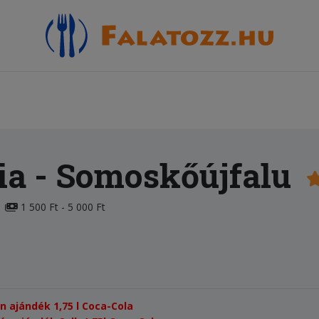
ia
- Somoskőújfalu
1 500 Ft - 5 000 Ft
én ajándék 1,75 l Coca-Cola