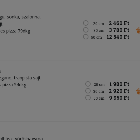
agu
sonka
szalonna
2 460 Ft
jt
20 cm
3 780 Ft
es pizza 79dkg
30 cm
12 540 Ft
50 cm
a
egano
trappista sajt
1 980 Ft
 pizza 54dkg
20 cm
2 920 Ft
30 cm
9 950 Ft
50 cm
olbász
vöröshagyma