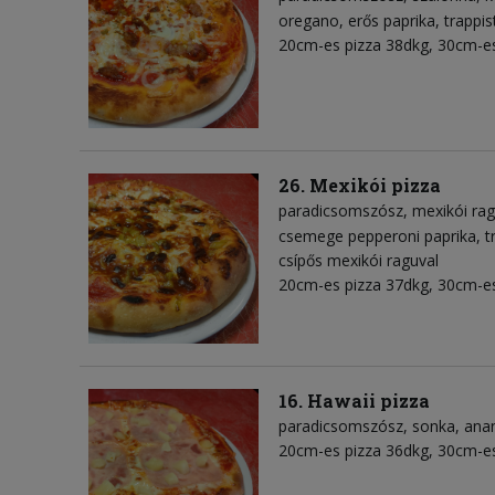
oregano
erős paprika
trappis
20cm-es pizza 38dkg, 30cm-es
26. Mexikói pizza
paradicsomszósz
mexikói ra
csemege pepperoni paprika
t
csípős mexikói raguval
20cm-es pizza 37dkg, 30cm-es
16. Hawaii pizza
paradicsomszósz
sonka
ana
20cm-es pizza 36dkg, 30cm-es