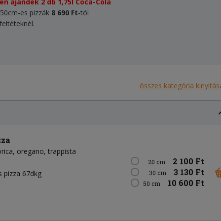
tén ajándék 2 db 1,75l Coca-Cola
, 50cm-es pizzák
8 690 Ft
-tól
feltéteknél.
összes kategória kinyitás
zza
rica
oregano
trappista
2 100 Ft
20 cm
3 130 Ft
 pizza 67dkg
30 cm
10 600 Ft
50 cm