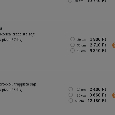
10 740 Ft
50 cm
za
ukorica
trappista sajt
1 830 Ft
 pizza 57dkg
20 cm
2 710 Ft
30 cm
9 340 Ft
50 cm
brokkoli
trappista sajt
2 430 Ft
 pizza 85dkg
20 cm
3 660 Ft
30 cm
12 180 Ft
50 cm