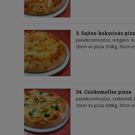
3. Sajtos-kukoricás piz
paradicsomszósz
oregano
k
20cm-es pizza 31dkg, 30cm-es
34. Csirkemelles pizza
paradicsomszósz
csirkemell
20cm-es pizza 43dkg, 30cm-es