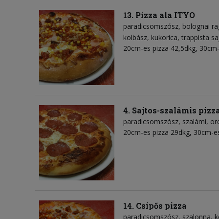
13. Pizza ala ITYO
paradicsomszósz
bolognai r
kolbász
kukorica
trappista sa
20cm-es pizza 42,5dkg, 30cm-
4. Sajtos-szalámis pizz
paradicsomszósz
szalámi
or
20cm-es pizza 29dkg, 30cm-es
14. Csípős pizza
paradicsomszósz
szalonna
k