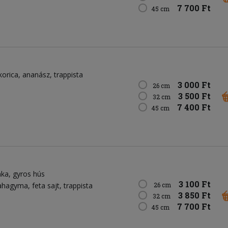
7 700 Ft
45 cm
korica
ananász
trappista
3 000 Ft
26 cm
3 500 Ft
32 cm
7 400 Ft
45 cm
nka
gyros hús
3 100 Ft
lahagyma
feta sajt
trappista
26 cm
3 850 Ft
32 cm
7 700 Ft
45 cm