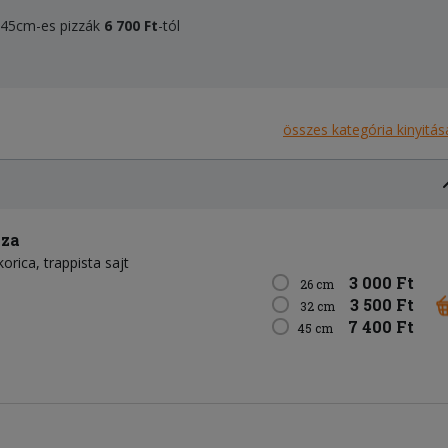
, 45cm-es pizzák
6 700 Ft
-tól
összes kategória kinyitás
zza
korica
trappista sajt
3 000 Ft
26 cm
3 500 Ft
32 cm
7 400 Ft
45 cm