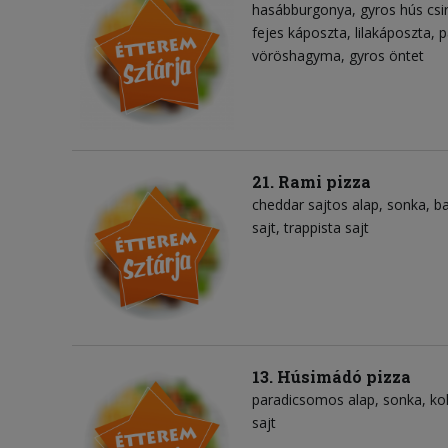
hasábburgonya
gyros hús csi
fejes káposzta
lilakáposzta
p
vöröshagyma
gyros öntet
21. Rami pizza
cheddar sajtos alap
sonka
b
sajt
trappista sajt
13. Húsimádó pizza
paradicsomos alap
sonka
ko
sajt