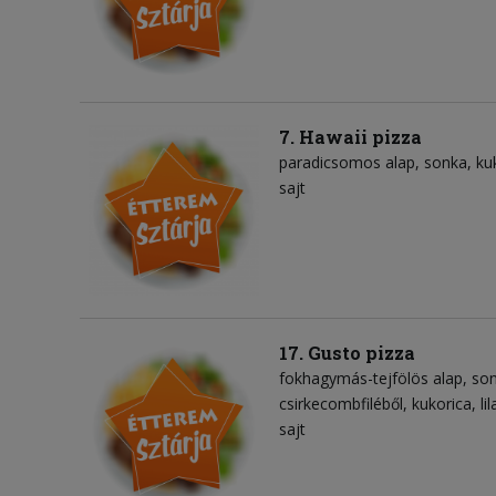
7. Hawaii pizza
paradicsomos alap
sonka
ku
sajt
17. Gusto pizza
fokhagymás-tejfölös alap
so
csirkecombfiléből
kukorica
li
sajt