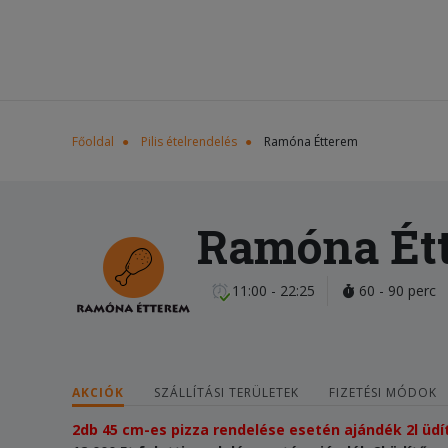
Főoldal
Pilis ételrendelés
Ramóna Étterem
Ramóna Ét
11:00 - 22:25
60 - 90 perc
AKCIÓK
SZÁLLÍTÁSI TERÜLETEK
FIZETÉSI MÓDOK
2db 45 cm-es pizza rendelése esetén ajándék 2l üdí