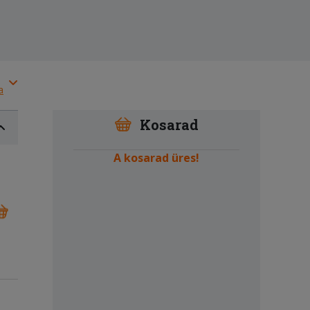
a
Kosarad
A kosarad üres!