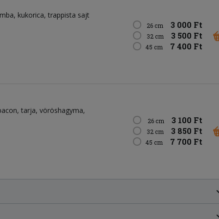
omba
kukorica
trappista sajt
3 000 Ft
26 cm
3 500 Ft
32 cm
7 400 Ft
45 cm
bacon
tarja
vöröshagyma
3 100 Ft
26 cm
3 850 Ft
32 cm
7 700 Ft
45 cm