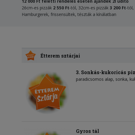
12 000 Ft feletti rendelés esetén ajándék 2l üdítő
26cm-es pizzák
2 550 Ft
-tól, 32cm-es pizzák
3 200
Ft
-tól
Hamburgerek, frissensültek, tészták a kínálatban
Étterem sztárjai
3. Sonkás-kukoricás pi
paradicsomos alap
sonka
ku
Gyros tál