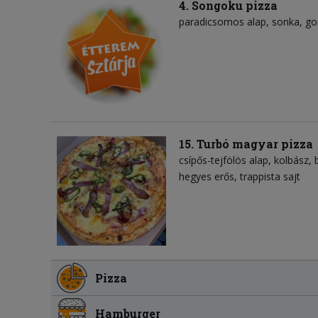
4. Songoku pizza
paradicsomos alap
sonka
g
15. Turbó magyar pizza
csípős-tejfölös alap
kolbász
hegyes erős
trappista sajt
Pizza
Hamburger