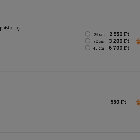
appista sajt
2 550 Ft
26 cm
3 200 Ft
32 cm
6 700 Ft
45 cm
550 Ft