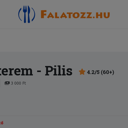
terem
- Pilis
4.2/5 (60+)
3 000 Ft
tő