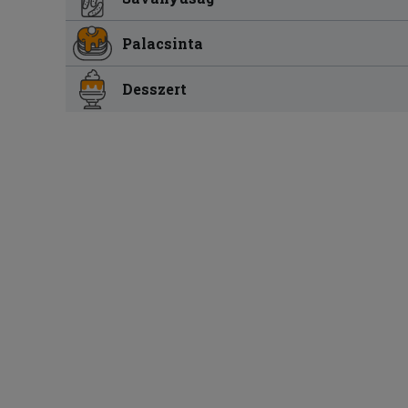
Palacsinta
Desszert