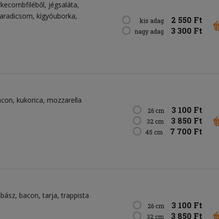
rkecombfiléből
jégsaláta
aradicsom
kígyóuborka
2 550 Ft
kis adag
3 300 Ft
nagy adag
acon
kukorica
mozzarella
3 100 Ft
26 cm
3 850 Ft
32 cm
7 700 Ft
45 cm
lbász
bacon
tarja
trappista
3 100 Ft
26 cm
3 850 Ft
32 cm