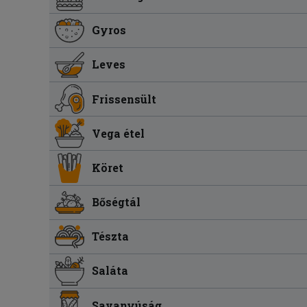
Gyros
Leves
Frissensült
Vega étel
Köret
Bőségtál
Tészta
Saláta
Savanyúság