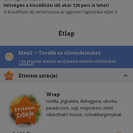
Hétvégén a kiszállítási idő akár 120 perc is lehet!
A kiszállítási díj tartalmazza az egyszeri logisztikai díjat is
Étlap
Menü
Tovább az előrendeléshez
* Az étterem menüit az új menü rendelő oldalunkon
találod!
Étterem sztárjai
Wrap
tortilla
jégsaláta
lilahagyma
uborka
paradicsom
sajt
majonézes öntet
választható hússal, csónakburgonyával