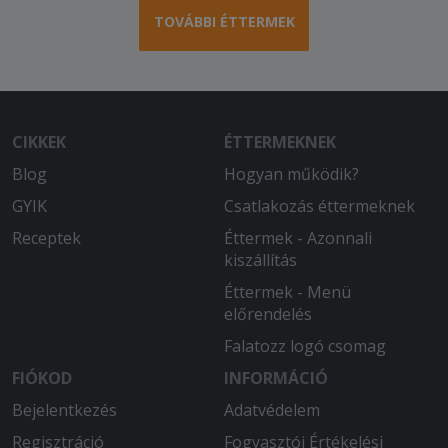
finom ételek
TOVÁBBI ÉTTERMEK
2026-03-31 - Béla:
Már a második rendelést szúrják el,
teljesen mást küldenek, mint amit
rendeltemfizettem. Mikor fölhívom
CIKKEK
ÉTTERMEKNEK
őket hogy nem sikerült megcsinálni a
Blog
rendelést, még én vagyok a hülye... Ez
Hogyan működik?
volt az utolsó hogy innen rendeltem!!
GYIK
Csatlakozás éttermeknek
Receptek
Éttermek - Azonnali
2026-03-20 - Péter:
kiszállítás
Hideg volt Pizza
Éttermek - Menü
2026-02-24 - Muller:
előrendelés
Nagyon finom az étel!
Falatozz logó csomag
2026-02-16 - Lászlóné:
FIÓKOD
INFORMÁCIÓ
Pontos, precíz.
Bejelentkezés
Adatvédelem
Regisztráció
Fogyasztói Értékelési
2026-02-11 - Anikó: