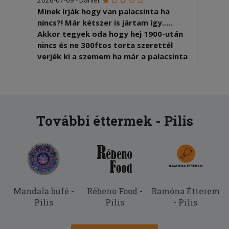
Minek írják hogy van palacsinta ha
nincs?! Már kétszer is jártam így.....
Akkor tegyek oda hogy hej 1900-után
nincs és ne 300ftos torta szerettél
verjék ki a szemem ha már a palacsinta
2000.......
2026-06-16 - Zsoltné:
Nagyon finom volt az étel!
További éttermek - Pilis
2026-06-15 - Imre:
Finom kaja, gyors kiszálitás. Köszönöm.
2026-06-13 - Mázás:
Köszönöm, tökéletes platform, az étel
is finom volt!
Mandala büfé -
Rébeno Food -
Ramóna Étterem
Pilis
Pilis
- Pilis
2026-05-26 - Beatrix:
Korrekt, gyors kiszállítás. Előtte
telefonon értesítès érkezèsről. Nagyon