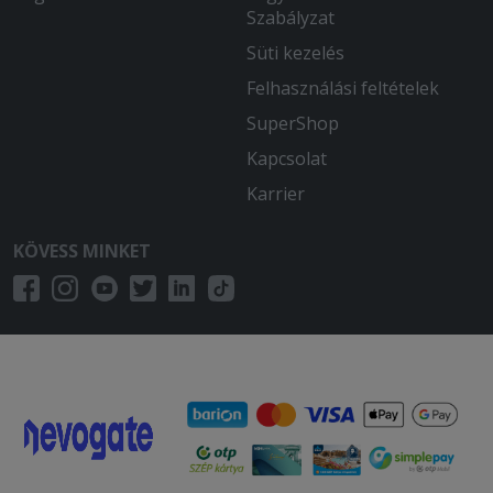
Ma sem csalódtam. Finom volt a pizza,
Szabályzat
és udvarias a futár.
Süti kezelés
Felhasználási feltételek
2026-02-02 - Sarolta:
Minden jó volt Köszönöm
SuperShop
Kapcsolat
2025-12-10 - Anikó:
Gyors kiszállítás, udvarias szállító,
Karrier
forró és finom pizzák igényes
csomagolásban.
KÖVESS MINKET
2025-10-03 - Edina:
Hidegen kaptunk mindkét pizzát
2025-09-17 - :
Minden rendben volt .
2025-08-18 - Izabella:
Az extra jalapeno paprika hiányzott a
pizzáról amit kifizettem