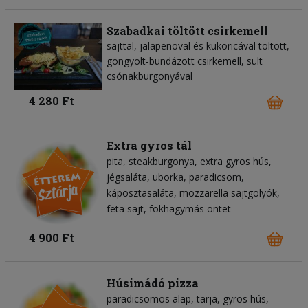
Szabadkai töltött csirkemell
sajttal, jalapenoval és kukoricával töltött,
göngyölt-bundázott csirkemell, sült
csónakburgonyával
4 280 Ft
Extra gyros tál
pita
steakburgonya
extra gyros hús
jégsaláta
uborka
paradicsom
káposztasaláta
mozzarella sajtgolyók
feta sajt
fokhagymás öntet
4 900 Ft
Húsimádó pizza
paradicsomos alap
tarja
gyros hús