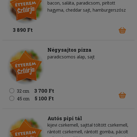
bacon
saláta
paradicsom
pirított
hagyma
cheddar sajt
hamburgerszósz
3 890 Ft
Négysajtos pizza
paradicsomos alap
sajt
3 700 Ft
32 cm
5 100 Ft
45 cm
Autós pipi tál
kijevi csirkemell, sajttal töltött csirkemell,
rántott csirkemell, rántott gomba, pácolt