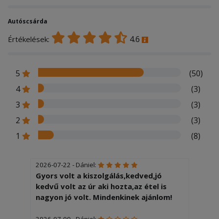
Autóscsárda
4.6
Értékelések:
5
(50)
4
(3)
3
(3)
2
(3)
1
(8)
2026-07-22 - Dániel:
Gyors volt a kiszolgálás,kedved,jó
kedvű volt az úr aki hozta,az étel is
nagyon jó volt. Mindenkinek ajánlom!
2026-07-09 - Dániel: