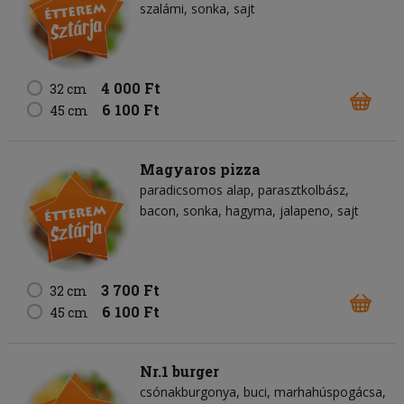
szalámi
sonka
sajt
4 000 Ft
32 cm
6 100 Ft
45 cm
Magyaros pizza
paradicsomos alap
parasztkolbász
bacon
sonka
hagyma
jalapeno
sajt
3 700 Ft
32 cm
6 100 Ft
45 cm
Nr.1 burger
csónakburgonya
buci
marhahúspogácsa