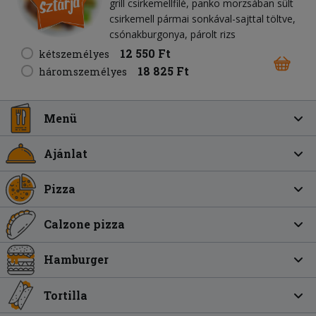
grill csirkemellfilé, panko morzsában sült
csirkemell pármai sonkával-sajttal töltve,
csónakburgonya, párolt rizs
12 550 Ft
kétszemélyes
18 825 Ft
háromszemélyes
Menü
Ajánlat
Pizza
Calzone pizza
Hamburger
Tortilla