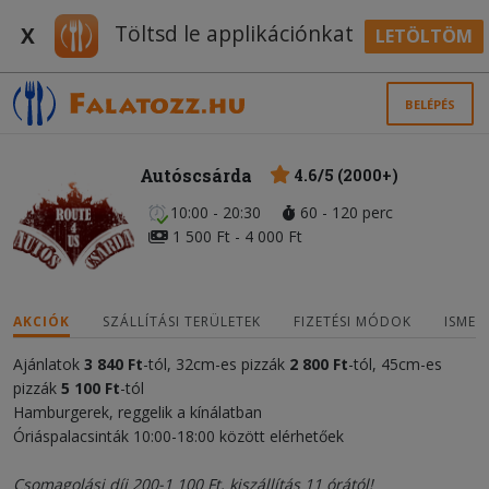
Töltsd le applikációnkat
X
LETÖLTÖM
BELÉPÉS
Autóscsárda
4.6/5 (2000+)
10:00 - 20:30
60 - 120 perc
1 500 Ft - 4 000 Ft
AKCIÓK
SZÁLLÍTÁSI TERÜLETEK
FIZETÉSI MÓDOK
ISMER
Ajánlatok
3 840 Ft
-tól, 32cm-es pizzák
2 800 Ft
-tól, 45cm-es
pizzák
5 100 Ft
-tól
Hamburgerek, reggelik a kínálatban
Óriáspalacsinták 10:00-18:00 között elérhetőek
Csomagolási díj 200-1 100 Ft, k
iszállítás 11 órától!