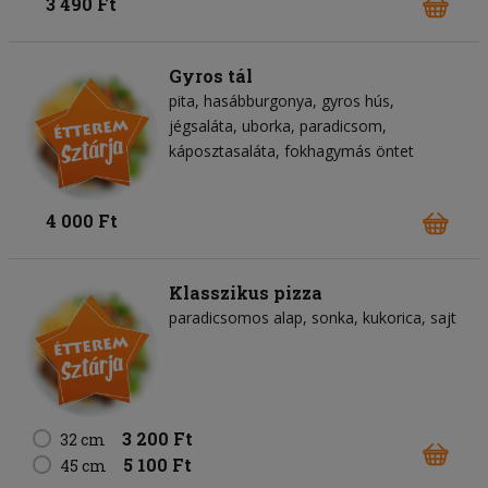
3 490 Ft
Gyros tál
pita
hasábburgonya
gyros hús
jégsaláta
uborka
paradicsom
káposztasaláta
fokhagymás öntet
4 000 Ft
Klasszikus pizza
paradicsomos alap
sonka
kukorica
sajt
3 200 Ft
32 cm
5 100 Ft
45 cm