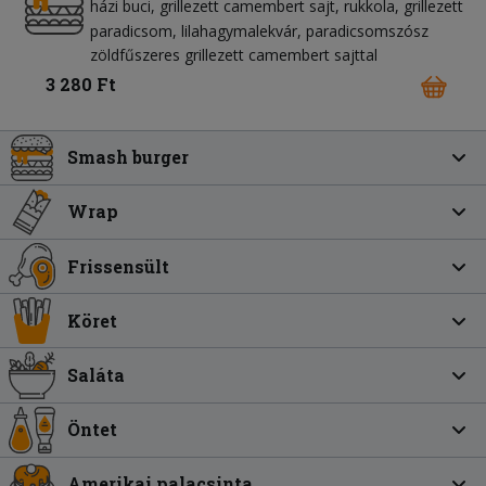
házi buci
grillezett camembert sajt
rukkola
grillezett
paradicsom
lilahagymalekvár
paradicsomszósz
zöldfűszeres grillezett camembert sajttal
3 280 Ft
Smash burger
Wrap
Frissensült
Köret
Saláta
Öntet
Amerikai palacsinta