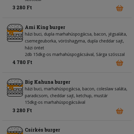
3 280 Ft
Ami King burger
házi buci
dupla marhahúspogácsa
bacon
jégsaláta
csemegeuborka
vöröshagyma
dupla cheddar sajt
házi öntet
2db 15dkg-os marhahúspogácsával, Sárga szósszal
4 780 Ft
Big Kahuna burger
házi buci
marhahúspogácsa
bacon
coleslaw saláta
paradicsom
cheddar sajt
ketchup
mustár
15dkg-os marhahúspogácsával
3 280 Ft
Csirkés burger