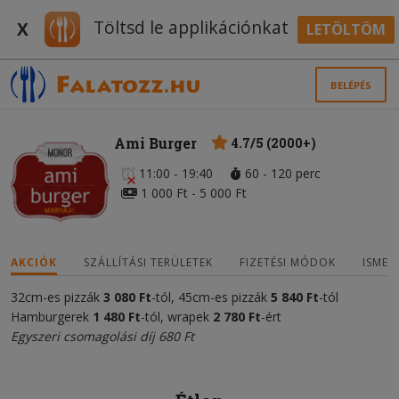
Töltsd le applikációnkat
X
LETÖLTÖM
BELÉPÉS
Ami Burger
4.7/5 (2000+)
11:00 - 19:40
60 - 120 perc
1 000 Ft - 5 000 Ft
AKCIÓK
SZÁLLÍTÁSI TERÜLETEK
FIZETÉSI MÓDOK
ISMER
32cm-es pizzák
3 080 Ft
-tól, 45cm-es pizzák
5 840 Ft
-tól
Hamburgerek
1 480 Ft
-tól, wrapek
2 780 Ft
-ért
Egyszeri csomagolási díj 680 Ft