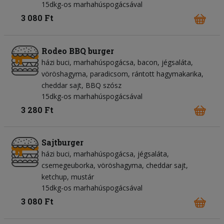
15dkg-os marhahúspogácsával
3 080 Ft
Rodeo BBQ burger
házi buci
marhahúspogácsa
bacon
jégsaláta
vöröshagyma
paradicsom
rántott hagymakarika
cheddar sajt
BBQ szósz
15dkg-os marhahúspogácsával
3 280 Ft
Sajtburger
házi buci
marhahúspogácsa
jégsaláta
csemegeuborka
vöröshagyma
cheddar sajt
ketchup
mustár
15dkg-os marhahúspogácsával
3 080 Ft