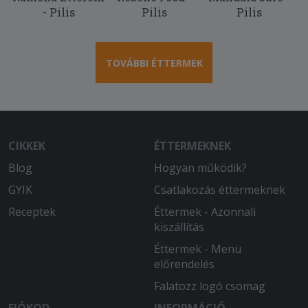
2025-06-14 - János:
- Pilis
Pilis
Pilis
Nagyon gyorsan teljesítették a
rendelésemet és egy hibátlan marha
burgert volt alkalmunk elfogyasztani!
TOVÁBBI ÉTTERMEK
CIKKEK
ÉTTERMEKNEK
Blog
Hogyan működik?
GYIK
Csatlakozás éttermeknek
Receptek
Éttermek - Azonnali
kiszállítás
Éttermek - Menü
előrendelés
Falatozz logó csomag