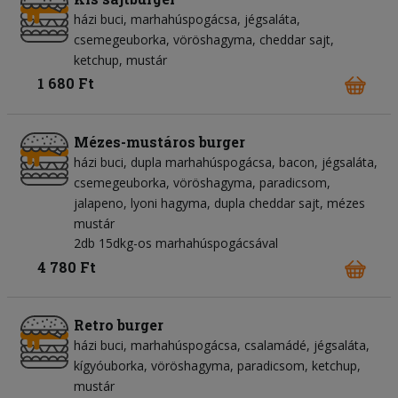
házi buci
marhahúspogácsa
jégsaláta
csemegeuborka
vöröshagyma
cheddar sajt
ketchup
mustár
1 680 Ft
Mézes-mustáros burger
házi buci
dupla marhahúspogácsa
bacon
jégsaláta
csemegeuborka
vöröshagyma
paradicsom
jalapeno
lyoni hagyma
dupla cheddar sajt
mézes
mustár
2db 15dkg-os marhahúspogácsával
4 780 Ft
Retro burger
házi buci
marhahúspogácsa
csalamádé
jégsaláta
kígyóuborka
vöröshagyma
paradicsom
ketchup
mustár