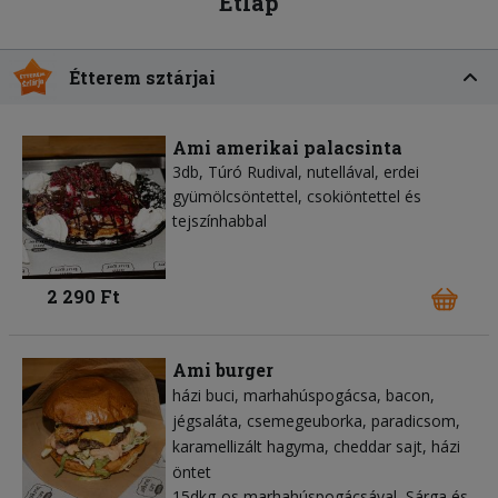
Étlap
Étterem sztárjai
Ami amerikai palacsinta
3db, Túró Rudival, nutellával, erdei
gyümölcsöntettel, csokiöntettel és
tejszínhabbal
2 290 Ft
Ami burger
házi buci
marhahúspogácsa
bacon
jégsaláta
csemegeuborka
paradicsom
karamellizált hagyma
cheddar sajt
házi
öntet
15dkg-os marhahúspogácsával, Sárga és