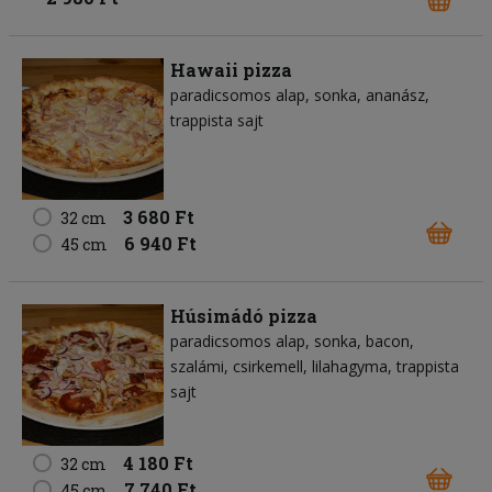
Hawaii pizza
paradicsomos alap
sonka
ananász
trappista sajt
3 680 Ft
32 cm
6 940 Ft
45 cm
Húsimádó pizza
paradicsomos alap
sonka
bacon
szalámi
csirkemell
lilahagyma
trappista
sajt
4 180 Ft
32 cm
7 740 Ft
45 cm