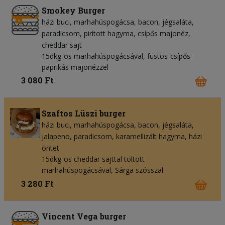
Smokey Burger
házi buci
marhahúspogácsa
bacon
jégsaláta
paradicsom
pirított hagyma
csípős majonéz
cheddar sajt
15dkg-os marhahúspogácsával, füstös-csípős-
paprikás majonézzel
3 080 Ft
Szaftos Lüszi burger
házi buci
marhahúspogácsa
bacon
jégsaláta
jalapeno
paradicsom
karamellizált hagyma
házi
öntet
15dkg-os cheddar sajttal töltött
marhahúspogácsával, Sárga szósszal
3 280 Ft
Vincent Vega burger