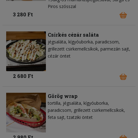
Piros szósszal
3 280 Ft
Csirkés cézár saláta
jégsaláta
kígyóuborka
paradicsom
grillezett csirkemellcsíkok
parmezán sajt
cézár öntet
2 680 Ft
Görög wrap
tortilla
jégsaláta
kígyóuborka
paradicsom
grillezett csirkemellcsíkok
feta sajt
tzatziki öntet
2 980 Ft