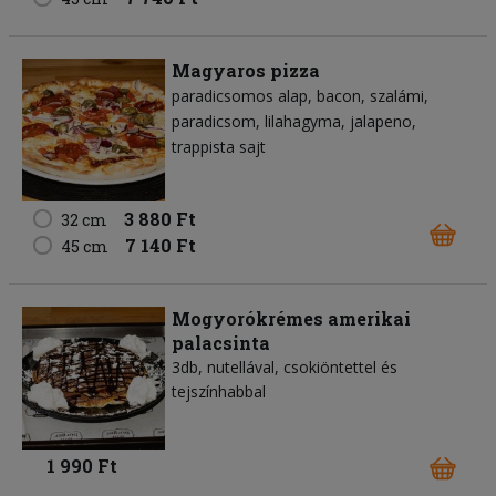
Magyaros pizza
paradicsomos alap
bacon
szalámi
paradicsom
lilahagyma
jalapeno
trappista sajt
3 880 Ft
32 cm
7 140 Ft
45 cm
Mogyorókrémes amerikai
palacsinta
3db, nutellával, csokiöntettel és
tejszínhabbal
1 990 Ft