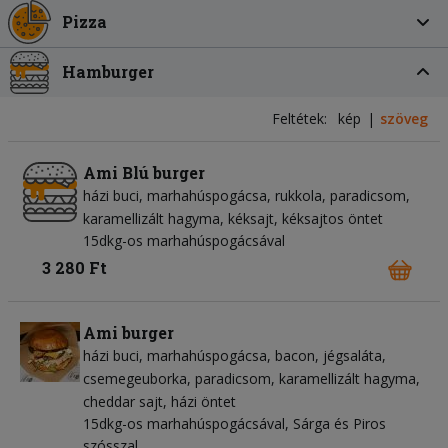
Pizza
Hamburger
Feltétek:
kép
szöveg
Ami Blú burger
házi buci
marhahúspogácsa
rukkola
paradicsom
karamellizált hagyma
kéksajt
kéksajtos öntet
15dkg-os marhahúspogácsával
3 280 Ft
Ami burger
házi buci
marhahúspogácsa
bacon
jégsaláta
csemegeuborka
paradicsom
karamellizált hagyma
cheddar sajt
házi öntet
15dkg-os marhahúspogácsával, Sárga és Piros
szósszal