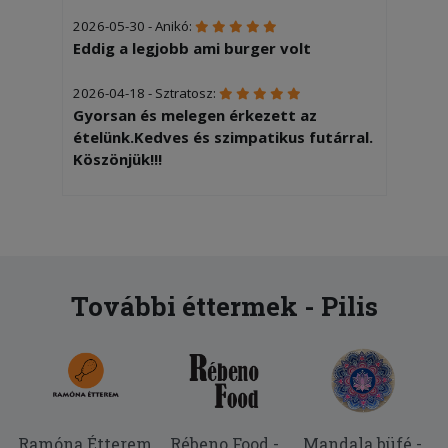
2026-05-30 - Anikó:
Eddig a legjobb ami burger volt
2026-04-18 - Sztratosz:
Gyorsan és melegen érkezett az
ételünk.Kedves és szimpatikus futárral.
Köszönjük!!!
2025-12-05 - Gyöngyvér:
Gyors, pontos szállítás. Finom ételek.
2025-10-07 - Gizella:
A legjobb hely Monoron.
További éttermek - Pilis
2025-07-31 - Pásztor:
Gyorsan, udvariasan, körültekintően
csomagolva kaptuk meg a finom
hamburgereket!
Ramóna Étterem
Rébeno Food -
Mandala büfé -