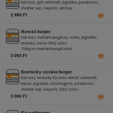
házi buci
grill csirkemell
jégsaláta
paradicsom
cheddar sajt
majonéz
ketchup
2 980 Ft
Hawaii burger
házi buci
marhahúspogácsa
sonka
jégsaláta
ananász
mézes BBQ szósz
15dkg-os marhahúspogácsával
3 080 Ft
Kentucky csirkés burger
házi buci
kentucky fűszeres rántott csirkemell
bacon
jégsaláta
vöröshagyma
paradicsom
cheddar sajt
majonéz
BBQ szósz
3 080 Ft
Kis sajtburger