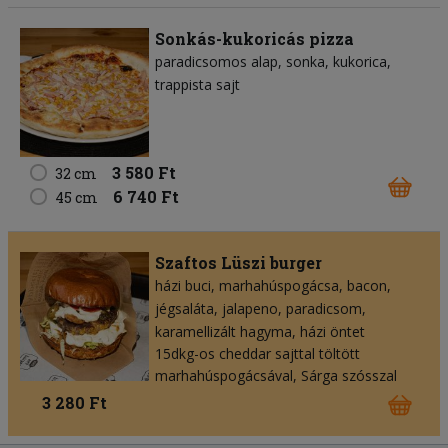
Sonkás-kukoricás pizza
paradicsomos alap
sonka
kukorica
trappista sajt
3 580 Ft
32 cm
6 740 Ft
45 cm
Szaftos Lüszi burger
házi buci
marhahúspogácsa
bacon
jégsaláta
jalapeno
paradicsom
karamellizált hagyma
házi öntet
15dkg-os cheddar sajttal töltött
marhahúspogácsával, Sárga szósszal
3 280 Ft