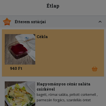
Étlap
Étterem sztárjai
Cékla
940 Ft
Hagyományos cézár saláta
csirkével
bagett
római saláta
pirított csirkemell
parmezán forgács
szardellás öntet