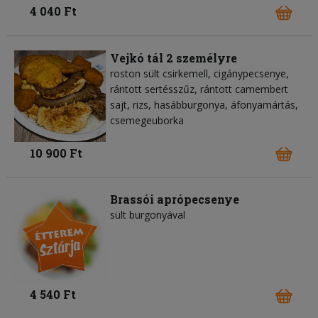
4 040 Ft
Vejkó tál 2 személyre
roston sült csirkemell, cigánypecsenye,
rántott sertésszűz, rántott camembert
sajt, rizs, hasábburgonya, áfonyamártás,
csemegeuborka
10 900 Ft
Brassói aprópecsenye
sült burgonyával
4 540 Ft