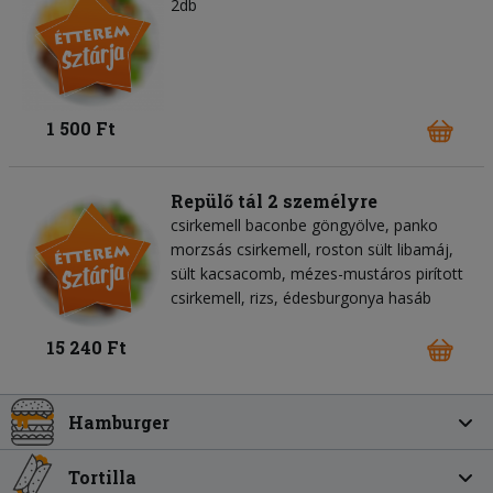
2db
1 500 Ft
Repülő tál 2 személyre
csirkemell baconbe göngyölve, panko
morzsás csirkemell, roston sült libamáj,
sült kacsacomb, mézes-mustáros pirított
csirkemell, rizs, édesburgonya hasáb
15 240 Ft
Hamburger
Tortilla