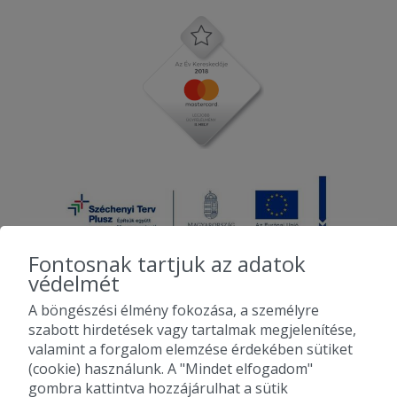
Fontosnak tartjuk az adatok
védelmét
A böngészési élmény fokozása, a személyre
2010-2026 Copyright - Falatozz.hu - Diston-line Kft.
szabott hirdetések vagy tartalmak megjelenítése,
valamint a forgalom elemzése érdekében sütiket
Pizza, gyros, hamburger, menük kedvező áron, egy helyen az összes
(cookie) használunk. A "Mindet elfogadom"
étterem ajánlata.
gombra kattintva hozzájárulhat a sütik