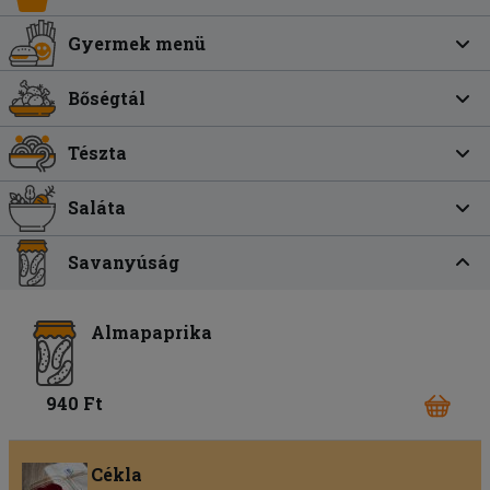
Gyermek menü
Bőségtál
Tészta
Saláta
Savanyúság
Almapaprika
940 Ft
Cékla