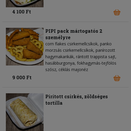
4 100 Ft
PIPI pack mártogatós 2
személyre
corn flakes csirkemellcsíkok, panko
morzsás csirkemellcsíkok, panírozott
hagymakarikák, rántott trappista sajt,
hasábburgonya, fokhagymás-tejfölös
szósz, céklás majonéz
9 000 Ft
Pirított csirkés, zöldséges
tortilla