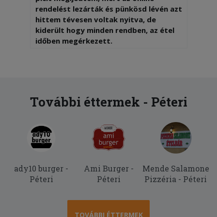
rendelést lezárták és pünkösd lévén azt
hittem tévesen voltak nyitva, de
kiderült hogy minden rendben, az étel
időben megérkezett.
További éttermek - Péteri
ady10 burger -
Ami Burger -
Mende Salamone
Péteri
Péteri
Pizzéria - Péteri
TOVÁBBI ÉTTERMEK