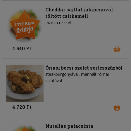
Cheddar sajttal-jalapenoval
töltött csirkemell
jázmin rizzsel
4 540 Ft
Óriási bécsi szelet sertésszűzből
steakburgonyával, marinált római
salátával
4 720 Ft
Nutellás palacsinta