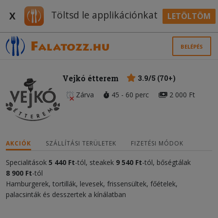
Töltsd le applikációnkat
X
LETÖLTÖM
BELÉPÉS
Vejkó étterem
3.9/5 (70+)
Zárva
45 - 60 perc
2 000 Ft
AKCIÓK
SZÁLLÍTÁSI TERÜLETEK
FIZETÉSI MÓDOK
Specialitások
5 440 Ft
-tól, steakek
9 540 Ft
-tól, bőségtálak
8 900 Ft
-tól
Hamburgerek, tortillák, levesek, frissensültek, főételek,
palacsinták és desszertek a kínálatban