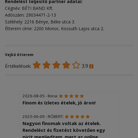
Rendelést teljesítő partner adatai:
Cégnév: BÉTI BAND Kft.
Adószám: 29034471-2-13
Székhely: 2216 Bénye, Béke utca 3.
Étterem címe: 2200 Monor, Kossuth Lajos utca 2.
Vejkó étterem
3.9
Értékelések:
2026-08-05 - Ilona:
Finom és ízletes ételek, jó áron!
2025-06-09 - RÓBERT:
Nagyon finomak voltak az ételek.
Rendelést és fizetést követően egy
picit megijedtem, mert az online