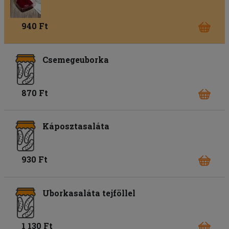
940 Ft
Csemegeuborka
870 Ft
Káposztasaláta
930 Ft
Uborkasaláta tejföllel
1 130 Ft