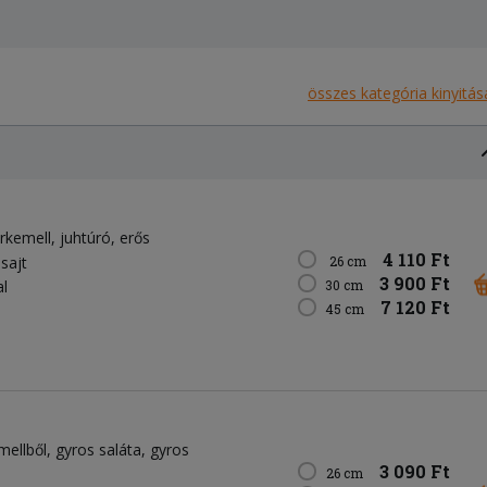
összes kategória kinyitás
irkemell
juhtúró
erős
4 110 Ft
 sajt
26 cm
3 900 Ft
l
30 cm
7 120 Ft
45 cm
mellből
gyros saláta
gyros
3 090 Ft
26 cm