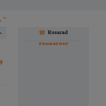
a
Kosarad
A kosarad üres!