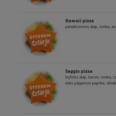
Hawaii pizza
paradicsomos alap
sonka
an
Saggio pizza
tejfölös alap
bacon
sonka
s
édes pepperoni paprika
olíva