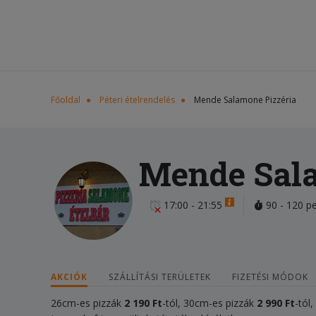
Főoldal
Péteri ételrendelés
Mende Salamone Pizzéria
Mende Sala
17:00 - 21:55
90 - 120 p
AKCIÓK
SZÁLLÍTÁSI TERÜLETEK
FIZETÉSI MÓDOK
26cm-es pizzák
2 190
Ft
-tól, 30cm-es pizzák
2 990 Ft
-tól