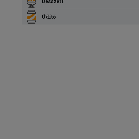
Desszert
Üdítő