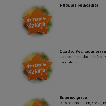
Nutellás palacsinta
Quattro Formaggi pizza
paradicsomos alap
juhtúró
m
trappista sajt
Emerico pizza
tejfölös alap
bacon
sonka
k