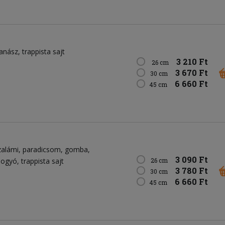
anász
trappista sajt
3 210 Ft
26 cm
3 670 Ft
30 cm
6 660 Ft
45 cm
zalámi
paradicsom
gomba
3 090 Ft
bogyó
trappista sajt
26 cm
3 780 Ft
30 cm
6 660 Ft
45 cm