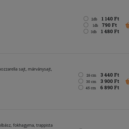
1 140 Ft
2db
790 Ft
1db
1 480 Ft
3db
ozzarella sajt
márványsajt
3 440 Ft
26 cm
3 900 Ft
30 cm
6 890 Ft
45 cm
olbász
fokhagyma
trappista