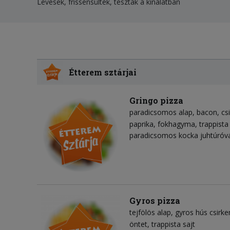
Levesek, frissensültek, tészták a kínálatban
Étterem sztárjai
Gringo pizza
paradicsomos alap
bacon
cs
paprika
fokhagyma
trappista
paradicsomos kocka juhtúróva
Gyros pizza
tejfölös alap
gyros hús csirke
öntet
trappista sajt