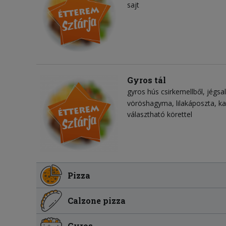
sajt
Gyros tál
gyros hús csirkemellből
jégsa
vöröshagyma
lilakáposzta
ka
választható körettel
Pizza
Calzone pizza
Gyros