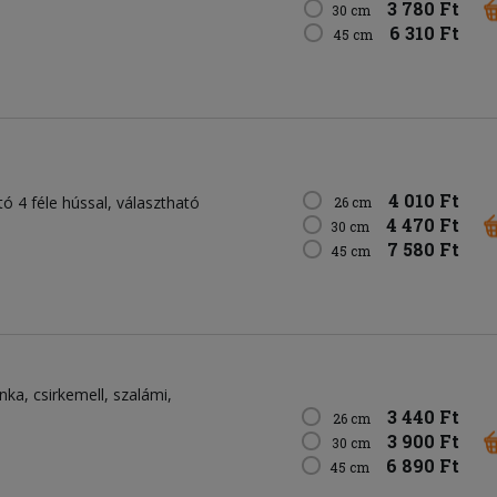
3 780 Ft
30 cm
6 310 Ft
45 cm
4 010 Ft
tó 4 féle hússal, választható
26 cm
4 470 Ft
30 cm
7 580 Ft
45 cm
nka
csirkemell
szalámi
3 440 Ft
26 cm
3 900 Ft
30 cm
6 890 Ft
45 cm