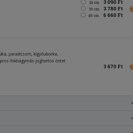
3 090 Ft
26 cm
3 780 Ft
30 cm
6 660 Ft
45 cm
láta
paradicsom
kígyóuborka
pros-fokhagymás-joghurtos öntet
3 670 Ft