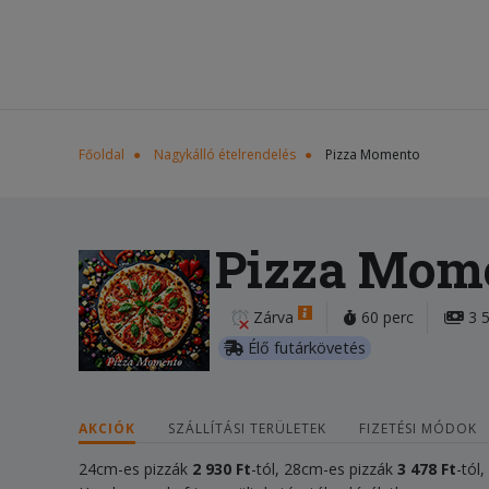
Főoldal
Nagykálló ételrendelés
Pizza Momento
Pizza Mom
Zárva
60 perc
3 5
Élő futárkövetés
AKCIÓK
SZÁLLÍTÁSI TERÜLETEK
FIZETÉSI MÓDOK
24cm-es pizzák
2 930 Ft
-tól, 28cm-es pizzák
3 478 Ft
-tól