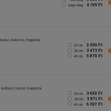
4 199 Ft
nagy adag
anász
kukorica
trappista
2 930 Ft
24 cm
3 473 Ft
28 cm
5 878 Ft
40 cm
kolbász
bacon
trappista
3 652 Ft
24 cm
3 871 Ft
28 cm
6 597 Ft
40 cm