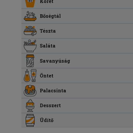
Köret
Bőségtál
Tészta
Saláta
Savanyúság
Öntet
Palacsinta
Desszert
Üdítő