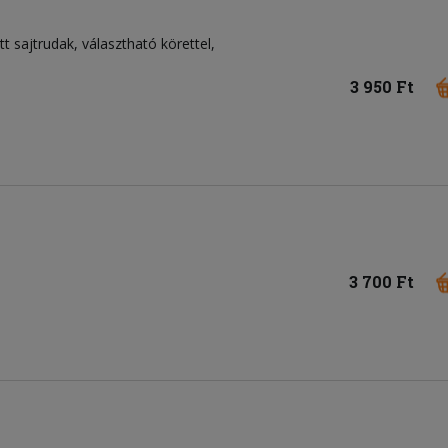
tt sajtrudak, választható körettel,
3 950 Ft
3 700 Ft