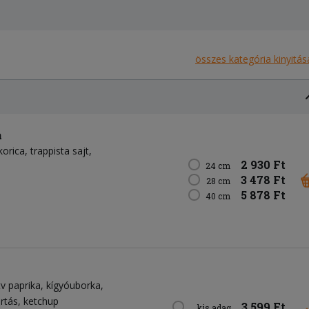
összes kategória kinyitás
a
korica
trappista sajt
2 930 Ft
24 cm
3 478 Ft
28 cm
5 878 Ft
40 cm
tv paprika
kígyóuborka
rtás
ketchup
3 599 Ft
kis adag