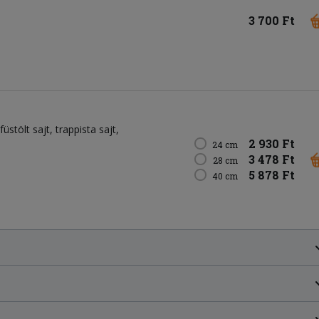
3 700 Ft
füstölt sajt
trappista sajt
2 930 Ft
24 cm
3 478 Ft
28 cm
5 878 Ft
40 cm