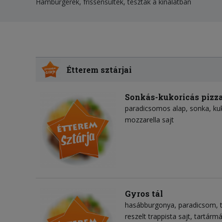
Hamburgerek, frissensültek, tészták a kínálatban
Étterem sztárjai
Sonkás-kukoricás pizz
paradicsomos alap
sonka
ku
mozzarella sajt
Gyros tál
hasábburgonya
paradicsom
reszelt trappista sajt
tartármá